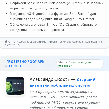
Пофиксен баг с наложением слоев (Z-Buffer), вызывавший
мерцание текстур в мод-меню.
Мод-меню v3.4: добавлена функция 'Safe Stealth' для
скрытия следов модификации от Google Play Protect.
Обновлены заголовки HTTP/3 (QUIC) для стабильного
соединения с игровыми серверами.
Отчет сформирован автоматически после верификации контрольных
сумм билда.
ПРОВЕРЕНО ROOT-APK
Status:
Безопасно для
SECURITY
установк
Александр «Root»
—
Старший
аналитик мобильных систем
«Мы проверили APK на эмуляторе и
реальном Pixel 8. Мод оптимизирован
под Android 14/15, вирусов или скрытых
подписок не обнаружено. Скрипт