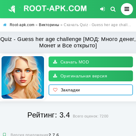
Root-apk.com
»
Викторины
» Скачать Quiz - Guess her age challenge [МОД: Много денег, Монет и Все открыто] | Взлом Quiz - Guess her age challenge на Андроид
Quiz - Guess her age challenge [МОД: Много денег,
Монет и Все открыто]
Скачать MOD
Оригинальная версия
Закладки
Рейтинг: 3.4
Всего оценок: 7200
2.7.6
Версия приложения: