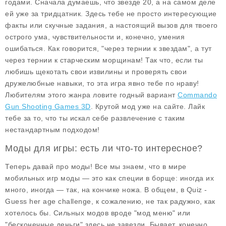
годами. Сначала думаешь, что звезде 20, а на самом деле
ей уже за тридцатник. Здесь тебе не просто интересующие
факты или скучные задания, а настоящий вызов для твоего
острого ума, чувствительности и, конечно, умения
ошибаться. Как говорится, "через тернии к звездам", а тут
через тернии к старческим морщинам! Так что, если ты
любишь щекотать свои извилины и проверять свои
дружелюбные навыки, то эта игра явно тебе по нраву!
Любителям этого жанра ловите годный вариант
Commando
Gun Shooting Games 3D
. Крутой мод уже на сайте. Лайк
тебе за то, что ты искал себе развлечение с таким
нестандартным подходом!
Моды для игры: есть ли что-то интересное?
Теперь давай про моды! Все мы знаем, что в мире
мобильных игр моды — это как специи в борще: иногда их
много, иногда — так, на кончике ножа. В общем, в Quiz -
Guess her age challenge, к сожалению, не так радужно, как
хотелось бы. Сильных модов вроде "мод меню" или
"бесконечные деньги" здесь не завезли. Бывает, конечно,