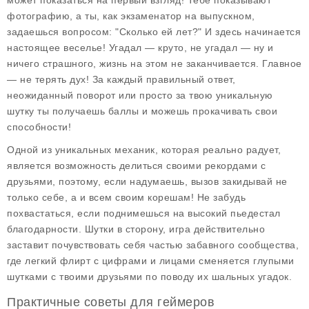
может показаться на первый взгляд! Тебе показывают
фотографию, а ты, как экзаменатор на выпускном,
задаешься вопросом: "Сколько ей лет?" И здесь начинается
настоящее веселье! Угадал — круто, не угадал — ну и
ничего страшного, жизнь на этом не заканчивается. Главное
— не терять дух! За каждый правильный ответ,
неожиданный поворот или просто за твою уникальную
шутку ты получаешь баллы и можешь прокачивать свои
способности!
Одной из уникальных механик, которая реально радует,
является возможность делиться своими рекордами с
друзьями, поэтому, если надумаешь, вызов закидывай не
только себе, а и всем своим корешам! Не забудь
похвастаться, если поднимешься на высокий пьедестал
благодарности. Шутки в сторону, игра действительно
заставит почувствовать себя частью забавного сообщества,
где легкий флирт с цифрами и лицами сменяется глупыми
шутками с твоими друзьями по поводу их шальных угадок.
Практичные советы для геймеров