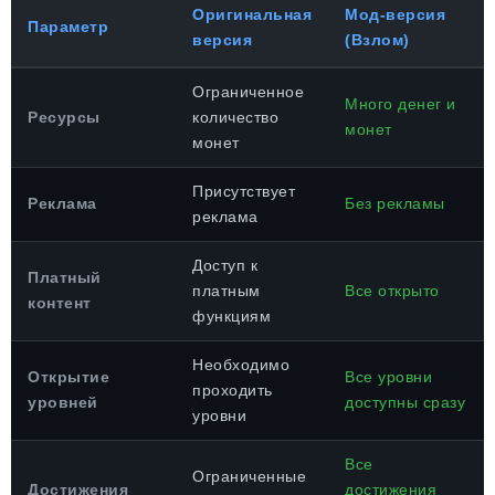
Оригинальная
Мод-версия
Параметр
версия
(Взлом)
Ограниченное
Много денег и
Ресурсы
количество
монет
монет
Присутствует
Реклама
Без рекламы
реклама
Доступ к
Платный
платным
Все открыто
контент
функциям
Необходимо
Открытие
Все уровни
проходить
уровней
доступны сразу
уровни
Все
Ограниченные
Достижения
достижения