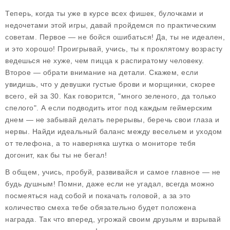
Теперь, когда ты уже в курсе всех фишек, булочками и
недочетами этой игры, давай пройдемся по практическим
советам. Первое — не бойся ошибаться! Да, ты не идеален,
и это хорошо! Проигрывай, учись, ты к проклятому возрасту
ведешься не хуже, чем пицца к распиратому человеку.
Второе — обрати внимание на детали. Скажем, если
увидишь, что у девушки густые брови и морщинки, скорее
всего, ей за 30. Как говорится, "много зеленого, да только
спелого". А если подводить итог под каждым геймерским
днем — не забывай делать перерывы, беречь свои глаза и
нервы. Найди идеальный баланс между весельем и уходом
от телефона, а то наверняка шутка о мониторе тебя
догонит, как бы ты не бегал!
В общем, учись, пробуй, развивайся и самое главное — не
будь душным! Помни, даже если не угадал, всегда можно
посмеяться над собой и покачать головой, а за это
количество смеха тебе обязательно будет положена
награда. Так что вперед, угрожай своим друзьям и взрывай