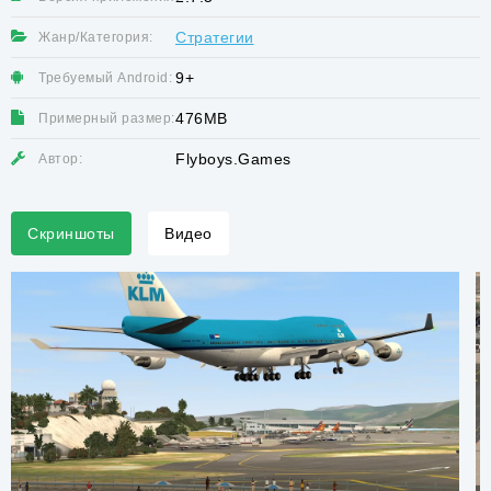
Стратегии
Жанр/Категория:
9+
Требуемый Android:
476MB
Примерный размер:
Flyboys.Games
Автор:
Скриншоты
Видео