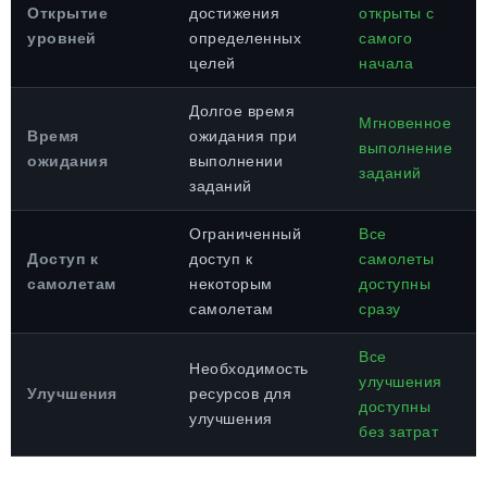
Открытие
достижения
открыты с
уровней
определенных
самого
целей
начала
Долгое время
Мгновенное
Время
ожидания при
выполнение
ожидания
выполнении
заданий
заданий
Ограниченный
Все
Доступ к
доступ к
самолеты
самолетам
некоторым
доступны
самолетам
сразу
Все
Необходимость
улучшения
Улучшения
ресурсов для
доступны
улучшения
без затрат