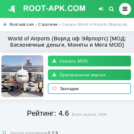
Root-apk.com
»
Стратегии
» Скачать World of Airports (Ворлд оф Эйрпортс) [МОД: Бесконечные деньги, Монеты и Мега MOD] | Взлом World of Airports на Андроид
World of Airports (Ворлд оф Эйрпортс) [МОД:
Бесконечные деньги, Монеты и Мега MOD]
Скачать MOD
Оригинальная версия
Закладки
Рейтинг: 4.6
Всего оценок: 1900
2.7.5
Версия приложения: