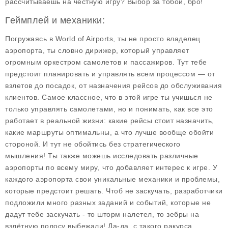
рассчитываешь на честную игру? Выбор за тобой, бро!
Геймплей и механики:
Погружаясь в
World of Airports
, ты не просто владелец
аэропорта, ты словно дирижер, который управляет
огромным оркестром самолетов и пассажиров. Тут тебе
предстоит
планировать
и
управлять
всем процессом — от
взлетов до посадок, от назначения рейсов до обслуживания
клиентов. Самое классное, что в этой игре ты учишься не
только управлять самолетами, но и понимать, как все это
работает в реальной жизни: какие рейсы стоит назначить,
какие маршруты оптимальны, а что лучше вообще обойти
стороной. И тут не обойтись без стратегического
мышления! Ты также можешь исследовать различные
аэропорты по всему миру, что добавляет интерес к игре. У
каждого аэропорта свои уникальные механики и проблемы,
которые предстоит решать. Чтоб не заскучать, разработчики
подложили много разных заданий и событий, которые не
дадут тебе заскучать - то шторм налетел, то зебры на
взлётную полосу выбежали! Да-да, с такого ракурса