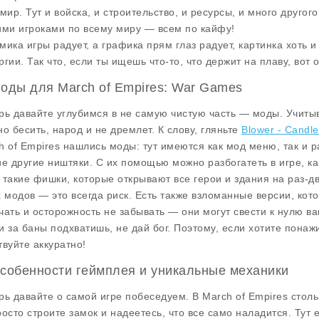
 мир. Тут и войска, и строительство, и ресурсы, и много другог
ими игроками по всему миру — всем по кайфу!
мика игры радует, а графика прям глаз радует, картинка хоть и
гии. Так что, если ты ищешь что-то, что держит на плаву, вот о
Моды для March of Empires: War Games
рь давайте углубимся в не самую чистую часть —
моды
. Учиты
но бесить, народ и не дремлет. К слову, гляньте
Blower - Candle
h of Empires нашлись моды: тут имеются как
мод меню
, так и
ие другие ништяки. С их помощью можно разбогатеть в игре, ка
 такие фишки, которые открывают все герои и здания на раз-дв
х модов — это всегда риск. Есть также взломанные версии, кото
чать и осторожность не забывать — они могут свести к нулю ва
и за баны подхватишь, не дай бог. Поэтому, если хотите понаж
твуйте аккуратно!
Особенности геймплея и уникальные механики
рь давайте о самой игре побеседуем. В
March of Empires
столь
росто строите замок и надеетесь, что все само наладится. Тут