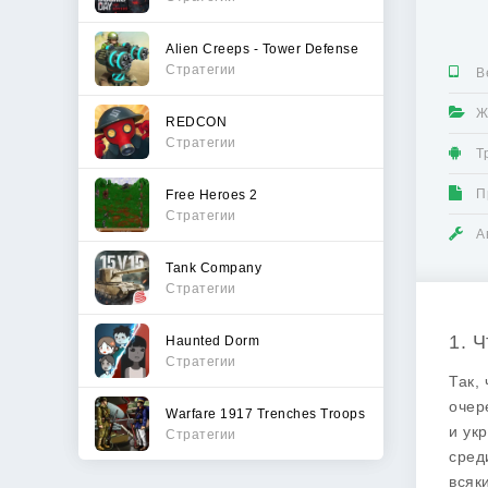
Alien Creeps - Tower Defense
Стратегии
В
Ж
REDCON
Стратегии
Т
П
Free Heroes 2
Стратегии
А
Tank Company
Стратегии
1. 
Haunted Dorm
Стратегии
Так,
очер
Warfare 1917 Trenches Troops
и ук
Стратегии
сред
всяк