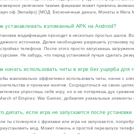
езмерное увлечение такими фишками может привлечь внимани
арч оф Эмпайрс) [МОД: Бесконечные деньги, Монеты и Мега M
ак устанавливать взломанный APK на Android?
тановка модификации проходит в несколько простых шагов. В
дежного источника. Далее необходимо разрешить установку пр
стройках телефона. После этого просто запускаешь загруженн
сурсами. Не забудь, что перед установкой лучше сделать рез
ак начать использовать читы в игре без ущерба для 
обы максимально эффективно использовать читы, начни с эле
роительства и прокачки юнитов. Сосредоточься на своих целях
ктически упростишь себе игру, но и не потеряешь дух сраже
March of Empires: War Games, добавляя уникальные элементы 
то делать, если игра не запускается после установки
ли ты столкнулся с фризами или игра не запускается, попроб
реустановить мод. Может помочь и простой перезапуск телеф