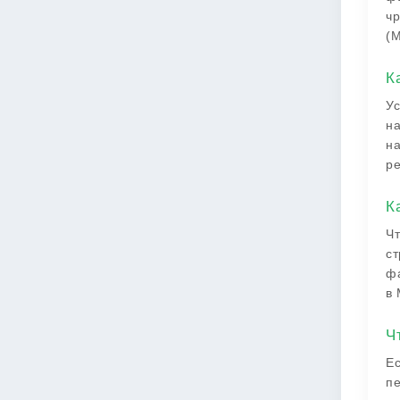
чр
(М
К
Ус
на
на
ре
К
Чт
ст
фа
в 
Ч
Ес
пе