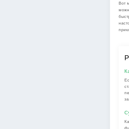
Вот 
можн
быст
наст
прик
Р
К
Ес
ст
пе
за
С
Ка
фа