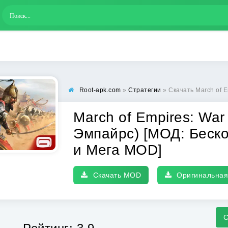
Root-apk.com
»
Стратегии
» Скачать March of Empires: War Games (
March of Empires: Wa
Эмпайрс) [МОД: Беск
и Мега MOD]
Скачать MOD
Оригинальная
С