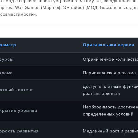
от мод с версией твоего устройства. К тому же, всегда полезн
pires: War Games (Марч оф Эмпайрс) [МОД: Бесконечные ден
есовместимостей.
раметр
Оригинальная версия
сурсы
Ограниченное количеств
клама
Периодическая реклама
Доступ к платным функц
атный контент
реальные деньги
Необходимость достиже
крытие уровней
определенных условий
орость развития
Медленный рост и разви