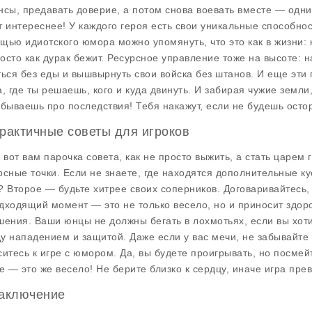
нсы, предавать доверие, а потом снова воевать вместе — одни
т интереснее! У каждого героя есть свои уникальные способнос
щью идиотского юмора можно упомянуть, что это как в жизни: к
осто как дурак бежит.
Ресурсное управление
тоже на высоте: н
ться без еды и вышвырнуть свои войска без штанов. И еще эти
а, где ты решаешь, кого и куда двинуть. И забирая чужие земли,
абываешь про последствия! Тебя накажут, если не будешь осто
Практичные советы для игроков
, вот вам парочка совета, как не просто выжить, а стать царем
рсные точки. Если не знаете, где находятся дополнительные ку
? Второе — будьте хитрее своих соперников. Договаривайтесь,
дходящий момент — это не только весело, но и приносит здоро
шения. Ваши юнцы не должны бегать в лохмотьях, если вы хот
у нападением и защитой. Даже если у вас мечи, не забывайте 
ситесь к игре с юмором. Да, вы будете проигрывать, но посмей
те — это же весело! Не берите близко к сердцу, иначе игра прев
Заключение