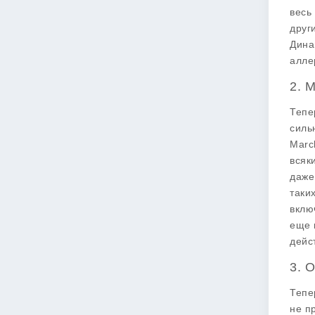
весь
друг
Дина
аллер
2. 
Тепе
силь
Marc
всяк
даже
таки
вклю
еще 
дейс
3. 
Тепе
не п