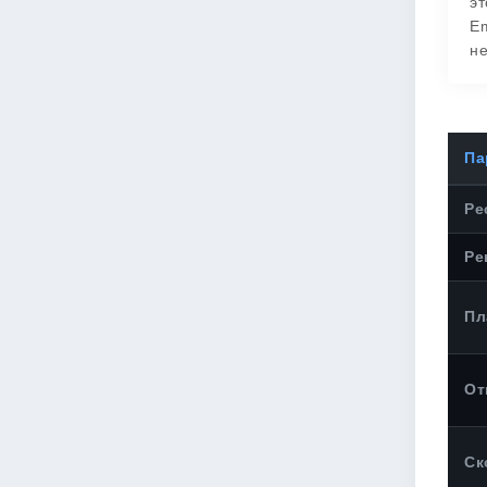
эт
Em
н
Па
Ре
Ре
Пл
От
Ск