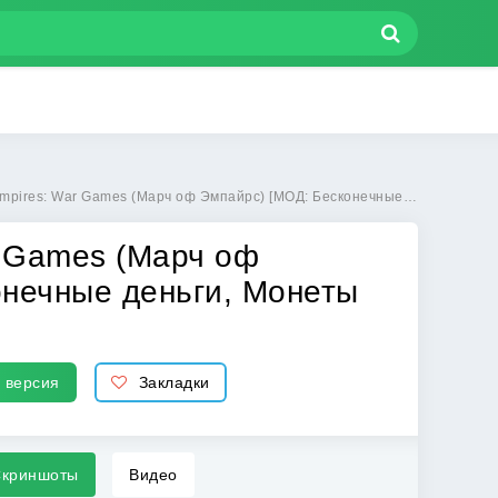
Марч оф Эмпайрс) [МОД: Бесконечные деньги, Монеты и Мега MOD] | Взлом March of Empires: War Games на Андроид
r Games (Марч оф
онечные деньги, Монеты
 версия
Закладки
криншоты
Видео