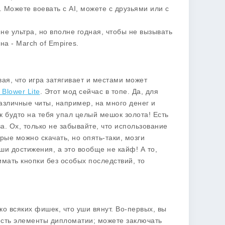
о. Можете воевать с AI, можете с друзьями или с
 не ультра, но вполне годная, чтобы не вызывать
на - March of Empires.
вая, что игра затягивает и местами может
 Blower Lite
. Этот мод сейчас в топе. Да, для
 различные читы, например, на
много денег
и
к будто на тебя упал целый мешок золота! Есть
а. Ох, только не забывайте, что использование
рые можно скачать, но опять-таки, мозги
ши достижения, а это вообще не кайф! А то,
имать кнопки без особых последствий, то
ко всяких фишек, что уши вянут. Во-первых, вы
 есть элементы дипломатии; можете заключать