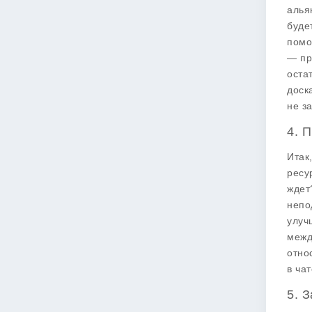
алья
буде
помо
— пр
оста
доск
не з
4. 
Итак
ресу
ждет
непо
улуч
межд
отно
в ча
5. 