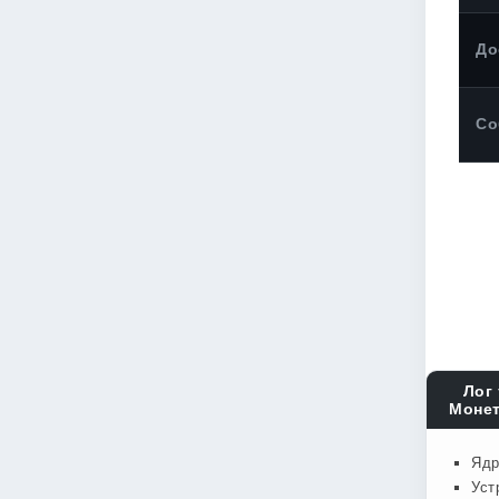
До
Со
Лог 
Монет
Ядр
Уст