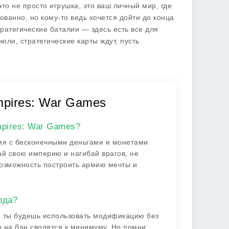
то не просто игрушка, это ваш личный мир, где
ованно, но кому-то ведь хочется дойти до конца
ратегические баталии — здесь есть все для
рюли, стратегические карты ждут, пусть
mpires: War Games
mpires: War Games?
ция с бесконечными деньгами и монетами
й свою империю и нагибай врагов, не
 возможность построить армию мечты и
ода?
сли ты будешь использовать модификацию без
на бан сводятся к минимуму. Но помни: