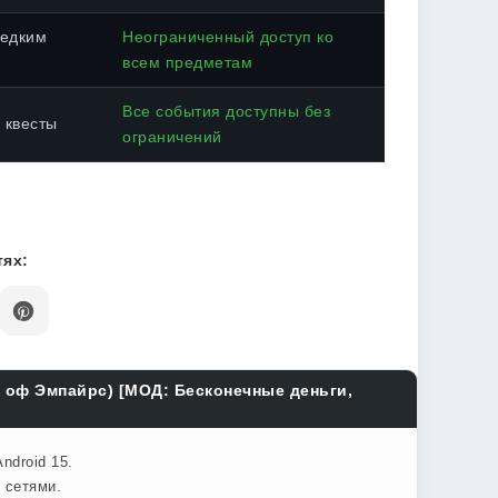
редким
Неограниченный доступ ко
всем предметам
Все события доступны без
 квесты
ограничений
ях:
ч оф Эмпайрс) [МОД: Бесконечные деньги,
ndroid 15.
 сетями.