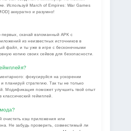
е. Используй March of Empires: War Games
OD] аккуратно и разумно!
о-первых, скачай взломанный APK с
иложений из неизвестных источников в
ый файл, и ты уже в игре с бесконечными
ервную копию своих сейвов для безопасности.
геймплейя?
ментарного: фокусируйся на ускорении
 и планируй стратегию. Так ты не только
ний. Модификация поможет улучшить твой опыт
в классический геймплей.
 мода?
уй очистить кэш приложения или
она. Не забудь проверить, совместимый ли