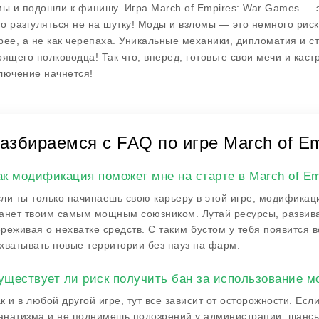
мы и подошли к финишу. Игра
March of Empires: War Games
— э
о разгуляться не на шутку! Моды и взломы — это немного риск
рее, а не как черепаха. Уникальные механики, дипломатия и ст
оящего полководца! Так что, вперед, готовьте свои мечи и каст
лючение начнется!
азбираемся с FAQ по игре March of E
ак модификация поможет мне на старте в March of E
ли ты только начинаешь свою карьеру в этой игре, модифика
анет твоим самым мощным союзником. Лутай ресурсы, развива
реживая о нехватке средств. С таким бустом у тебя появится
хватывать новые территории без пауз на фарм.
уществует ли риск получить бан за использование м
к и в любой другой игре, тут все зависит от осторожности. Е
натизма и не поднимешь подозрений у администрации, шансы 