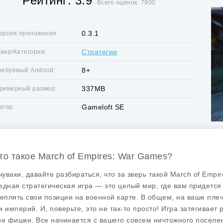
Рейтинг: 3.9
Всего оценок: 7900
0.3.1
ерсия приложения:
Стратегии
анр/Категория:
8+
ребуемый Android:
337MB
римерный размер:
Gameloft SE
втор:
Что такое March of Empires: War Games?
 чуваки, давайте разбираться, что за зверь такой
March of Empi
едная стратегическая игра — это целый мир, где вам придется 
реплять свои позиции на военной карте. В общем, на ваше пле
и империй. И, поверьте, это не так-то просто! Игра затягивае
ие фишки. Все начинается с вашего совсем ничтожного поселе