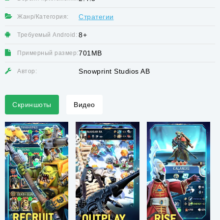
Стратегии
Жанр/Категория:
8+
Требуемый Android:
701MB
Примерный размер:
Snowprint Studios AB
Автор:
Скриншоты
Видео