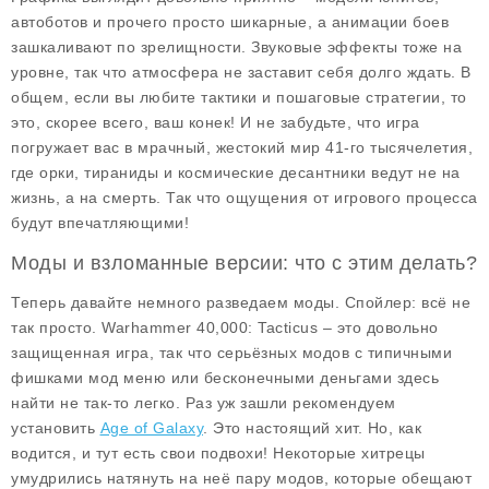
автоботов и прочего просто шикарные, а анимации боев
зашкаливают по зрелищности. Звуковые эффекты тоже на
уровне, так что атмосфера не заставит себя долго ждать. В
общем, если вы любите тактики и пошаговые стратегии, то
это, скорее всего, ваш конек! И не забудьте, что игра
погружает вас в мрачный, жестокий мир 41-го тысячелетия,
где орки, тираниды и космические десантники ведут не на
жизнь, а на смерть. Так что ощущения от игрового процесса
будут впечатляющими!
Моды и взломанные версии: что с этим делать?
Теперь давайте немного разведаем моды. Спойлер: всё не
так просто.
Warhammer 40,000: Tacticus
– это довольно
защищенная игра, так что серьёзных модов с типичными
фишками мод меню или бесконечными деньгами здесь
найти не так-то легко. Раз уж зашли рекомендуем
установить
Age of Galaxy
. Это настоящий хит. Но, как
водится, и тут есть свои подвохи! Некоторые хитрецы
умудрились натянуть на неё пару модов, которые обещают