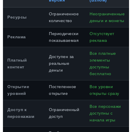
версия
(Взлом)
Ограниченное
Неограниченные
Ресурсы
количество
деньги и монеты
Периодически
Отсутствует
Реклама
показываемая
реклама
Все платные
Доступен за
Платный
элементы
реальные
контент
доступны
деньги
бесплатно
Открытие
Постепенное
Все уровни
уровней
открытие
открыты сразу
Все персонажи
Доступ к
Ограниченный
доступны с
персонажам
доступ
начала игры