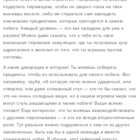
подкупить тюремщика, чтобы он закрыл глаза на твои
маневры весело, либо же стараться сам завладеть
ключевыми предметами, которые пригодятся в самом
побеге. Каждый уровень — это как праздник для ума и
разума! Можно даже сказать, что у тебя есть своя
маленькая тюремная симуляция, где ты получаешь кучу
адреналина и веселья от того, что ты играешь против
системы.
А какие декорации и антураж! Ты можешь собирать
предметы, чтобы их использовать для своего побега. Вот,
например, труба, об которую легко можно удариться, или
отвертка, или даже сломанный стул — кто-то бы сказал, что
это не очень солидные вещи, но в нашем игровом мире они
могут стать решающими в твоем побеге! Выше всяких
похвал! Еще интересно, что ты можешь взаимодействовать
с другими персонажами — и это не всегда второстепенные
роли. Тут реально можно подружиться с кем-то из других
заключенных, быть как бы в одной команде и вместе
планировать побег. В общем, этот геймплей просто