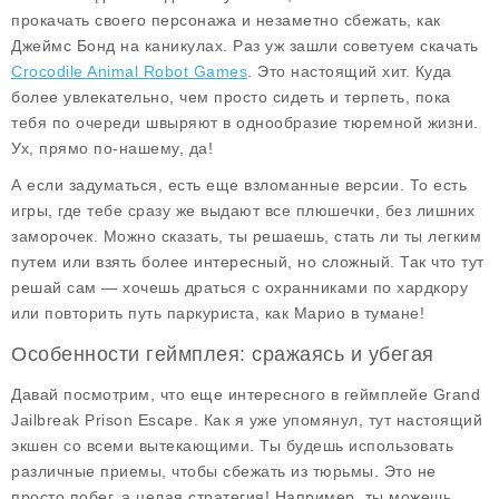
прокачать своего персонажа и незаметно сбежать, как
Джеймс Бонд на каникулах. Раз уж зашли советуем скачать
Crocodile Animal Robot Games
. Это настоящий хит. Куда
более увлекательно, чем просто сидеть и терпеть, пока
тебя по очереди швыряют в однообразие тюремной жизни.
Ух, прямо по-нашему, да!
А если задуматься, есть еще взломанные версии. То есть
игры, где тебе сразу же выдают все плюшечки, без лишних
заморочек. Можно сказать, ты решаешь, стать ли ты легким
путем или взять более интересный, но сложный. Так что тут
решай сам — хочешь драться с охранниками по хардкору
или повторить путь паркуриста, как Марио в тумане!
Особенности геймплея: сражаясь и убегая
Давай посмотрим, что еще интересного в геймплейе Grand
Jailbreak Prison Escape. Как я уже упомянул, тут настоящий
экшен со всеми вытекающими. Ты будешь использовать
различные приемы, чтобы сбежать из тюрьмы. Это не
просто побег, а целая стратегия! Например, ты можешь