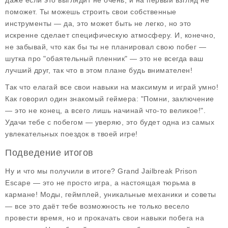
даже если это выглядит не очень, и на первый взгляд не
поможет. Ты можешь строить свои собственные
инструменты — да, это может быть не легко, но это
искренне сделает специфическую атмосферу. И, конечно,
не забывай, что как бы ты не планировал свою побег —
шутка про "обаятельный пленник" — это не всегда ваш
лучший друг, так что в этом плане будь внимателен!
Так что елагай все свои навыки на максимум и играй умно!
Как говорил один знакомый геймера: "Помни, заключение
— это не конец, а всего лишь начинай что-то великое!".
Удачи тебе с побегом — уверяю, это будет одна из самых
увлекательных поездок в твоей игре!
Подведение итогов
Ну и что мы получили в итоге? Grand Jailbreak Prison
Escape — это не просто игра, а настоящая тюрьма в
кармане! Моды, геймплей, уникальные механики и советы
— все это даёт тебе возможность не только весело
провести время, но и прокачать свои навыки побега на