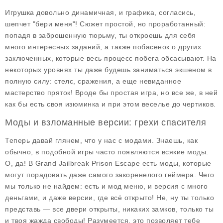
Игрушка довольно динамичная, и графика, согласись,
шепчет "бери меня"! Сюжет простой, но проработанный:
попадя в заброшенную тюрьму, ты откроешь для себя
много интересных заданий, а также побасенок о других
заключенных, которые весь процесс побега обсасывают. На
некоторых уровнях ты даже будешь заниматься экшеном в
полную силу: стелс, сражения, а еще невиданное
мастерство пряток! Вроде бы простая игра, но все же, в ней
как бы есть своя изюминка и при этом веселье до чертиков.
Моды и взломанные версии: грехи спасителя
Теперь давай глянем, что у нас с модами. Знаешь, как
обычно, в подобной игры часто появляются всякие моды.
О, да! В Grand Jailbreak Prison Escape есть моды, которые
могут порадовать даже самого закоренелого геймера. Чего
мы только не найдем: есть и мод меню, и версия с много
деньгами, и даже версии, где всё открыто! Не, ну ты только
представь — все двери открыты, никаких замков, только ты
и твоя жажда свободы! Разумеется, это позволяет тебе