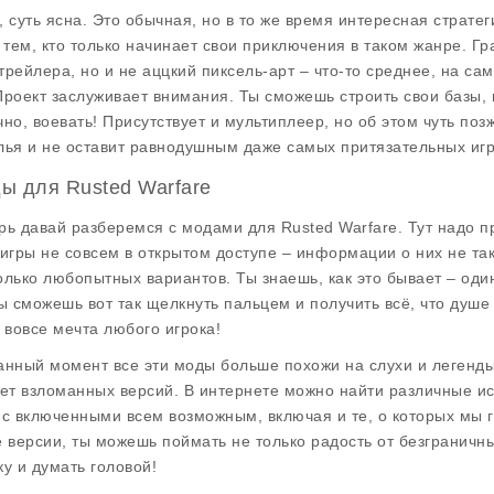
, суть ясна. Это обычная, но в то же время интересная страте
и тем, кто только начинает свои приключения в таком жанре. Г
трейлера, но и не аццкий пиксель-арт – что-то среднее, на сам
Проект заслуживает внимания. Ты сможешь строить свои базы, 
чно, воевать! Присутствует и мультиплеер, но об этом чуть поз
лья и не оставит равнодушным даже самых притязательных игр
ы для Rusted Warfare
рь давай разберемся с
модами для Rusted Warfare
. Тут надо 
 игры не совсем в открытом доступе – информации о них не та
олько любопытных вариантов. Ты знаешь, как это бывает – оди
ты сможешь вот так щелкнуть пальцем и получить всё, что душе
и вовсе мечта любого игрока!
анный момент все эти моды больше похожи на слухи и легенды,
нет взломанных версий. В интернете можно найти различные ис
 с включенными всем возможным, включая и те, о которых мы г
е версии, ты можешь поймать не только радость от безграничны
ку и думать головой!