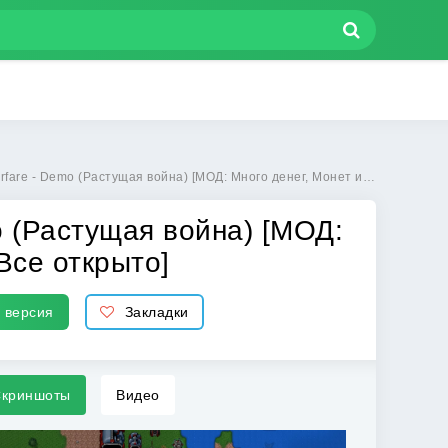
астущая война) [МОД: Много денег, Монет и Все открыто] | Взлом Rusted Warfare - Demo на Андроид
o (Растущая война) [МОД:
Все открыто]
 версия
Закладки
криншоты
Видео