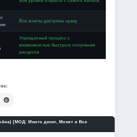
Все уровни открыты с самого начала
ют
Все юниты доступны сразу
вки
Упрощенный процесс с
возможностью быстрого получения
и
ресурсов
ях:
ойна) [МОД: Много денег, Монет и Все