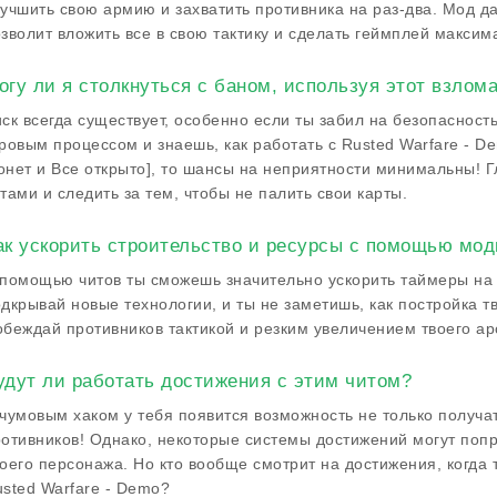
учшить свою армию и захватить противника на раз-два. Мод да
зволит вложить все в свою тактику и сделать геймплей макси
огу ли я столкнуться с баном, используя этот взлом
ск всегда существует, особенно если ты забил на безопасност
ровым процессом и знаешь, как работать с Rusted Warfare - D
нет и Все открыто], то шансы на неприятности минимальны! Г
тами и следить за тем, чтобы не палить свои карты.
ак ускорить строительство и ресурсы с помощью мо
помощью читов ты сможешь значительно ускорить таймеры на 
дкрывай новые технологии, и ты не заметишь, как постройка 
беждай противников тактикой и резким увеличением твоего ар
удут ли работать достижения с этим читом?
чумовым хаком у тебя появится возможность не только получат
отивников! Однако, некоторые системы достижений могут попр
оего персонажа. Но кто вообще смотрит на достижения, когда
sted Warfare - Demo?