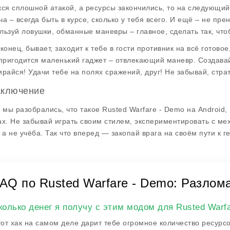
кся сплошной атакой, а ресурсы закончились, то на следующий
ча – всегда быть в курсе, сколько у тебя всего. И ещё – не пр
льзуй ловушки, обманные маневры – главное, сделать так, чтобы
конец, бывает, заходит к тебе в гости противник на всё готовое
 пригодится маленький гаджет – отвлекающий маневр. Создава
ирайся! Удачи тебе на полях сражений, друг! Не забывай, страт
аключение
, мы разобрались, что такое
Rusted Warfare - Demo
на Android, 
ах. Не забывай играть своим стилем, экспериментировать с м
, а не учёба. Так что вперед — закопай врага на своём пути к г
AQ по Rusted Warfare - Demo: Разлом
колько денег я получу с этим модом для Rusted Warf
от хак на самом деле дарит тебе огромное количество ресурсо