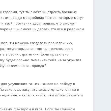
же говорил, тут ты сможешь строить военные
 пехотинцев до мощнейших танков, которые могут
ли твой противник вдруг решил, что сможет
обороне. Ты сможешь делать это всё в реальном
мер, ты можешь создавать бронетехнику,
враг не догадывался, где ты прячешь свою
ть в своих стратегиях. Если правильно
ку будет сложно выманить тебя из-за укрытия.
 Звучит заманчиво, правда?
для улучшения ваших шансов на победу в
 Ты захочешь закупить самые лучшие юниты и
сегда иметь запас юнитов, чем потом скучать и
лючевым фактором в игре. Если ты слишком