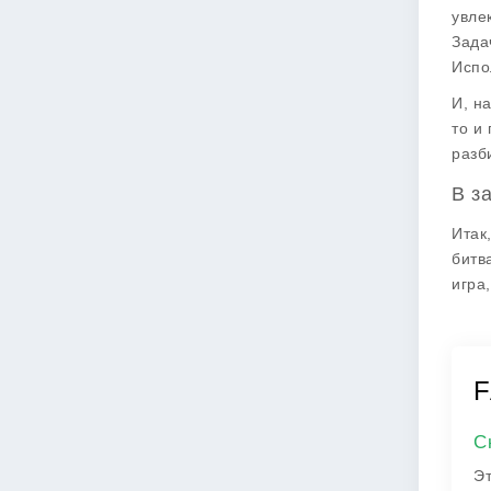
увле
Зада
Испо
И, на
то и
разб
В з
Итак
битв
игра
F
С
Эт