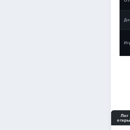
От
До
Иг
Лог 
откры