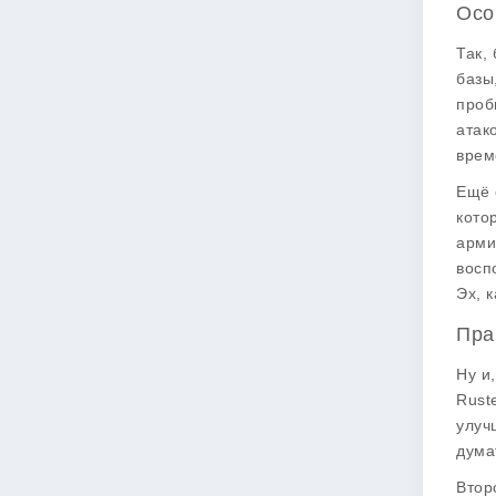
Осо
Так,
базы
проб
атак
врем
Ещё 
кото
арми
восп
Эх, 
Пра
Ну и
Rust
улуч
думат
Втор