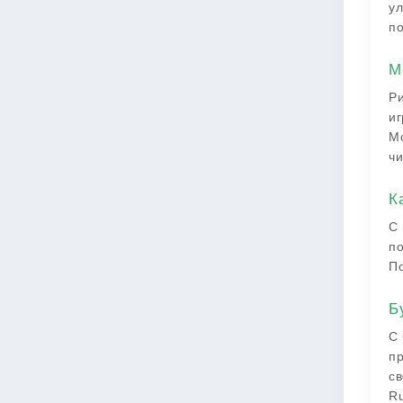
ул
по
М
Ри
иг
Мо
чи
К
С 
по
По
Б
С 
пр
св
Ru