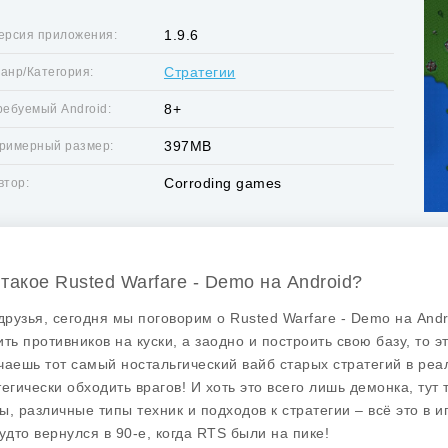
1.9.6
ерсия приложения:
Стратегии
анр/Категория:
8+
ребуемый Android:
397MB
римерный размер:
Corroding games
втор:
 такое Rusted Warfare - Demo на Android?
 друзья, сегодня мы поговорим о
Rusted Warfare - Demo
на Andr
ить противников на куски, а заодно и построить свою базу, то э
чаешь тот самый ностальгический вайб старых стратегий в реал
тегически обходить врагов! И хоть это всего лишь демонка, тут
ы, различные типы техник и подходов к стратегии – всё это в 
будто вернулся в 90-е, когда RTS были на пике!