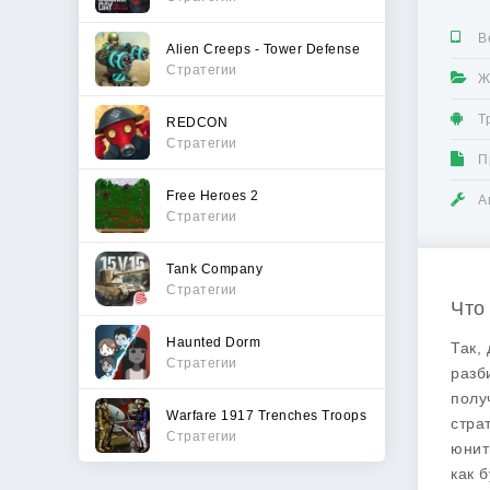
В
Alien Creeps - Tower Defense
Стратегии
Ж
Т
REDCON
Стратегии
П
Free Heroes 2
А
Стратегии
Tank Company
Стратегии
Что
Haunted Dorm
Так,
Стратегии
разб
полу
Warfare 1917 Trenches Troops
стра
Стратегии
юнит
как 