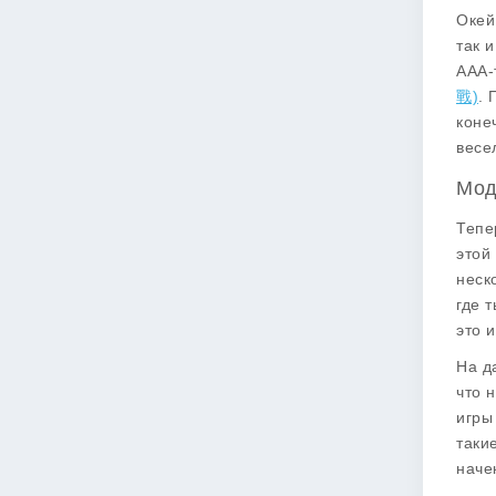
Окей
так 
AAA-
戰)
. 
коне
весе
Мод
Тепе
этой
неск
где 
это 
На д
что 
игры
таки
наче