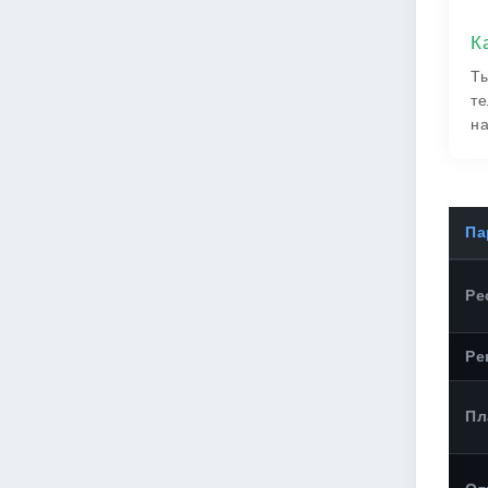
К
Ты
те
на
Па
Ре
Ре
Пл