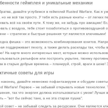
бенности геймплея и уникальные механики
 братва, давайте углубимся в
геймплей Rusted Warfare
. Как я у
, но не всё так просто. У тебя есть разные юниты – от легких
ивать всё на своём пути. К тому же, не забудь про авиацию! Ес
овать с воздуха, тебе стоит позаботиться о противовоздушной 
ени – стратегии и быстрые решения тут являются ключевыми!
одна фишка – это возможность комбинирования юнитов. Напри
рая поддерживает пехоту, а также делать расклады так, чтобы 
ю! На карте много интересных мест, которые можно использова
ользоваться рельефом или построить укрытие, твоему противни
как в старые добрые времена – планируй, строй, враги в шоке!
ктичные советы для игры
, наконец, давайте немножко пофантазируем и обсудим
советы
ed Warfare! Первое – не забывай открывать новые технологии.
шения, так что энергия должна использоваться с умом! Лучше в
ь – "вот бы сейчас танк, а не эта старая пушка".
ой совет – не забывай следить за ресурсами. Они являются к