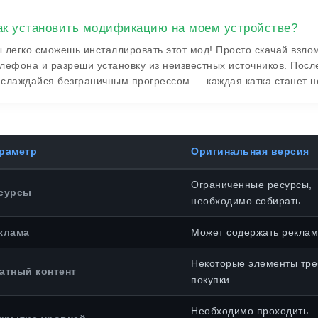
ак установить модификацию на моем устройстве?
 легко сможешь инсталлировать этот мод! Просто скачай взлом
лефона и разреши установку из неизвестных источников. После
слаждайся безграничным прогрессом — каждая катка станет 
раметр
Оригинальная версия
Ограниченные ресурсы,
сурсы
необходимо собирать
клама
Может содержать реклам
Некоторые элементы тр
атный контент
покупки
Необходимо проходить