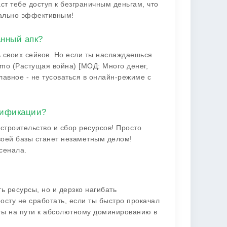
ст тебе доступ к безграничным деньгам, что
мально эффективным!
анный апк?
ь своих сейвов. Но если ты наслаждаешься
emo (Растущая война) [МОД: Много денег,
лавное - не тусоваться в онлайн-режиме с
дификации?
строительство и сбор ресурсов! Просто
твоей базы станет незаметным делом!
сенала.
ь ресурсы, но и дерзко нагибать
осту не сработать, если ты быстро прокачал
 ты на пути к абсолютному доминированию в