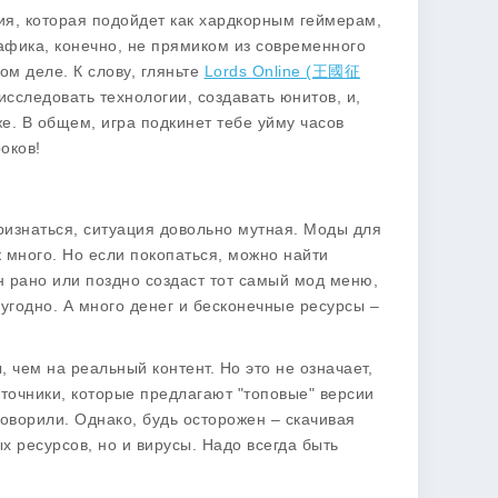
гия, которая подойдет как хардкорным геймерам,
рафика, конечно, не прямиком из современного
ом деле. К слову, гляньте
Lords Online (王國征
исследовать технологии, создавать юнитов, и,
же. В общем, игра подкинет тебе уйму часов
оков!
признаться, ситуация довольно мутная. Моды для
к много. Но если покопаться, можно найти
н рано или поздно создаст тот самый мод меню,
 угодно. А много денег и бесконечные ресурсы –
 чем на реальный контент. Но это не означает,
точники, которые предлагают "топовые" версии
оворили. Однако, будь осторожен – скачивая
х ресурсов, но и вирусы. Надо всегда быть