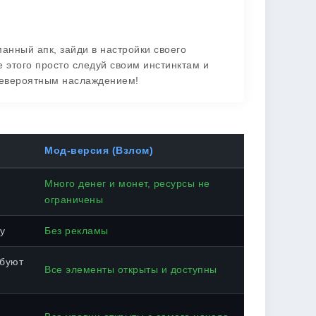
анный апк, зайди в настройки своего
 этого просто следуй своим инстинктам и
невероятным наслаждением!
Мод-версия (Взлом)
Много денег и монет, ресурсы не
ограничены
у
Без рекламы
ебуют
Все элементы открыты и доступны