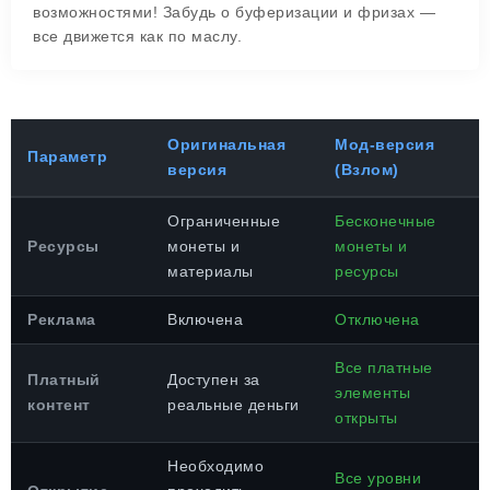
возможностями! Забудь о буферизации и фризах —
все движется как по маслу.
Оригинальная
Мод-версия
Параметр
версия
(Взлом)
Ограниченные
Бесконечные
Ресурсы
монеты и
монеты и
материалы
ресурсы
Реклама
Включена
Отключена
Все платные
Платный
Доступен за
элементы
контент
реальные деньги
открыты
Необходимо
Все уровни