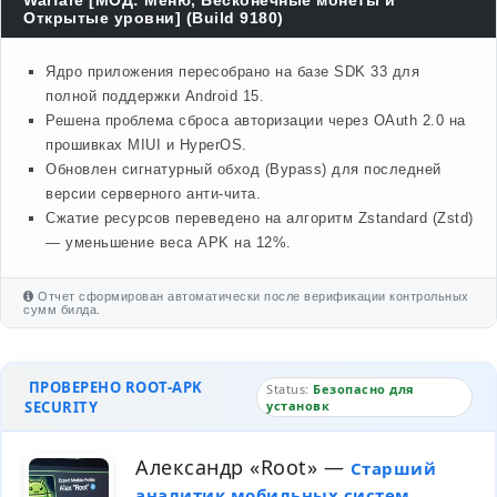
Warfare [МОД: Меню, Бесконечные монеты и
Открытые уровни] (Build 9180)
Ядро приложения пересобрано на базе SDK 33 для
полной поддержки Android 15.
Решена проблема сброса авторизации через OAuth 2.0 на
прошивках MIUI и HyperOS.
Обновлен сигнатурный обход (Bypass) для последней
версии серверного анти-чита.
Сжатие ресурсов переведено на алгоритм Zstandard (Zstd)
— уменьшение веса APK на 12%.
Отчет сформирован автоматически после верификации контрольных
сумм билда.
ПРОВЕРЕНО ROOT-APK
Status:
Безопасно для
SECURITY
установк
Александр «Root»
—
Старший
аналитик мобильных систем