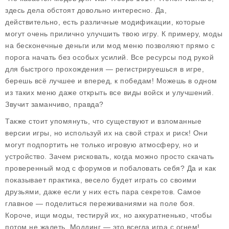
здесь дела обстоят довольно интересно. Да,
действительно, есть различные модификации, которые
могут очень прилично улучшить твою игру. К примеру, моды
на
бесконечные деньги
или
мод меню
позволяют прямо с
порога начать без особых усилий. Все ресурсы под рукой
для быстрого прохождения — регистрируешься в игре,
берешь всё лучшее и вперед, к победам! Можешь в одном
из таких меню даже открыть все виды войск и улучшений.
Звучит заманчиво, правда?
Также стоит упомянуть, что существуют и взломанные
версии игры, но используй их на свой страх и риск! Они
могут подпортить не только игровую атмосферу, но и
устройство. Зачем рисковать, когда можно просто скачать
проверенный мод с форумов и побаловать себя? Да и как
показывает практика, весело будет играть со своими
друзьями, даже если у них есть пара секретов. Самое
главное — поделиться переживаниями на поле боя.
Короче, ищи моды, тестируй их, но аккуратненько, чтобы
потом не жалеть. Моддинг — это всегда игра с огнем!