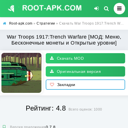
Root-apk.com
»
Стратегии
» Скачать War Troops 1917:Trench Warfare [МОД: Меню, Бесконечные монеты и Открытые уровни] | Взлом War Troops 1917:Trench Warfare на Андроид
War Troops 1917:Trench Warfare [МОД: Меню,
Бесконечные монеты и Открытые уровни]
Скачать MOD
Оригинальная версия
Закладки
Рейтинг: 4.8
Всего оценок: 1000
0.7.8
Версия приложения: