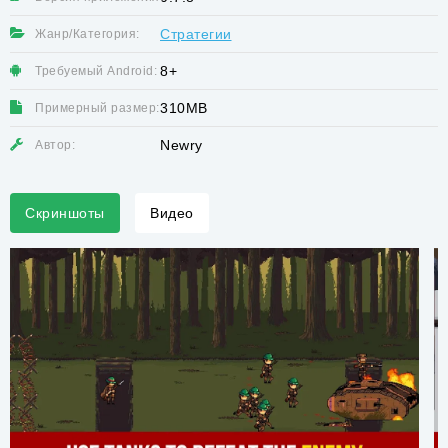
Стратегии
Жанр/Категория:
8+
Требуемый Android:
310MB
Примерный размер:
Newry
Автор:
Скриншоты
Видео