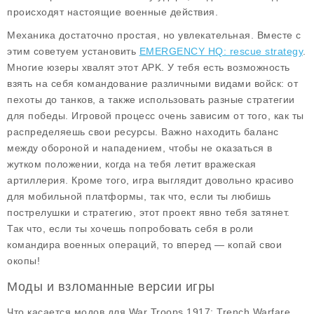
происходят настоящие военные действия.
Механика достаточно простая, но увлекательная. Вместе с
этим советуем установить
EMERGENCY HQ: rescue strategy
.
Многие юзеры хвалят этот APK. У тебя есть возможность
взять на себя командование различными видами войск: от
пехоты до танков, а также использовать разные стратегии
для победы. Игровой процесс очень зависим от того, как ты
распределяешь свои ресурсы. Важно находить баланс
между обороной и нападением, чтобы не оказаться в
жутком положении, когда на тебя летит вражеская
артиллерия. Кроме того, игра выглядит довольно красиво
для мобильной платформы, так что, если ты любишь
пострелушки и стратегию, этот проект явно тебя затянет.
Так что, если ты хочешь попробовать себя в роли
командира военных операций, то вперед — копай свои
окопы!
Моды и взломанные версии игры
Что касается модов для
War Troops 1917: Trench Warfare
,