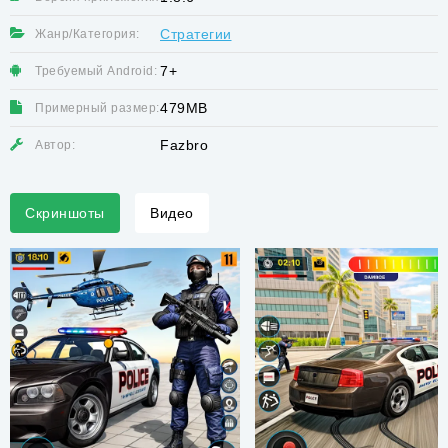
Стратегии
Жанр/Категория:
7+
Требуемый Android:
479MB
Примерный размер:
Fazbro
Автор:
Скриншоты
Видео