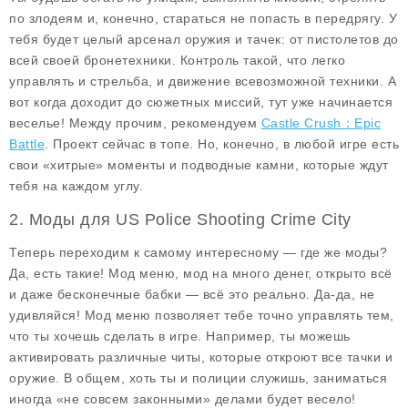
по злодеям и, конечно, стараться не попасть в передрягу. У
тебя будет целый арсенал оружия и тачек: от пистолетов до
всей своей бронетехники. Контроль такой, что легко
управлять и стрельба, и движение всевозможной техники. А
вот когда доходит до сюжетных миссий, тут уже начинается
веселье! Между прочим, рекомендуем
Castle Crush：Epic
Battle
. Проект сейчас в топе. Но, конечно, в любой игре есть
свои «хитрые» моменты и подводные камни, которые ждут
тебя на каждом углу.
2. Моды для US Police Shooting Crime City
Теперь переходим к самому интересному — где же моды?
Да, есть такие! Мод меню, мод на много денег, открыто всё
и даже бесконечные бабки — всё это реально. Да-да, не
удивляйся! Мод меню позволяет тебе точно управлять тем,
что ты хочешь сделать в игре. Например, ты можешь
активировать различные читы, которые откроют все тачки и
оружие. В общем, хоть ты и полиции служишь, заниматься
иногда «не совсем законными» делами будет весело!