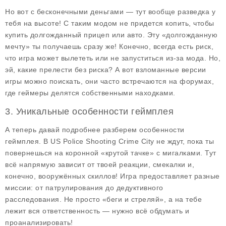
Но вот с бесконечными деньгами — тут вообще разведка у
тебя на высоте! С таким модом не придется копить, чтобы
купить долгожданный прицеп или авто. Эту «долгожданную
мечту» ты получаешь сразу же! Конечно, всегда есть риск,
что игра может вылететь или не запуститься из-за мода. Но,
эй, какие прелести без риска? А вот взломанные версии
игры можно поискать, они часто встречаются на форумах,
где геймеры делятся собственными находками.
3. Уникальные особенности геймплея
А теперь давай подробнее разберем
особенности
геймплея
. В US Police Shooting Crime City не ждут, пока ты
повернешься на коронной «крутой тачке» с мигалками. Тут
всё напрямую зависит от твоей реакции, смекалки и,
конечно, вооружённых скиллов! Игра предоставляет разные
миссии: от патрулирования до дедуктивного
расследования. Не просто «беги и стреляй», а на тебе
лежит вся ответственность — нужно всё обдумать и
проанализировать!