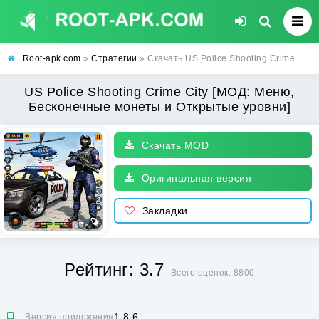
Root-apk.com
»
Стратегии
» Скачать US Police Shooting Crime City [МОД: Меню, Бесконечные монеты и Открытые уровни] | Взлом US Police Shooting Crime City на Андроид
US Police Shooting Crime City [МОД: Меню,
Бесконечные монеты и Открытые уровни]
Скачать MOD
Оригинальная версия
Закладки
Рейтинг: 3.7
Всего оценок: 8800
1.8.6
Версия приложения: