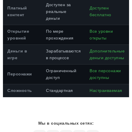
Доступен за
Платный
Доступен
реальные
контент
бесплатно
деньги
Открытие
По мере
Все уровни
уровней
прохождения
открыты
Деньги в
Зарабатываются
Дополнительные
игре
в процессе
деньги доступны
Ограниченный
Все персонажи
Персонажи
доступ
доступны
Сложность
Стандартная
Настраиваемая
Мы в социальных сетях: