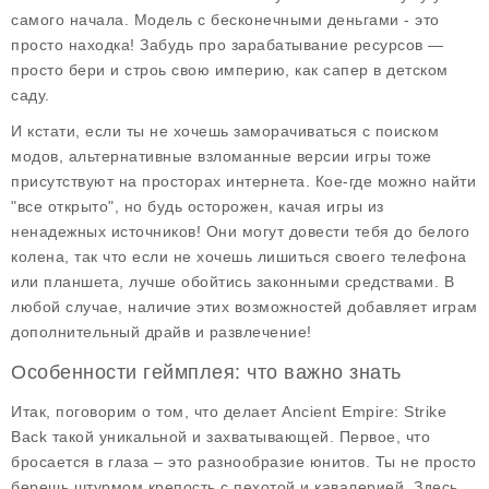
самого начала. Модель с бесконечными деньгами - это
просто находка! Забудь про зарабатывание ресурсов —
просто бери и строь свою империю, как сапер в детском
саду.
И кстати, если ты не хочешь заморачиваться с поиском
модов, альтернативные взломанные версии игры тоже
присутствуют на просторах интернета. Кое-где можно найти
"все открыто", но будь осторожен, качая игры из
ненадежных источников! Они могут довести тебя до белого
колена, так что если не хочешь лишиться своего телефона
или планшета, лучше обойтись законными средствами. В
любой случае, наличие этих возможностей добавляет играм
дополнительный драйв и развлечение!
Особенности геймплея: что важно знать
Итак, поговорим о том, что делает
Ancient Empire: Strike
Back
такой уникальной и захватывающей. Первое, что
бросается в глаза – это разнообразие юнитов. Ты не просто
берешь штурмом крепость с пехотой и кавалерией. Здесь