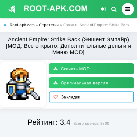
Root-apk.com
»
Стратегии
» Скачать Ancient Empire: Strike Back (Эншент Эмпайр) [МОД: Все открыто, Дополнительные деньги и Меню MOD] | Взлом Ancient Empire: Strike Back на Андроид
Ancient Empire: Strike Back (Эншент Эмпайр)
[МОД: Все открыто, Дополнительные деньги и
Меню MOD]
Скачать MOD
Оригинальная версия
Закладки
Рейтинг: 3.4
Всего оценок: 8800