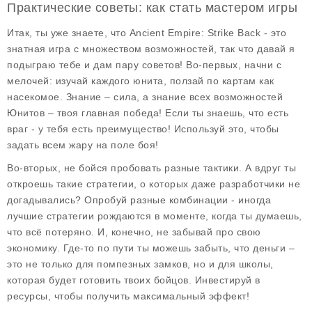
Практические советы: как стать мастером игры
Итак, ты уже знаете, что
Ancient Empire: Strike Back
- это
знатная игра с множеством возможностей, так что давай я
подыграю тебе и дам пару советов! Во-первых, начни с
мелочей: изучай каждого юнита, ползай по картам как
насекомое. Знание – сила, а знание всех возможностей
Юнитов – твоя главная победа! Если ты знаешь, что есть
враг - у тебя есть преимущество! Используй это, чтобы
задать всем жару на поле боя!
Во-вторых, не бойся пробовать разные тактики. А вдруг ты
откроешь такие стратегии, о которых даже разработчики не
догадывались? Опробуй разные комбинации - иногда
лучшие стратегии рождаются в моменте, когда ты думаешь,
что всё потеряно. И, конечно, не забывай про свою
экономику. Где-то по пути ты можешь забыть, что деньги –
это не только для помпезных замков, но и для школы,
которая будет готовить твоих бойцов. Инвестируй в
ресурсы, чтобы получить максимальный эффект!