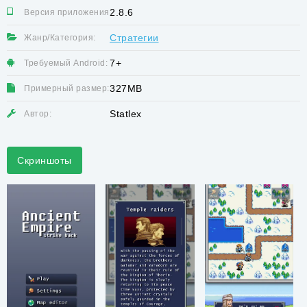
2.8.6
Версия приложения:
Стратегии
Жанр/Категория:
7+
Требуемый Android:
327MB
Примерный размер:
Statlex
Автор:
Скриншоты