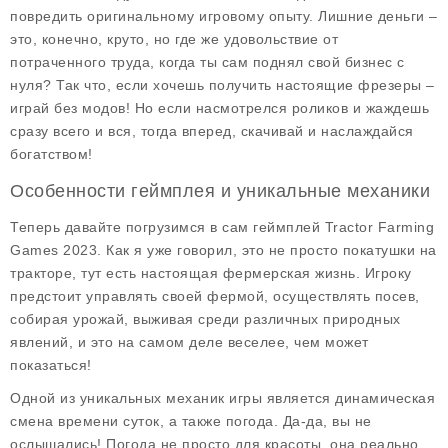
повредить оригинальному игровому опыту. Лишние деньги –
это, конечно, круто, но где же удовольствие от
потраченного труда, когда ты сам поднял свой бизнес с
нуля? Так что, если хочешь получить настоящие фрезеры –
играй без модов! Но если насмотрелся роликов и жаждешь
сразу всего и вся, тогда вперед, скачивай и наслаждайся
богатством!
Особенности геймплея и уникальные механики
Теперь давайте погрузимся в сам
геймплей
Tractor Farming
Games 2023. Как я уже говорил, это не просто покатушки на
тракторе, тут есть настоящая фермерская жизнь. Игроку
предстоит управлять своей фермой, осуществлять посев,
собирая урожай, выживая среди различных природных
явлений, и это на самом деле веселее, чем может
показаться!
Одной из уникальных механик игры является динамическая
смена времени суток, а также погода. Да-да, вы не
ослышались! Погода не просто для красоты, она реально