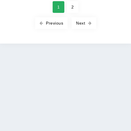
1
2
Previous
Next
Copyright © 2026 ROOT-APK All rights reserved. |
Политика
DMCA
|
Политика конфиденциальности
|
Условия
обслуживания