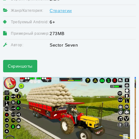
Стратегии
Жанр/Категория:
6+
Требуемый Android:
273MB
Примерный размер:
Sector Seven
Автор:
Скриншоты