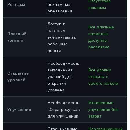
Отсутствие
Реклама
рекламные
рекламы
объявления
Доступ к
Все платные
платным
Платный
элементы
элементам за
контент
доступны
реальные
бесплатно
деньги
Необходимость
выполнения
Все уровни
Открытие
условий для
открыты с
уровней
открытия
самого начала
уровней
Необходимость
Мгновенные
Улучшения
сбора ресурсов
улучшения без
для улучшений
затрат
Ограниченные
Неограниченный