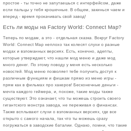
простое - ты точно не запутаешься с интерфейсом, даже
если пальцы у тебя крошечные. В общем, закинься чаем и
вперед - время прокачивать свой завод!
Есть ли моды на Factory World: Connect Map?
Теперь по модам, а это - отдельная сказка. Вокруг
Factory
World: Connect Map
неплохо так колесят слухи о разные
модах и взломанных версиях. Есть, конечно, адепты,
которые утверждают, что нашли
мод меню
и даже
мод
много денег
. По этому поводу у меня есть несколько
новостей. Мод меню позволяет тебе получить доступ к
различным функциям и фишкам прямо из меню игры -
прям как в фильмах про хакеров! Бесконечные деньги -
мечта каждого геймера, и, похоже, такие моды также
существуют. Это означает, что ты можешь строить своего
гигантского монстра завода, не переживая о финансах.
Также всплывают слухи о взломанных версиях, где все
открыто с самого начала, так что ты можешь сразу
погружаться в заводские баталии. Однако, помни, что такие