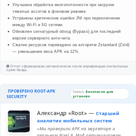
Улучшена обработка многопоточности при загрузке
тяжелых ассетов в фоновом режиме.
Устранены критические ошибки JNI при переключении
между Wi-Fi и 5G сетями.
Обновлен сигнатурный обход (Bypass) для последней
версии серверного анти-чита.
Сжатие ресурсов переведено на алгоритм Zstandard (Zstd)
— уменьшение веса APK на 12%.
Отчет сформирован автоматически после верификации контрольных
сумм билда.
ПРОВЕРЕНО ROOT-APK
Status:
Безопасно для
SECURITY
установк
Александр «Root»
—
Старший
аналитик мобильных систем
«Мы проверили APK на эмуляторе и
реальном Pixel 8. Мод оптимизирован