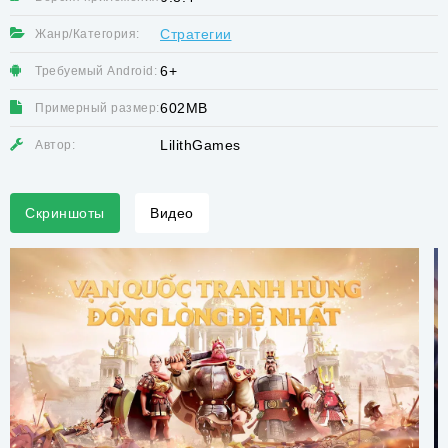
Стратегии
Жанр/Категория:
6+
Требуемый Android:
602MB
Примерный размер:
LilithGames
Автор:
Скриншоты
Видео