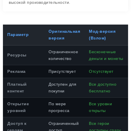
высокой производительности.
Оригинальная
Мод-версия
Параметр
версия
(Взлом)
Ограниченное
Бесконечные
Ресурсы
количество
деньги и монеты
Реклама
Присутствует
Отсутствует
Платный
Доступен для
Все доступно
контент
покупки
бесплатно
Открытие
По мере
Все уровни
уровней
прогресса
открыты
Доступ к
Ограниченный
Все герои
героям
доступ
доступны сразу