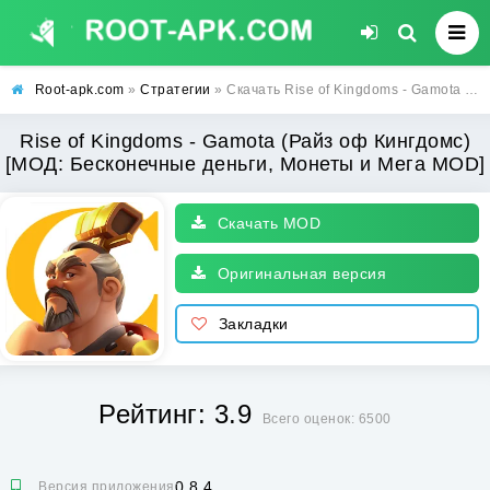
Root-apk.com
»
Стратегии
» Скачать Rise of Kingdoms - Gamota (Райз оф Кингдомс) [МОД: Бесконечные деньги, Монеты и Мега MOD] | Взлом Rise of Kingdoms - Gamota на Андроид
Rise of Kingdoms - Gamota (Райз оф Кингдомс)
[МОД: Бесконечные деньги, Монеты и Мега MOD]
Скачать MOD
Оригинальная версия
Закладки
Рейтинг: 3.9
Всего оценок: 6500
0.8.4
Версия приложения: