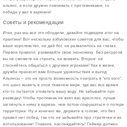
альянс, а если дружно повоевать с противниками, то
победа у вас в кармане!
Советы и рекомендации
Итак, раз мы все это обсудили, давайте подведем итог на
практике! Вот несколько азбуковских советов для вас, чтобы
ваше королевство, не дай бог, не развалилось на глазах.
Первое правило:
развивайте свою экономику
. Без ресурсов
вы не сможете ни строить, ни воевать. Второе:
не
стесняйтесь общаться с другими игроками
! Как в жизни,
дружба принесет вам больше удовольствия и выгод.
Альянсы – это не просто возможность поиграть в "кто кого",
это шанс выжить в этом тяжелом мире, где вас все время
кто-то пытается отхватить вашу воду. Не забывайте про
разведку
! Чтобы противник не взял вас врасплох, лучше
заглянуть к нему в карман, чем потом сокрушаться о потере
территории. Ну и конечно же, держите в голове, что без
правил нет побед, так что не забывайте про
стратегии
и их
использование! Главное, наслаждайтесь! Геймер должен