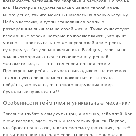
возможность бесконечного здоровья и ресурсов. Но это не
всё! Некоторые задроты реально нашли способ иметь
много денег
, так что можешь шиковать на полную катушку.
Небо в клеточку, и тут ты становишься реально
разъярённым викингом на своей жизни! Также существуют
взломанные версии
, которые позволяют качать, что душе
угодно, — прокачивать тех же персонажей или строить
суперкрутую базу за мгновение ока. В общем, если ты не
хочешь заморачиваться с освоением внутренней
экономики, моды — это твоя спасительная скамья!
Прошаренные ребята их часто выкладывают на форумах,
так что нужно лишь немного покопаться и ты точно
найдёшь, что нужно для полного погружения в мир
брутальных приключений!
Особенности геймплея и уникальные механики
Заглянем глубже в саму суть игры, а именно, геймплей. Как
я уже говорил, здесь очень много всяких фишек! Первое,
что бросается в глаза, так это система управления, где всё
интуитивно понятно, даже если ты никогда не держал в