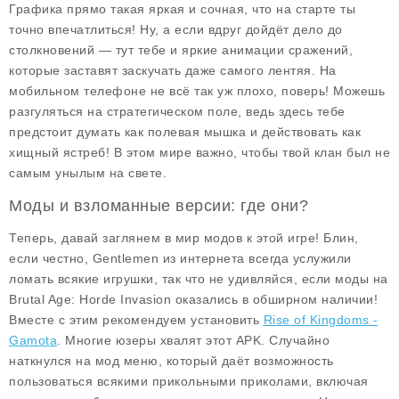
Графика прямо такая яркая и сочная, что на старте ты
точно впечатлиться! Ну, а если вдруг дойдёт дело до
столкновений — тут тебе и яркие анимации сражений,
которые заставят заскучать даже самого лентяя. На
мобильном телефоне не всё так уж плохо, поверь! Можешь
разгуляться на стратегическом поле, ведь здесь тебе
предстоит думать как полевая мышка и действовать как
хищный ястреб! В этом мире важно, чтобы твой клан был не
самым унылым на свете.
Моды и взломанные версии: где они?
Теперь, давай заглянем в мир модов к этой игре! Блин,
если честно, Gentlemen из интернета всегда услужили
ломать всякие игрушки, так что не удивляйся, если моды на
Brutal Age: Horde Invasion оказались в обширном наличии!
Вместе с этим рекомендуем установить
Rise of Kingdoms -
Gamota
. Многие юзеры хвалят этот APK. Случайно
наткнулся на
мод меню
, который даёт возможность
пользоваться всякими прикольными приколами, включая