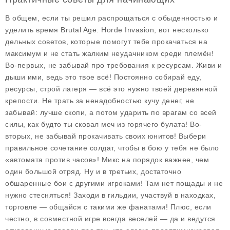
В общем, если ты решил распрощаться с обыденностью и
уделить время Brutal Age: Horde Invasion, вот несколько
дельных советов, которые помогут тебе прокачаться на
максимум и не стать жалким неудачником среди племён!
Во-первых, не забывай про требования к ресурсам. Живи и
дыши ими, ведь это твое всё! Постоянно собирай еду,
ресурсы, строй лагеря — всё это нужно твоей деревянной
крепости. Не трать за ненадобностью кучу денег, не
забывай: лучше скопи, а потом ударить по врагам со всей
силы, как будто ты сковал меч из горячего булата! Во-
вторых, не забывай прокачивать своих юнитов! Выбери
правильное сочетание солдат, чтобы в бою у тебя не было
«автомата против часов»! Микс на порядок важнее, чем
один большой отряд. Ну и в третьих, достаточно
обшаренные бои с другими игроками! Там нет пощады и не
нужно стесняться! Заходи в гильдии, участвуй в находках,
торговле — общайся с такими же фанатами! Плюс, если
честно, в совместной игре всегда веселей — да и ведутся