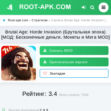
Root-apk.com
»
Стратегии
» Скачать Brutal Age: Horde Invasion (Брутальная эпоха) [МОД: Бесконечные деньги, Монеты и Мега MOD] | Взлом Brutal Age: Horde Invasion на Андроид
Brutal Age: Horde Invasion (Брутальная эпоха)
[МОД: Бесконечные деньги, Монеты и Мега MOD]
Скачать MOD
Оригинальная версия
Закладки
Рейтинг: 3.4
Всего оценок: 7200
2.9.9
Версия приложения: