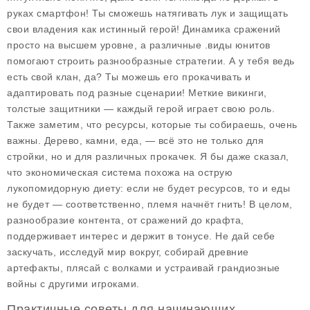
руках смартфон! Ты сможешь натягивать лук и защищать
свои владения как истинный герой! Динамика сражений
просто на высшем уровне, а различные .виды юнитов
помогают строить разнообразные стратегии. А у тебя ведь
есть свой клан, да? Ты можешь его прокачивать и
адаптировать под разные сценарии!
Меткие викинги
,
толстые защитники — каждый герой играет свою роль.
Также заметим, что ресурсы, которые ты собираешь, очень
важны. Дерево, камни, еда, — всё это не только для
стройки, но и для различных прокачек. Я бы даже сказал,
что экономическая система похожа на острую
лукопомидорную диету: если не будет ресурсов, то и еды
не будет — соответственно, племя начнёт гнить! В целом,
разнообразие контента, от сражений до крафта,
поддерживает интерес и держит в тонусе. Не дай себе
заскучать, исследуй мир вокруг, собирай древние
артефакты, плясай с волками и устраивай грандиозные
войны с другими игроками.
Практичные советы для начинающих