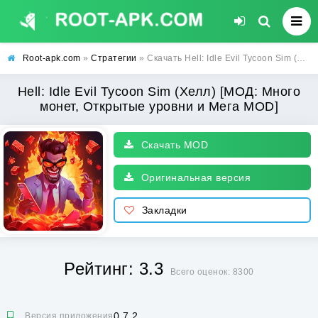
Root-apk.com
»
Стратегии
» Скачать Hell: Idle Evil Tycoon Sim (Хелл) [МОД: Много монет, Открытые уровни и Мега MOD] | Взлом Hell: Idle Evil Tycoon Sim на Андроид
Hell: Idle Evil Tycoon Sim (Хелл) [МОД: Много
монет, Открытые уровни и Мега MOD]
Скачать MOD
Оригинальная версия
Закладки
Рейтинг: 3.3
Всего оценок: 8300
0.7.2
Версия приложения: