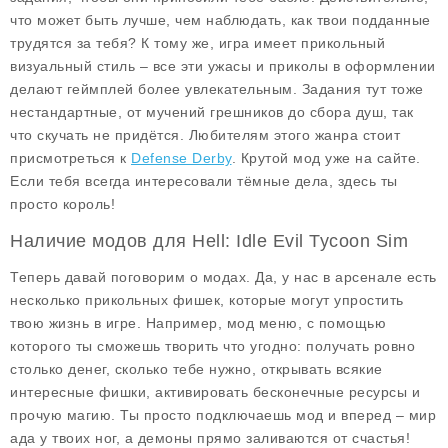
что может быть лучше, чем наблюдать, как твои подданные
трудятся за тебя? К тому же, игра имеет прикольный
визуальный стиль – все эти ужасы и приколы в оформлении
делают геймплей более увлекательным. Задания тут тоже
нестандартные, от мучений грешников до сбора душ, так
что скучать не придётся. Любителям этого жанра стоит
присмотреться к
Defense Derby
. Крутой мод уже на сайте.
Если тебя всегда интересовали тёмные дела, здесь ты
просто король!
Наличие модов для Hell: Idle Evil Tycoon Sim
Теперь давай поговорим о модах. Да, у нас в арсенале есть
несколько прикольных фишек, которые могут упростить
твою жизнь в игре. Например, мод меню, с помощью
которого ты сможешь творить что угодно: получать ровно
столько денег, сколько тебе нужно, открывать всякие
интересные фишки, активировать бесконечные ресурсы и
прочую магию. Ты просто подключаешь мод и вперед – мир
ада у твоих ног, а демоны прямо заливаются от счастья!