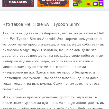
Что такое Hell: Idle Evil Tycoon Sim?
Так, ребята, давайте разберёмся, что за зверь такой –
Hell:
Idle Evil Tycoon Sim
на Android. Это, короче, симулятор, в
котором ты не просто играешь, а управляешь собственным
бизнесом в аду! Звучит забавно, но на самом деле это
довольно серьёзное дело: ты создаёшь свою собственную
империю подземного мира, наполняешь её всякими
мистическими существами и вытворяешь с ними
интересные штуки. Здесь у нас не просто безделье, а
настоящий
idle tycoon
– ты зарабатываешь деньги даже
тогда, когда игра выключена. Сами понимаете, no stress –
только кайф!
Итак, игровой процесс довольно прост: ты управляешь
различными уровнями ада, нанимаешь демонов, даёшь им
задания, чтобы они приносили тебе бабло. Действительно,