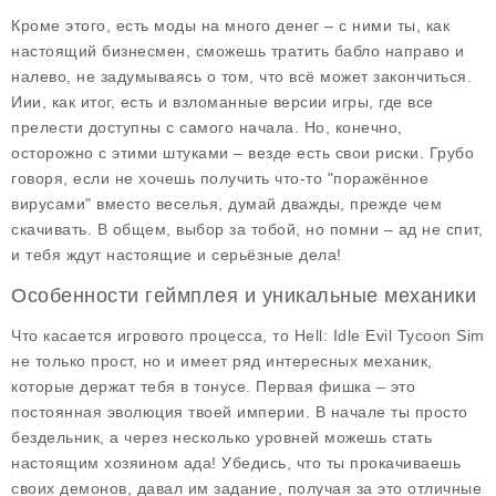
Кроме этого, есть моды на много денег – с ними ты, как
настоящий бизнесмен, сможешь тратить бабло направо и
налево, не задумываясь о том, что всё может закончиться.
Иии, как итог, есть и взломанные версии игры, где все
прелести доступны с самого начала. Но, конечно,
осторожно с этими штуками – везде есть свои риски. Грубо
говоря, если не хочешь получить что-то "поражённое
вирусами" вместо веселья, думай дважды, прежде чем
скачивать. В общем, выбор за тобой, но помни – ад не спит,
и тебя ждут настоящие и серьёзные дела!
Особенности геймплея и уникальные механики
Что касается игрового процесса, то Hell: Idle Evil Tycoon Sim
не только прост, но и имеет ряд интересных механик,
которые держат тебя в тонусе. Первая фишка – это
постоянная эволюция твоей империи. В начале ты просто
бездельник, а через несколько уровней можешь стать
настоящим хозяином ада! Убедись, что ты прокачиваешь
своих демонов, давал им задание, получая за это отличные