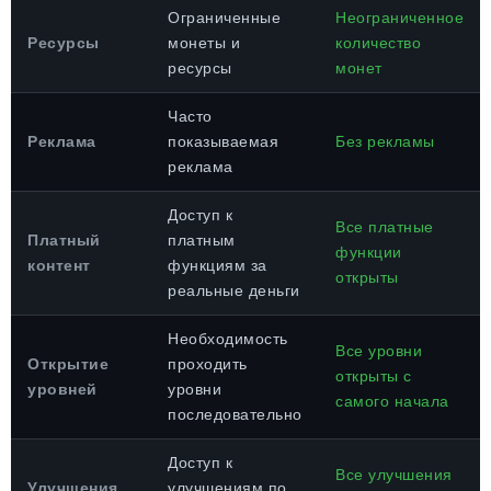
Ограниченные
Неограниченное
Ресурсы
монеты и
количество
ресурсы
монет
Часто
Реклама
показываемая
Без рекламы
реклама
Доступ к
Все платные
Платный
платным
функции
контент
функциям за
открыты
реальные деньги
Необходимость
Все уровни
Открытие
проходить
открыты с
уровней
уровни
самого начала
последовательно
Доступ к
Все улучшения
Улучшения
улучшениям по