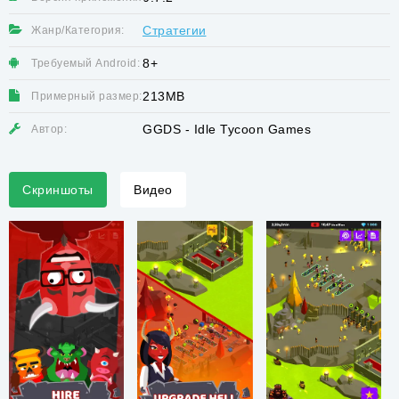
Стратегии
Жанр/Категория:
8+
Требуемый Android:
213MB
Примерный размер:
GGDS - Idle Tycoon Games
Автор:
Скриншоты
Видео