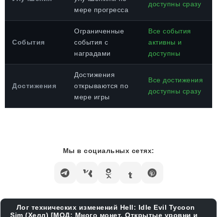
доступны сразу
мере прогресса
Ограниченные
Все события
События
события с
активны и
наградами
доступны
Достижения
Все достижения
Достижения
открываются по
доступны сразу
мере игры
Мы в социальных сетях:
Лог технических изменений Hell: Idle Evil Tycoon
Sim (Хелл) [МОД: Много монет, Открытые уровни и