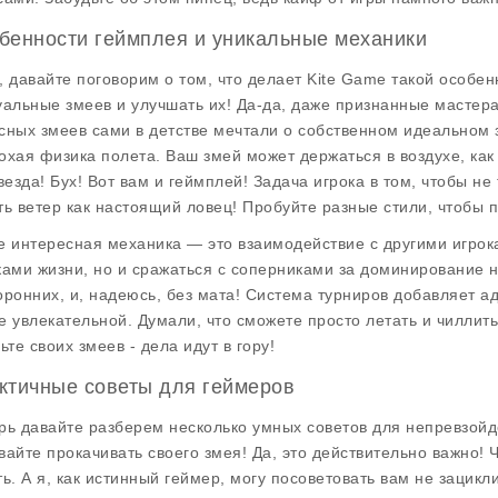
бенности геймплея и уникальные механики
, давайте поговорим о том, что делает
Kite Game
такой особенн
уальные змеев и улучшать их! Да-да, даже признанные мастера
сных змеев сами в детстве мечтали о собственном идеальном з
охая физика полета. Ваш змей может держаться в воздухе, как б
звезда! Бух! Вот вам и геймплей! Задача игрока в том, чтобы н
ть ветер как настоящий ловец! Пробуйте разные стили, чтобы п
е интересная механика — это взаимодействие с другими игрок
ками жизни, но и сражаться с соперниками за доминирование на
оронних, и, надеюсь, без мата! Система турниров добавляет а
е увлекательной. Думали, что сможете просто летать и чиллить?
ьте своих змеев - дела идут в гору!
ктичные советы для геймеров
рь давайте разберем несколько
умных советов
для непревзойд
вайте прокачивать своего змея! Да, это действительно важно!
ть. А я, как истинный геймер, могу посоветовать вам не зацик