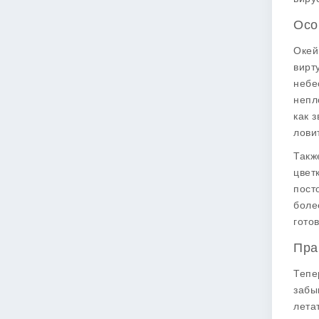
Осо
Окей
вирт
небе
непл
как 
лови
Такж
цвет
пост
боле
готов
Пра
Тепе
забы
лета