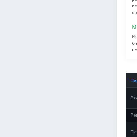
по
со
М
Ис
бл
не
Па
Ре
Ре
Пл