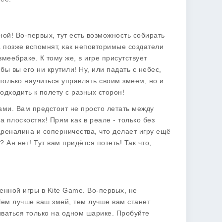
ой! Во-первых, тут есть возможность собирать
 позже вспомнят, как неповторимые создатели
меебраке. К тому же, в игре присутствует
ы вы его ни крутили! Ну, или падать с небес,
е только научиться управлять своим змеем, но и
одходить к полету с разных сторон!
ами. Вам предстоит не просто летать между
 плоскостях! Прям как в реале - только без
дреналина и соперничества, что делает игру ещё
 Ан нет! Тут вам придётся потеть! Так что,
енной игры в
Kite Game
. Во-первых, не
 Чем лучше ваш змей, тем лучше вам станет
ливаться только на одном шарике. Пробуйте