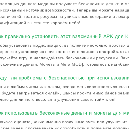
помощью данного мода вы получаете бесконечные деньги и мо
иссякаемый источник возможностей. Теперь вы можете наращ
раничений, тратить ресурсы на уникальные декорации и локаци
дификацией вы станете королём неба!
ак правильно установить этот взломанный APK для Ki
обы установить модификацию, выполните несколько простых ш
зрешите установку из неизвестных источников в настройках ва
пускайте игру, и наслаждайтесь бесконечными ресурсами. Захо
сконечные деньги, Монеты и Мега MOD], готовьтесь к нагибан
удут ли проблемы с безопасностью при использован
к и с любым читом или хаком, всегда есть вероятность заноса 
 будете заигрываться онлайн, шансы пройти мимо банов знач
лько для личного веселья и улучшения своего геймплея!
ак использовать бесконечные деньги и монеты для м
ачала оцените, какие именно воздушные змеи или улучшения 
дкие змеев, прокачивайте их способности и получайте допол