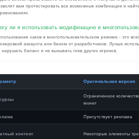
зволят вам протестировать все возможные комбинации и найт
ревнованиях.
огу ли я использовать модификацию в многопользов
пользование хаков в многопользовательском режиме - это всег
окировкой аккаунта или баном от разработчиков. Лучше испол
 нарушать баланс и не вызывать гнев других игроков.
раметр
Оригинальная версия
Ограниченное количество
сурсы
монет
клама
Присутствует реклама
атный контент
Некоторые элементы тре