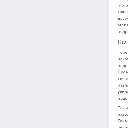
что,
точн
друг
эгои
подро
Нал
Тепе
неко
подн
Прое
хоче
разл
увид
надо
Так 
разр
Гейм
виру