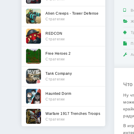
В
Alien Creeps - Tower Defense
Стратегии
Ж
Т
REDCON
Стратегии
П
Free Heroes 2
А
Стратегии
Tank Company
Стратегии
Что
Haunted Dorm
Ну ч
Стратегии
може
край
Warfare 1917 Trenches Troops
раду
Стратегии
В иг
инте