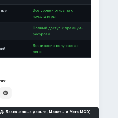
 для
Все уровни открыты с
начала игры
Полный доступ к премиум-
ресурсам
Достижения получаются
лий
легко
ях:
ОД: Бесконечные деньги, Монеты и Мега MOD]