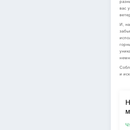
разн
вас 
вете
И, н
забы
испо
горн
уник
немн
Собл
и ис
Н
м
Ч