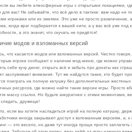
 если вы любите атмосферные игры с открытыми локациями, где 
о для вас! Не забывайте, что всё дело в тактике: вам надо не т
ими игроками или их змеями. Это уже не просто развлечение, а
зма, когда враг подбирается к вашей нити, а у вас всё уже по
бности, а это значит, что скучать не придётся!
ичие модов и взломанных версий
рь, что касается
модов
или взломанных версий. Честно говоря, 
торые игроки сообщают о наличии
мод-меню
, где можно управ
ять себе кучу денег, открыть всё и забыть про донаты как стр
кт заслуживает внимания. Тут же найдутся такие, кто будет про
тся поиграть на полную катушку без дополнительных жестяных
ичных ресурсов, где можно найти такие версии игры. Просто вб
ите массу ссылок. Но будьте аккуратнее с этими моментами, ве
 следить, дружище!
что, если вы хотите насладиться игрой на полную катушку, держ
аботчики иногда закрывают доступ к взломанным версиям, и, к
инг — это весело, но даже тут иногда проще просто заплатить 
сами. Забудьте об этом пипец, ведь кайф от игры намного важн