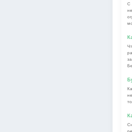
С 
не
ог
мо
К
Чт
ра
за
Бе
Б
Ка
не
то
К
Сн
ре