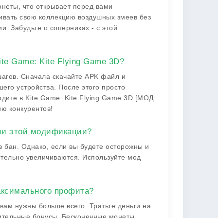
неты, что открывает перед вами
ивать свою коллекцию воздушных змеев без
и. Забудьте о соперниках - с этой
te Game: Kite Flying Game 3D?
агов. Сначала скачайте APK файл и
шего устройства. После этого просто
дите в Kite Game: Kite Flying Game 3D [МОД:
ию конкурентов!
ии этой модификации?
в бан. Однако, если вы будете осторожны и
ительно увеличиваются. Используйте мод
аксимального профита?
вам нужны больше всего. Тратьте деньги на
нительные бонусы. Бесконечные монеты