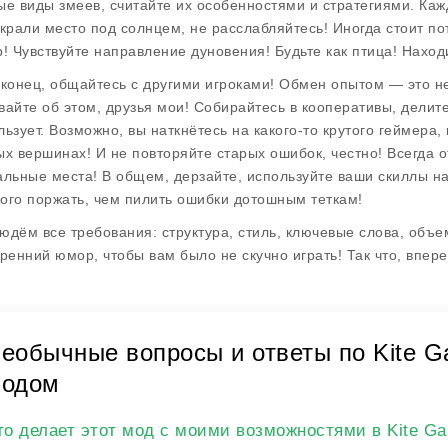
ые виды змеев, считайте их особенностями и стратегиями. Каж
украли место под солнцем, не расслабляйтесь! Иногда стоит по
р! Чувствуйте направление дуновения! Будьте как птица! Наход
аконец, общайтесь с другими игроками! Обмен опытом — это не
вайте об этом, друзья мои! Собирайтесь в кооперативы, делите
льзует. Возможно, вы наткнётесь на какого-то крутого геймера,
ых вершинах! И не повторяйте старых ошибок, честно! Всегда 
альные места! В общем, дерзайте, используйте ваши скиллы на
ого поржать, чем пилить ошибки дотошным теткам!
юдём все требования: структура, стиль, ключевые слова, объе
кренний юмор, чтобы вам было не скучно играть! Так что, впере
еобычные вопросы и ответы по Kite Ga
одом
то делает этот мод с моими возможностями в Kite Ga