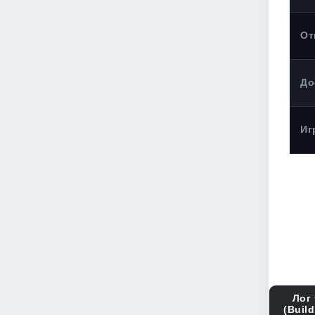
От
До
Иг
Лог 
(Build