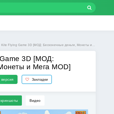
e 3D [МОД: Бесконечные деньги, Монеты и Мега MOD] | Взлом Kite Game: Kite Flying Game 3D на Андроид
g Game 3D [МОД:
 Монеты и Мега MOD]
 версия
Закладки
криншоты
Видео