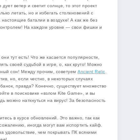
дует ветер и светит солнце, то этот проект
олько летать, но и избегать столкновений с
 настоящие баталии в воздухе! А как же без
д контролем! На каждом уровне — свои фишки и
они тут есть! Что же касается популярности,
лять своей судьбой в игре, о, как круто! Можно
ашный сон! Между прочим, советуем
Ancient Relic
.
тив, но, если честно, в некоторых случаях
 банок, правда? Конечно, существует множество
ейте в поисковике «взлом Kite Game», и вы
дь можно наткнуться на вирус! За безопасность
итесь в курсе обновлений. Это важно, так как
 сожалению, иногда могут вам испортить кайф.
за удовольствие, чем покрывать ПК всякими
ее!