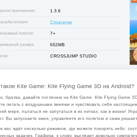
1.3.6
ерсия приложения:
Стратегии
анр/Категория:
7+
ребуемый Android:
652MB
римерный размер:
CROSSJUMP STUDIO
втор:
 такое Kite Game: Kite Flying Game 3D на Android?
то, братва, давайте поглянем на
Kite Game: Kite Flying Game 3
те летать с воздушными змеями и чувствовать себя настоящим
ней мере, пытаться не запутаться в их нитках, как в жизни! Упр
ет. Вы запускаете змея, управляете его полетом и сами решает
ре вас ждёт несколько режимов, где можете покорять небо: сос
ресных задачек. Графика, к слову, выглядит довольно симпати