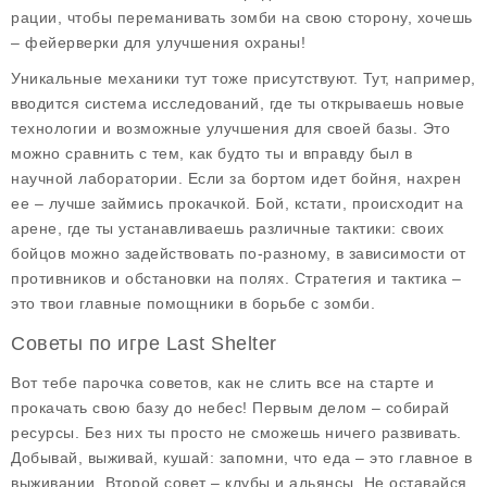
рации, чтобы переманивать зомби на свою сторону, хочешь
– фейерверки для улучшения охраны!
Уникальные механики тут тоже присутствуют. Тут, например,
вводится система
исследований
, где ты открываешь новые
технологии и возможные улучшения для своей базы. Это
можно сравнить с тем, как будто ты и вправду был в
научной лаборатории. Если за бортом идет бойня, нахрен
ее – лучше займись прокачкой. Бой, кстати, происходит на
арене, где ты устанавливаешь различные тактики: своих
бойцов можно задействовать по-разному, в зависимости от
противников и обстановки на полях. Стратегия и тактика –
это твои главные помощники в борьбе с зомби.
Советы по игре Last Shelter
Вот тебе парочка советов, как не слить все на старте и
прокачать свою базу до небес! Первым делом –
собирай
ресурсы
. Без них ты просто не сможешь ничего развивать.
Добывай, выживай, кушай: запомни, что еда – это главное в
выживании. Второй совет –
клубы и альянсы
. Не оставайся