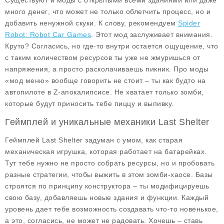
Существуют и моды с
открытыми всеми зданиями
или даже
много денег
, что может не только облегчить процесс, но и
добавить ненужной скуки. К слову, рекомендуем
Spider
Robot: Robot Car Games
. Этот мод заслуживает внимания.
Круто? Согласись, но где-то внутри остается ощущение, что
с таким количеством ресурсов ты уже не жмуришься от
напряжения, а просто расколачиваешь пикник. Про моды
«мод меню» вообще говорить не стоит – ты как будто на
автопилоте в Z-апокалипсисе. Не хватает только зомби,
которые будут приносить тебе пиццу и выпивку.
Геймплей и уникальные механики Last Shelter
Геймплей Last Shelter задуман с умом, как старая
механическая игрушка, которая работает на батарейках.
Тут тебе нужно не просто собрать ресурсы, но и пробовать
разные стратегии, чтобы выжить в этом зомби-хаосе. Базы
строятся по принципу конструктора – ты модифицируешь
свою базу, добавляешь новые здания и функции. Каждый
уровень дает тебе возможность создавать что-то новенькое,
а это, согласись, не может не радовать. Хочешь – ставь