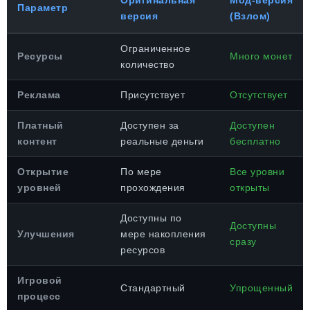
Оригинальная
Мод-версия
Параметр
версия
(Взлом)
Ограниченное
Ресурсы
Много монет
количество
Реклама
Присутствует
Отсутствует
Платный
Доступен за
Доступен
контент
реальные деньги
бесплатно
Открытие
По мере
Все уровни
уровней
прохождения
открыты
Доступны по
Доступны
Улучшения
мере накопления
сразу
ресурсов
Игровой
Стандартный
Упрощенный
процесс