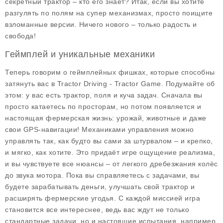
секретный трактор – кто его знает? Итак, если вы хотите
разгулять по полям на супер механизмах, просто поищите
взломанные версии. Ничего нового – только радость и
свобода!
Геймплей и уникальные механики
Теперь говорим о геймплейных фишках, которые способны
затянуть вас в Tractor Driving - Tractor Game. Подумайте об
этом: у вас есть трактор, поля и куча задач. Сначала вы
просто катаетесь по просторам, но потом появляется и
настоящая фермерская жизнь: урожай, животные и даже
свои GPS-навигации! Механиками управления можно
управлять так, как будто вы сами за штурвалом – и крепко,
и мягко, как хотите. Это придаёт игре ощущение реализма,
и вы чувствуете все нюансы – от легкого дребезжания колёс
до звука мотора. Пока вы справляетесь с задачами, вы
будете зарабатывать деньги, улучшать свой трактор и
расширять фермерские угодья. С каждой миссией игра
становится все интереснее, ведь вас ждут не только
стандартные задачи, но и настоящие испытания, например,