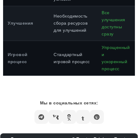
Все
Необходимость
улучшения
Улучшения
сбора ресурсов
доступны
для улучшений
сразу
Упрощенный
Игровой
Стандартный
и
процесс
игровой процесс
ускоренный
процесс
Мы в социальных сетях: