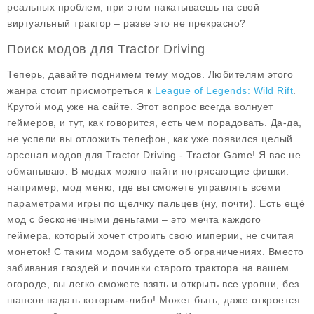
реальных проблем, при этом накатываешь на свой
виртуальный трактор – разве это не прекрасно?
Поиск модов для Tractor Driving
Теперь, давайте поднимем тему модов. Любителям этого
жанра стоит присмотреться к
League of Legends: Wild Rift
.
Крутой мод уже на сайте. Этот вопрос всегда волнует
геймеров, и тут, как говорится, есть чем порадовать. Да-да,
не успели вы отложить телефон, как уже появился целый
арсенал модов для Tractor Driving - Tractor Game! Я вас не
обманываю. В модах можно найти потрясающие фишки:
например, мод меню, где вы сможете управлять всеми
параметрами игры по щелчку пальцев (ну, почти). Есть ещё
мод с бесконечными деньгами – это мечта каждого
геймера, который хочет строить свою империи, не считая
монеток! С таким модом забудете об ограничениях. Вместо
забивания гвоздей и починки старого трактора на вашем
огороде, вы легко сможете взять и открыть все уровни, без
шансов падать которым-либо! Может быть, даже откроется