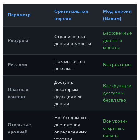
Оригинальная
Мод-версия
Параметр
версия
(Взлом)
Бесконечные
Ограниченные
Ресурсы
деньги и
деньги и монеты
монеты
Показывается
Реклама
Без рекламы
реклама
Доступ к
Все функции
Платный
некоторым
доступны
контент
функциям за
бесплатно
деньги
Необходимость
Все уровни
Открытие
достижения
открыты с
уровней
определенных
начала
условий