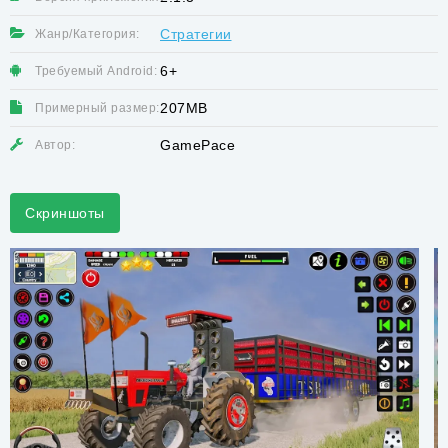
Стратегии
Жанр/Категория:
6+
Требуемый Android:
207MB
Примерный размер:
GamePace
Автор:
Скриншоты