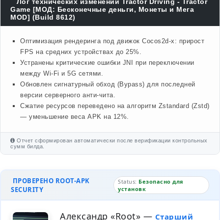
Лог технических изменений Tractor Driving - Tractor
Game [МОД: Бесконечные деньги, Монеты и Мега
MOD] (Build 8612)
Оптимизация рендеринга под движок Cocos2d-x: прирост
FPS на средних устройствах до 25%.
Устранены критические ошибки JNI при переключении
между Wi-Fi и 5G сетями.
Обновлен сигнатурный обход (Bypass) для последней
версии серверного анти-чита.
Сжатие ресурсов переведено на алгоритм Zstandard (Zstd)
— уменьшение веса APK на 12%.
Отчет сформирован автоматически после верификации контрольных
сумм билда.
ПРОВЕРЕНО ROOT-APK
Status:
Безопасно для
SECURITY
установк
Александр «Root»
—
Старший