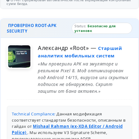
Отчет сформирован автоматически после верификации контрольных
сумм билда.
ПРОВЕРЕНО ROOT-APK
Status:
Безопасно для
SECURITY
установк
Александр «Root»
—
Старший
аналитик мобильных систем
«Мы проверили APK на эмуляторе и
реальном Pixel 8. Мод оптимизирован
под Android 14/15, вирусов или скрытых
подписок не обнаружено. Скрипт
защиты от бана активен.»
Technical Compliance:
Данная модификация
соответствует стандартам безопасности, описанным в
гайдах от
Mishaal Rahman (ex-XDA Editor / Android
Police)
. Мы используем V3 Signature Scheme,
рекомендованную инженерами
AOSP
.