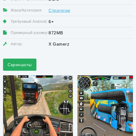
Стратегии
Жанр/Категория:
6+
Требуемый Android:
872MB
Примерный размер:
X Gamerz
Автор:
Скриншоты