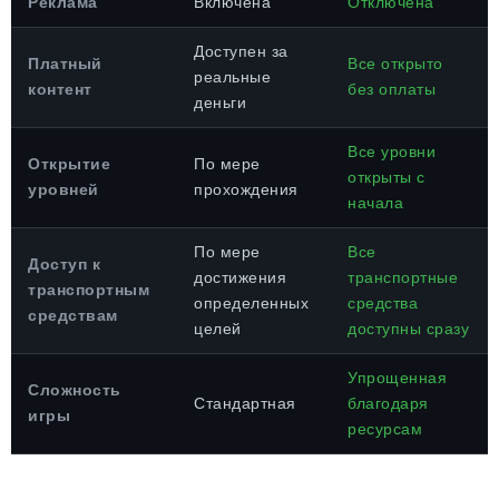
Реклама
Включена
Отключена
Доступен за
Платный
Все открыто
реальные
контент
без оплаты
деньги
Все уровни
Открытие
По мере
открыты с
уровней
прохождения
начала
По мере
Все
Доступ к
достижения
транспортные
транспортным
определенных
средства
средствам
целей
доступны сразу
Упрощенная
Сложность
Стандартная
благодаря
игры
ресурсам