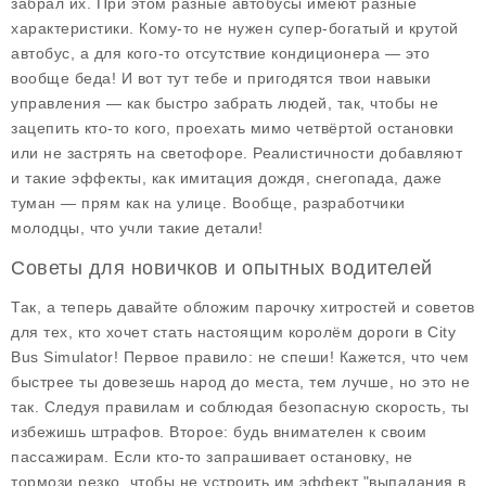
забрал их. При этом разные автобусы имеют разные
характеристики. Кому-то не нужен супер-богатый и крутой
автобус, а для кого-то отсутствие кондиционера — это
вообще беда! И вот тут тебе и пригодятся твои навыки
управления — как быстро забрать людей, так, чтобы не
зацепить кто-то кого, проехать мимо четвёртой остановки
или не застрять на светофоре. Реалистичности добавляют
и такие эффекты, как имитация дождя, снегопада, даже
туман — прям как на улице. Вообще, разработчики
молодцы, что учли такие детали!
Советы для новичков и опытных водителей
Так, а теперь давайте обложим парочку хитростей и советов
для тех, кто хочет стать настоящим королём дороги в City
Bus Simulator! Первое правило: не спеши! Кажется, что чем
быстрее ты довезешь народ до места, тем лучше, но это не
так. Следуя правилам и соблюдая безопасную скорость, ты
избежишь штрафов. Второе: будь внимателен к своим
пассажирам. Если кто-то запрашивает остановку, не
тормози резко, чтобы не устроить им эффект "выпадания в