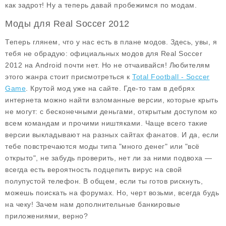
как задрот! Ну а теперь давай пробежимся по модам.
Моды для Real Soccer 2012
Теперь глянем, что у нас есть в плане модов. Здесь, увы, я
тебя не обрадую: официальных модов для Real Soccer
2012 на Android почти нет. Но не отчаивайся! Любителям
этого жанра стоит присмотреться к
Total Football - Soccer
Game
. Крутой мод уже на сайте. Где-то там в дебрях
интернета можно найти взломанные версии, которые крыть
не могут: с бесконечными деньгами, открытым доступом ко
всем командам и прочими ништяками. Чаще всего такие
версии выкладывают на разных сайтах фанатов. И да, если
тебе повстречаются моды типа "много денег" или "всё
открыто", не забудь проверить, нет ли за ними подвоха —
всегда есть вероятность подцепить вирус на свой
полупустой телефон. В общем, если ты готов рискнуть,
можешь поискать на форумах. Но, черт возьми, всегда будь
на чеку! Зачем нам дополнительные банкировые
приложениями, верно?