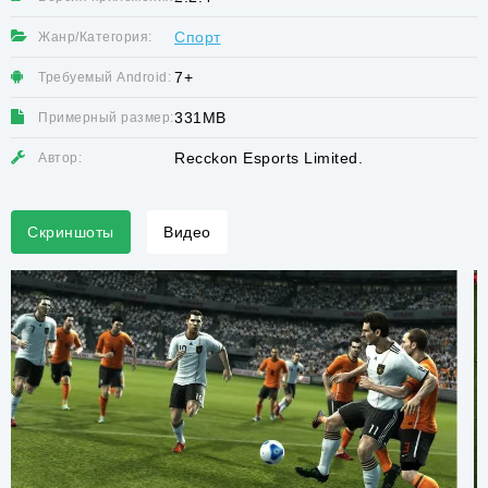
Спорт
Жанр/Категория:
7+
Требуемый Android:
331MB
Примерный размер:
Recckon Esports Limited.
Автор:
Скриншоты
Видео