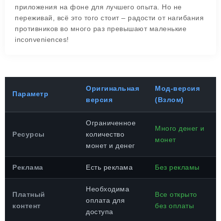
приложения на фоне для лучшего опыта. Но не
переживай, всё это того стоит – радости от нагибания
противников во много раз превышают маленькие
inconveniences!
Оригинальная
Мод-версия
Параметр
версия
(Взлом)
Ограниченное
Много денег и
Ресурсы
количество
монет
монет и денег
Реклама
Есть реклама
Без рекламы
Необходима
Платный
Все открыто
оплата для
контент
без оплаты
доступа