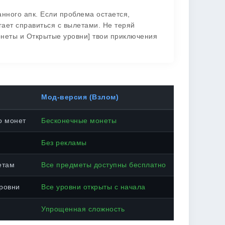
нного апк. Если проблема остается,
гает справиться с вылетами. Не теряй
онеты и Открытые уровни] твои приключения
Мод-версия (Взлом)
о монет
Бесконечные монеты
Без рекламы
етам
Все предметы доступны бесплатно
ровни
Все уровни открыты с начала
Упрощенная сложность