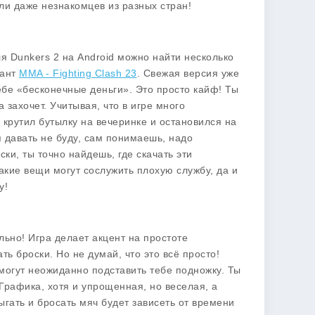
ли даже незнакомцев из разных стран!
ля Dunkers 2 на Android можно найти несколько
иант
MMA - Fighting Clash 23
. Свежая версия уже
ебе «бесконечные деньги». Это просто кайф! Ты
 захочет. Учитывая, что в игре много
 крутил бутылку на вечеринке и остановился на
 давать не буду, сам понимаешь, надо
ки, ты точно найдешь, где скачать эти
акие вещи могут сослужить плохую службу, да и
у!
ельно! Игра делает акцент на простоте
ь броски. Но не думай, что это всё просто!
могут неожиданно подставить тебе подножку. Ты
Графика, хотя и упрощенная, но веселая, а
ать и бросать мяч будет зависеть от времени