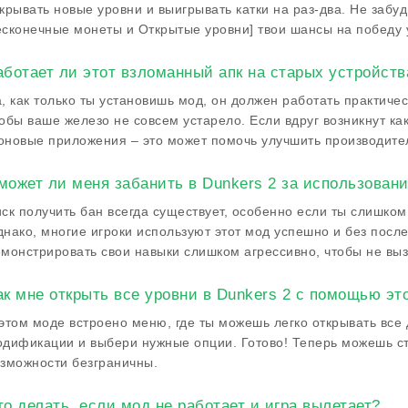
крывать новые уровни и выигрывать катки на раз-два. Не забуд
сконечные монеты и Открытые уровни] твои шансы на победу 
аботает ли этот взломанный апк на старых устройств
, как только ты установишь мод, он должен работать практичес
обы ваше железо не совсем устарело. Если вдруг возникнут ка
новые приложения – это может помочь улучшить производител
может ли меня забанить в Dunkers 2 за использован
ск получить бан всегда существует, особенно если ты слишко
нако, многие игроки используют этот мод успешно и без после
монстрировать свои навыки слишком агрессивно, чтобы не выз
ак мне открыть все уровни в Dunkers 2 с помощью эт
этом моде встроено меню, где ты можешь легко открывать все
дификации и выбери нужные опции. Готово! Теперь можешь с
зможности безграничны.
то делать, если мод не работает и игра вылетает?