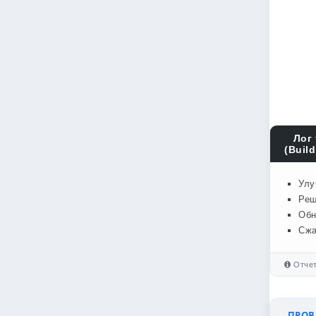
Лог 
(Build
Улу
Реш
Обн
Сжа
Отчет
ПРОВЕ