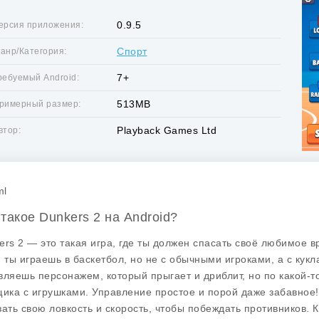
0.9.5
ерсия приложения:
Спорт
анр/Категория:
7+
ребуемый Android:
513MB
римерный размер:
Playback Games Ltd
втор:
ml
 такое Dunkers 2 на Android?
ers 2 — это такая игра, где ты должен спасать своё любимое
, ты играешь в баскетбол, но не с обычными игроками, а с кук
вляешь персонажем, который прыгает и дриблит, но по какой-то
щика с игрушками. Управление простое и порой даже забавное!
зать свою ловкость и скорость, чтобы побеждать противников. К