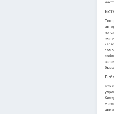
наст
Ест
Тепе
инте
на с
полу
каст
само
собл
взло
быва
Гей
Что 
упра
Кажд
може
аним