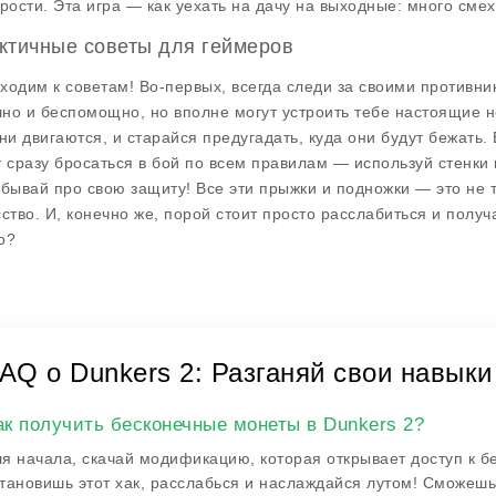
орости. Эта игра — как уехать на дачу на выходные: много сме
ктичные советы для геймеров
ходим к
советам
! Во-первых, всегда следи за своими противн
но и беспомощно, но вполне могут устроить тебе настоящие н
они двигаются, и старайся предугадать, куда они будут бежать. 
т сразу бросаться в бой по всем правилам — используй стенки 
абывай про свою защиту! Все эти прыжки и подножки — это не 
сство. И, конечно же, порой стоит просто расслабиться и получа
о?
AQ о Dunkers 2: Разганяй свои навык
ак получить бесконечные монеты в Dunkers 2?
я начала, скачай модификацию, которая открывает доступ к б
тановишь этот хак, расслабься и наслаждайся лутом! Сможешь