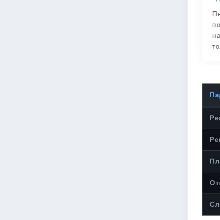
Пе
по
на
то
Па
Ре
Ре
Пл
От
Сл