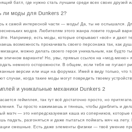
оящий батл, где нужно стать лучшим среди всех своих друзей и
ь ли моды для Dunkers 2?
рь к самой интересной части —
моды
! Да, ты не ослышался. Д
ресненьких модов. Любителям этого жанра ловите годный вар
айте. Например, есть моды, которые открывают «всё» и дают т
чаешь возможность прокачивать своего персонажа так, как душа
омизации, можно делать своего героя уникальным, как будто ты
м эпичном варианте! Но, увы, прямых ссылок на «мод-меню» я
юдать немного осторожности. В общем, если тебя не пугают рис
манные версии или ищи на форумах. Имей в виду только, что т
ют случаи, когда такие моды могут повредить твоему устройств
мплей и уникальные механики Dunkers 2
касается
геймплея
, так тут всё достаточно просто, но притягат
вления. Ты просто нажимаешь и тянешь, чтобы дриблить и делат
ый матч — это непредсказуемая каша из соперников, которые 
шь падать, разгоняться и даже пытаться поймать мяч на лету. 
ации смешные. Есть даже элементы физики — твоё умение прыг