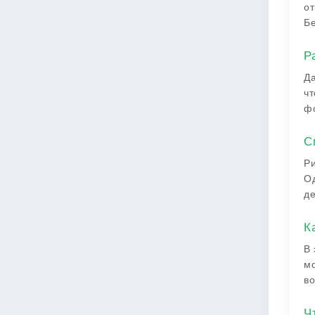
от
Бе
Р
Да
чт
фо
С
Ри
Од
де
К
В 
мо
во
Ч