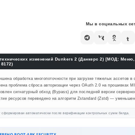
Мы в социальных сет
технических изменений Dunkers 2 (Данкерс 2) [МОД: Меню
 8172)
чшена обработка многопоточности при загрузке тяжелых ассетов в
ена проблема сброса авторизации через OAuth 2.0 на прошивках MI
овлен сигнатурный обход (Bypass) для последней версии серверног
тие ресурсов переведено на алгоритм Zstandard (Zstd) — уменьше
 сформирован автоматически после верификации контрольных сумм билда.
РЕНО ROOT-APK SECURITY