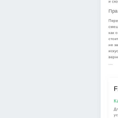
и ск
Пра
Пере
смеш
как 
стои
не з
иску
верн
```
F
К
Дл
ус