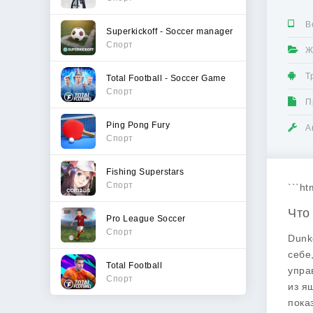
В
Superkickoff - Soccer manager
Спорт
Ж
Т
Total Football - Soccer Game
Спорт
П
Ping Pong Fury
А
Спорт
Fishing Superstars
Спорт
```ht
Что
Pro League Soccer
Спорт
Dunk
себе
Total Football
упра
Спорт
из я
пока