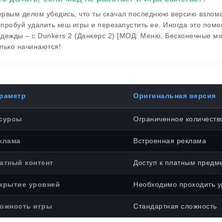
рвым делом убедись, что ты скачал последнюю версию взлома
пробуй удалить кеш игры и перезапустить ее. Иногда это помо
дежды – с Dunkers 2 (Данкерс 2) [МОД: Меню, Бесконечные м
лько начинаются!
раметр
Оригинальная версия
сурсы
Ограниченное количеств
клама
Встроенная реклама
атный контент
Доступ к платным предм
крытие уровней
Необходимо проходить у
ожность игры
Стандартная сложность