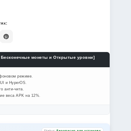
ях:
, Бесконечные монеты и Открытые уровни]
 фоновом режиме.
UI и HyperOS.
о анти-чита.
ние веса APK на 12%.
Status:
Безопасно для установк