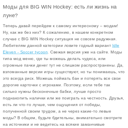
Моды для BIG WIN Hockey: есть ли жизнь на
луне?
Теперь давай перейдем к самому интересному – модам!
Ну, как же без них? К сожалению, в нашем конкретном
случае с BIG WIN Hockey ситуация не совсем радужная.
Любителям данной категории ловите годный вариант
Idle
Eleven - Soccer tycoon
. Свежая версия уже на сайте. Моды
типа мод меню, где ты можешь делать чудеса, или
огромные пачки денег тут не слишком распространены. Да,
взломанные версии игры существуют, но ты понимаешь, что
это всегда риск. Можешь поймать бан и потерять все свои
дорогие карточки с игроками. Поэтому, если тебе так
сильно нужны бесконечные бабки, лучше просто
поднакопить налички или же поиграть на честность. Друзья,
есть ли что-то лучше, чем ощущения от победы,
полученной своим трудом, а не через какие-то левые
моды? В общем, будьте бдительны, внимательно смотрите
на источники и не ведитесь на всякие заманчивые