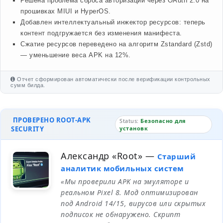
Решена проблема сброса авторизации через OAuth 2.0 на
прошивках MIUI и HyperOS.
Добавлен интеллектуальный инжектор ресурсов: теперь
контент подгружается без изменения манифеста.
Сжатие ресурсов переведено на алгоритм Zstandard (Zstd)
— уменьшение веса APK на 12%.
Отчет сформирован автоматически после верификации контрольных
сумм билда.
ПРОВЕРЕНО ROOT-APK
Status:
Безопасно для
SECURITY
установк
Александр «Root»
—
Старший
аналитик мобильных систем
«Мы проверили APK на эмуляторе и
реальном Pixel 8. Мод оптимизирован
под Android 14/15, вирусов или скрытых
подписок не обнаружено. Скрипт