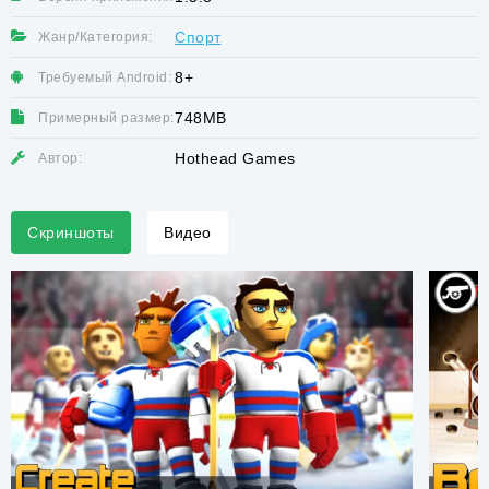
Спорт
Жанр/Категория:
8+
Требуемый Android:
748MB
Примерный размер:
Hothead Games
Автор:
Скриншоты
Видео