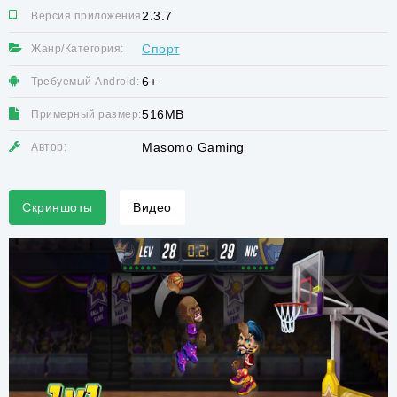
2.3.7
Версия приложения:
Спорт
Жанр/Категория:
6+
Требуемый Android:
516MB
Примерный размер:
Masomo Gaming
Автор:
Скриншоты
Видео