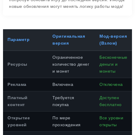
новые обновления могут менять логику работы мода!
Оригинальная
Мод-версия
Параметр
версия
(Взлом)
Ограниченное
Бесконечные
Ресурсы
количество денег
деньги и
и монет
монеты
Реклама
Включена
Отключена
Платный
Требуется
Доступен
контент
покупка
бесплатно
Открытие
По мере
Все уровни
уровней
прохождения
открыты