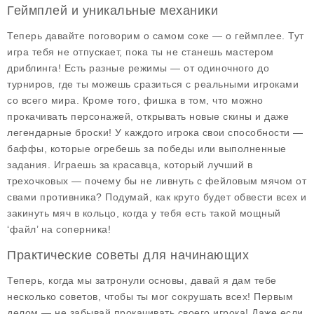
Геймплей и уникальные механики
Теперь давайте поговорим о самом соке — о
геймплее
. Тут
игра тебя не отпускает, пока ты не станешь мастером
дриблинга! Есть разные режимы — от одиночного до
турниров, где ты можешь сразиться с реальными игроками
со всего мира. Кроме того, фишка в том, что можно
прокачивать персонажей, открывать новые скины и даже
легендарные броски! У каждого игрока свои способности —
баффы, которые огребешь за победы или выполненные
задания. Играешь за красавца, который лучший в
трехочковых — почему бы не ливнуть с фейловым мячом от
свами противника? Подумай, как круто будет обвести всех и
закинуть мяч в кольцо, когда у тебя есть такой мощный
‘файл’ на соперника!
Практические советы для начинающих
Теперь, когда мы затронули основы, давай я дам тебе
несколько
советов
, чтобы ты мог сокрушать всех! Первым
делом — не забывай прокачивать своего игрока! Даже если