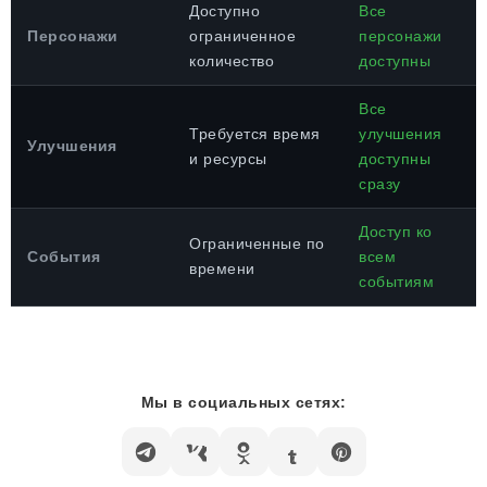
Доступно
Все
Персонажи
ограниченное
персонажи
количество
доступны
Все
Требуется время
улучшения
Улучшения
и ресурсы
доступны
сразу
Доступ ко
Ограниченные по
События
всем
времени
событиям
Мы в социальных сетях: