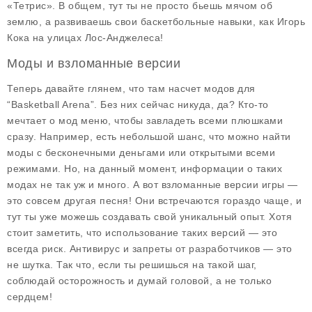
«Тетрис». В общем, тут ты не просто бьешь мячом об
землю, а развиваешь свои баскетбольные навыки, как Игорь
Кока на улицах Лос-Анджелеса!
Моды и взломанные версии
Теперь давайте глянем, что там насчет
модов
для
“Basketball Arena”. Без них сейчас никуда, да? Кто-то
мечтает о
мод меню
, чтобы завладеть всеми плюшками
сразу. Например, есть небольшой шанс, что можно найти
моды с бесконечными деньгами или открытыми всеми
режимами. Но, на данный момент, информации о таких
модах не так уж и много. А вот взломанные версии игры —
это совсем другая песня! Они встречаются гораздо чаще, и
тут ты уже можешь создавать свой уникальный опыт. Хотя
стоит заметить, что использование таких версий — это
всегда риск. Антивирус и запреты от разработчиков — это
не шутка. Так что, если ты решишься на такой шаг,
соблюдай осторожность и думай головой, а не только
сердцем!