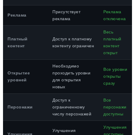
Присутствует
Реклама
Реклама
реклама
отключена
Весь
Платный
Доступ к платному
платный
контент
контенту ограничен
контент
открыт
Необходимо
Все уровни
Открытие
проходить уровни
открыты
уровней
для открытия
сразу
новых
Доступ к
Все
Персонажи
ограниченному
персонажи
числу персонажей
доступны
Улучшения
Улучшения
Улучшения
доступны