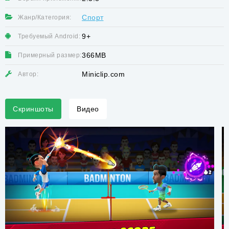
Спорт
Жанр/Категория:
9+
Требуемый Android:
366MB
Примерный размер:
Miniclip.com
Автор:
Скриншоты
Видео