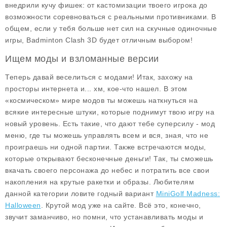
внедрили кучу фишек: от кастомизации твоего игрока до
возможности соревноваться с реальными противниками. В
общем, если у тебя больше нет сил на скучные одиночные
игры, Badminton Clash 3D будет отличным выбором!
Ищем моды и взломанные версии
Теперь давай веселиться с модами! Итак, захожу на
просторы интернета и... хм, кое-что нашел. В этом
«космическом» мире модов ты можешь наткнуться на
всякие интересные штуки, которые поднимут твою игру на
новый уровень. Есть такие, что дают тебе суперсилу - мод
меню, где ты можешь управлять всем и вся, зная, что не
проиграешь ни одной партии. Также встречаются моды,
которые открывают бесконечные деньги! Так, ты сможешь
вкачать своего персонажа до небес и потратить все свои
накопления на крутые ракетки и образы. Любителям
данной категории ловите годный вариант
MiniGolf Madness:
Halloween
. Крутой мод уже на сайте. Всё это, конечно,
звучит заманчиво, но помни, что устанавливать моды и