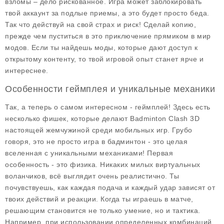
взломы – дело рискованное. Игра может заблокировать
твой аккаунт за подлые приемы, а это будет просто беда.
Так что действуй на свой страх и риск! Сделай копию,
прежде чем пуститься в это приключение прямиком в мир
модов. Если ты найдешь моды, которые дают доступ к
открытому контенту, то твой игровой опыт станет ярче и
интереснее.
Особенности геймплея и уникальные механики
Так, а теперь о самом интересном - геймплей! Здесь есть
несколько фишек, которые делают Badminton Clash 3D
настоящей жемчужиной среди мобильных игр. Грубо
говоря, это не просто игра в бадминтон - это целая
вселенная с уникальными механиками! Первая
особенность - это физика. Никаких милых виртуальных
воланчиков, всё выглядит очень реалистично. Ты
почувствуешь, как каждая подача и каждый удар зависят от
твоих действий и реакции. Когда ты играешь в матче,
решающим становится не только умение, но и тактика.
Например, при использовании определенных комбинаций