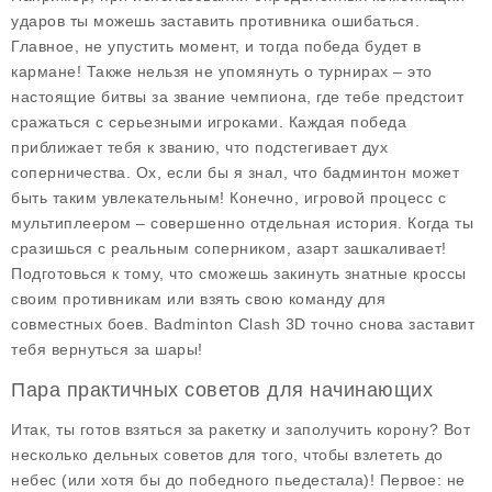
ударов ты можешь заставить противника ошибаться.
Главное, не упустить момент, и тогда победа будет в
кармане! Также нельзя не упомянуть о турнирах – это
настоящие битвы за звание чемпиона, где тебе предстоит
сражаться с серьезными игроками. Каждая победа
приближает тебя к званию, что подстегивает дух
соперничества. Ох, если бы я знал, что бадминтон может
быть таким увлекательным! Конечно, игровой процесс с
мультиплеером – совершенно отдельная история. Когда ты
сразишься с реальным соперником, азарт зашкаливает!
Подготовься к тому, что сможешь закинуть знатные кроссы
своим противникам или взять свою команду для
совместных боев. Badminton Clash 3D точно снова заставит
тебя вернуться за шары!
Пара практичных советов для начинающих
Итак, ты готов взяться за ракетку и заполучить корону? Вот
несколько дельных советов для того, чтобы взлететь до
небес (или хотя бы до победного пьедестала)! Первое: не