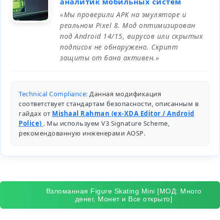
аналитик мобильных систем
«Мы проверили APK на эмуляторе и
реальном Pixel 8. Мод оптимизирован
под Android 14/15, вирусов или скрытых
подписок не обнаружено. Скрипт
защиты от бана активен.»
Technical Compliance:
Данная модификация
соответствует стандартам безопасности, описанным в
гайдах от
Mishaal Rahman (ex-XDA Editor / Android
Police)
. Мы используем V3 Signature Scheme,
рекомендованную инженерами
AOSP
.
Взломанная Figure Skating Mini [МОД: Много
денег, Монет и Все открыто]