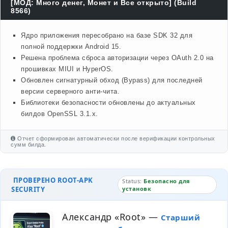
[МОД: Много денег, Монет и Все открыто] (Build
8566)
Ядро приложения пересобрано на базе SDK 32 для
полной поддержки Android 15.
Решена проблема сброса авторизации через OAuth 2.0 на
прошивках MIUI и HyperOS.
Обновлен сигнатурный обход (Bypass) для последней
версии серверного анти-чита.
Библиотеки безопасности обновлены до актуальных
билдов OpenSSL 3.1.x.
Отчет сформирован автоматически после верификации контрольных
сумм билда.
ПРОВЕРЕНО ROOT-APK
Status:
Безопасно для
SECURITY
установк
Александр «Root»
—
Старший