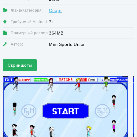
Спорт
Жанр/Категория:
7+
Требуемый Android:
364MB
Примерный размер:
Mini Sports Union
Автор:
Скриншоты