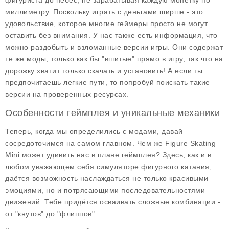
фигуриста до небес, не зарабатывая каждую монетку по
миллиметру. Поскольку играть с деньгами ширше - это
удовольствие, которое многие геймеры просто не могут
оставить без внимания. У нас также есть информация, что
можно раздобыть и взломанные версии игры. Они содержат
те же моды, только как бы "вшитые" прямо в игру, так что на
дорожку хватит только скачать и установить! А если ты
предпочитаешь легкие пути, то попробуй поискать такие
версии на проверенных ресурсах.
Особенности геймплея и уникальные механики
Теперь, когда мы определились с модами, давай
сосредоточимся на самом главном. Чем же
Figure Skating
Mini
может удивить нас в плане геймплея? Здесь, как и в
любом уважающем себя симуляторе фигурного катания,
даётся возможность наслаждаться не только красивыми
эмоциями, но и потрясающими последовательностями
движений. Тебе придётся осваивать сложные комбинации -
от "кнутов" до "флиппов".