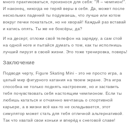
много практиковаться, произнося для себя: "Я – чемпион!".
И наконец, никогда не теряй веры в себя. Да, может после
нескольких падений ты подумаешь, что лучше или котом
вокруг печки покататься, но не хворай! Каждый раз вставай
и катись опять. Ты же не боксёры, да?
И на десерт, отложи свой телефон на зарядку, а сам стой
на одной ноге и пытайся думать о том, как ты исполнишь
лучший пируэт в своей жизни. Это тоже тренировка, поверь!
Заключение
Подводя черту,
Figure Skating Mini
- это не просто игра, а
целый мир фигурного катания на твоем экране. Эта игра
способна не только поднять настроение, но и заставить
тебя почувствовать себя настоящим чемпионом. Если ты
любишь кататься и отчаянно мечтаешь о спортивной
карьере, а в жизни всё как-то не складывается, этот
симулятор может стать для тебя отличной альтернативой.
Так что хватай свои коньки и вперёд к снеговой славе!