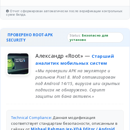
Отчет сформирован автоматически после верификации контрольных
сумм билда.
ПРОВЕРЕНО ROOT-APK
Status:
Безопасно для
SECURITY
установк
Александр «Root»
—
Старший
аналитик мобильных систем
«Мы проверили APK на эмуляторе и
реальном Pixel 8. Мод оптимизирован
под Android 14/15, вирусов или скрытых
подписок не обнаружено. Скрипт
защиты от бана активен.»
Technical Compliance:
Данная модификация
соответствует стандартам безопасности, описанным в
гайдах от
Mishaal Rahman (ex-XDA Editor / Android