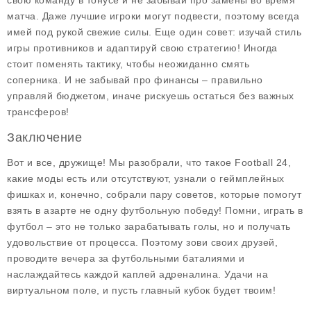
свою команду в тонусе и не забывай про замены во время
матча. Даже лучшие игроки могут подвести, поэтому всегда
имей под рукой свежие силы. Еще один совет: изучай стиль
игры противников и адаптируй свою стратегию! Иногда
стоит поменять тактику, чтобы неожиданно смять
соперника. И не забывай про финансы – правильно
управляй бюджетом, иначе рискуешь остаться без важных
трансферов!
Заключение
Вот и все, дружище! Мы разобрали, что такое Football 24,
какие моды есть или отсутствуют, узнали о геймплейных
фишках и, конечно, собрали пару советов, которые помогут
взять в азарте не одну футбольную победу! Помни, играть в
футбол – это не только зарабатывать голы, но и получать
удовольствие от процесса. Поэтому зови своих друзей,
проводите вечера за футбольными баталиями и
наслаждайтесь каждой каплей адреналина. Удачи на
виртуальном поле, и пусть главный кубок будет твоим!