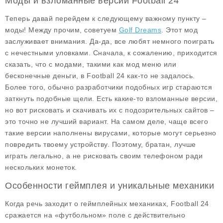
Моды и взломанные версии Football 24
Теперь давай перейдем к следующему важному пункту –
моды
! Между прочим, советуем
Golf Dreams
. Этот мод
заслуживает внимания. Да-да, все любят немного поиграть
с нечестными уловками. Сначала, к сожалению, приходится
сказать, что с модами, такими как
мод меню
или
бесконечные деньги
, в Football 24 как-то не задалось.
Более того, обычно разработчики подобных игр стараются
заткнуть подобные щели. Есть какие-то взломанные версии,
но вот рисковать и скачивать их с подозрительных сайтов –
это точно не лучший вариант. На самом деле, чаще всего
такие версии наполнены вирусами, которые могут серьезно
повредить твоему устройству. Поэтому, братан, лучше
играть легально, а не рисковать своим телефоном ради
нескольких монеток.
Особенности геймплея и уникальные механики
Когда речь заходит о
геймплейных механиках
, Football 24
сражается на «футбольном» поле с действительно