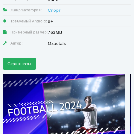
Спорт
Жанр/Категория:
9+
Требуемый Android:
763MB
Примерный размер:
Ozaetals
Автор:
Скриншоты