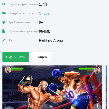
1.7.3
Версия приложения:
Спорт
Жанр/Категория:
8+
Требуемый Android:
654MB
Примерный размер:
Fighting Arena
Автор:
Скриншоты
Видео