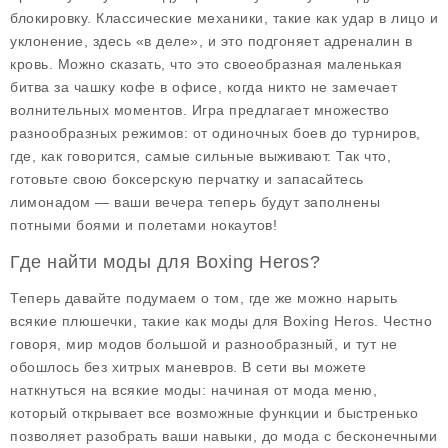
блокировку. Классические механики, такие как удар в лицо и
уклонение, здесь «в деле», и это подгоняет адреналин в
кровь. Можно сказать, что это своеобразная маленькая
битва за чашку кофе в офисе, когда никто не замечает
волнительных моментов. Игра предлагает множество
разнообразных режимов: от одиночных боев до турниров,
где, как говорится, самые сильные выживают. Так что,
готовьте свою боксерскую перчатку и запасайтесь
лимонадом — ваши вечера теперь будут заполнены
потными боями и полетами нокаутов!
Где найти моды для Boxing Heros?
Теперь давайте подумаем о том, где же можно нарыть
всякие плюшечки, такие как
моды для Boxing Heros
. Честно
говоря, мир модов большой и разнообразный, и тут не
обошлось без хитрых маневров. В сети вы можете
наткнуться на всякие моды: начиная от
мода меню
,
который открывает все возможные функции и быстренько
позволяет разобрать ваши навыки, до
мода с бесконечными