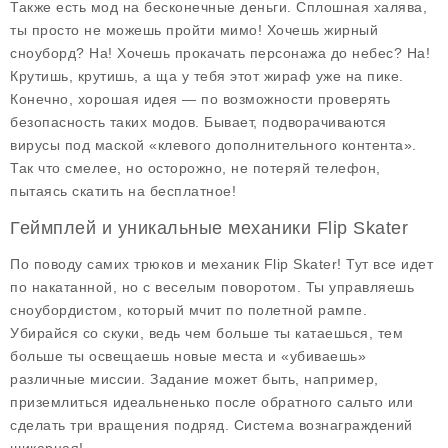
Также есть
мод на бесконечные деньги
. Сплошная халява,
ты просто не можешь пройти мимо! Хочешь жирный
сноуборд? На! Хочешь прокачать персонажа до небес? На!
Крутишь, крутишь, а ща у тебя этот жираф уже на пике.
Конечно, хорошая идея — по возможности проверять
безопасность таких модов. Бывает, подворачиваются
вирусы под маской «клевого дополнительного контента».
Так что смелее, но осторожно, не потеряй телефон,
пытаясь скатить на бесплатное!
Геймплей и уникальные механики Flip Skater
По поводу самих трюков и механик Flip Skater! Тут все идет
по накатанной, но с веселым поворотом. Ты управляешь
сноубордистом, который мчит по полетной рампе.
Убирайся со скуки, ведь чем больше ты катаешься, тем
больше ты освещаешь новые места и «убиваешь»
различные миссии. Задание может быть, например,
приземлиться идеальненько после обратного сальто или
сделать три вращения подряд. Система вознаграждений