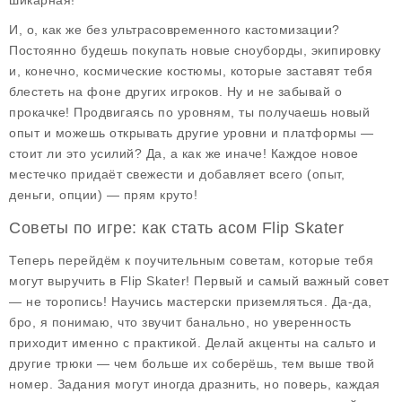
шикарная!
И, о, как же без ультрасовременного кастомизации?
Постоянно будешь покупать новые сноуборды, экипировку
и, конечно, космические костюмы, которые заставят тебя
блестеть на фоне других игроков. Ну и не забывай о
прокачке! Продвигаясь по уровням, ты получаешь новый
опыт и можешь открывать другие уровни и платформы —
стоит ли это усилий? Да, а как же иначе! Каждое новое
местечко придаёт свежести и добавляет всего (опыт,
деньги, опции) — прям круто!
Советы по игре: как стать асом Flip Skater
Теперь перейдём к поучительным советам, которые тебя
могут выручить в Flip Skater! Первый и самый важный совет
— не торопись! Научись мастерски приземляться. Да-да,
бро, я понимаю, что звучит банально, но уверенность
приходит именно с практикой. Делай акценты на сальто и
другие трюки — чем больше их соберёшь, тем выше твой
номер. Задания могут иногда дразнить, но поверь, каждая