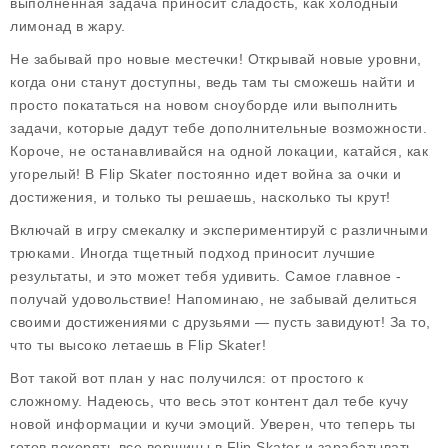
выполненная задача приносит сладость, как холодный
лимонад в жару.
Не забывай про новые местечки! Открывай новые уровни,
когда они станут доступны, ведь там ты сможешь найти и
просто покататься на новом сноуборде или выполнить
задачи, которые дадут тебе дополнительные возможности.
Короче, не останавливайся на одной локации, катайся, как
угорелый! В Flip Skater постоянно идет война за очки и
достижения, и только ты решаешь, насколькo ты крут!
Включай в игру смекалку и экспериментируй с различными
трюками. Иногда тщетный подход приносит лучшие
результаты, и это может тебя удивить. Самое главное -
получай удовольствие! Напоминаю, не забывай делиться
своими достижениями с друзьями — пусть завидуют! За то,
что ты высоко летаешь в Flip Skater!
Вот такой вот план у нас получился: от простого к
сложному. Надеюсь, что весь этот контент дал тебе кучу
новой информации и кучи эмоций. Уверен, что теперь ты
готов покорять все вершины в Flip Skater и зарабатывать