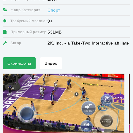
Спорт
Жанр/Категория:
9+
Требуемый Android:
531MB
Примерный размер:
2K, Inc. - a Take-Two Interactive affiliate
Автор:
Скриншоты
Видео