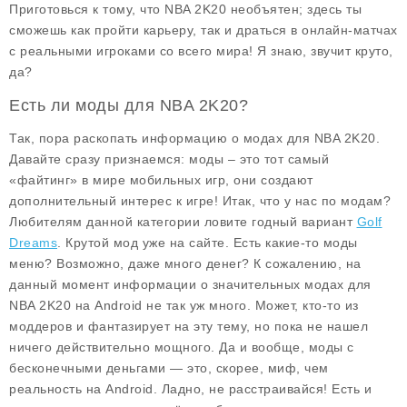
Приготовься к тому, что NBA 2K20 необъятен; здесь ты
сможешь как пройти карьеру, так и драться в онлайн-матчах
с реальными игроками со всего мира! Я знаю, звучит круто,
да?
Есть ли моды для NBA 2K20?
Так, пора раскопать информацию о модах для NBA 2K20.
Давайте сразу признаемся: моды – это тот самый
«файтинг» в мире мобильных игр, они создают
дополнительный интерес к игре! Итак, что у нас по модам?
Любителям данной категории ловите годный вариант
Golf
Dreams
. Крутой мод уже на сайте. Есть какие-то моды
меню? Возможно, даже много денег? К сожалению, на
данный момент информации о значительных модах для
NBA 2K20 на Android не так уж много. Может, кто-то из
моддеров и фантазирует на эту тему, но пока не нашел
ничего действительно мощного. Да и вообще, моды с
бесконечными деньгами — это, скорее, миф, чем
реальность на Android. Ладно, не расстраивайся! Есть и