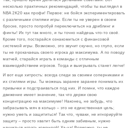
несколько практичных рекомендаций, чтобы ты выглядел в
NBA 2K20 как профи! Первое: не бойся экспериментировать
с различными стилями игры. Если ты не уверен в своем
броске, просто попробуй переключиться на дриблинг и
финты! Их тут так много, и ты точно найдешь что-то своё.
Кроме того, постарайся ознакомиться с финансовой
системой игры. Возможно, это звучит скучно, но глупо, если
ты не прокачаешь своего игрока до максимума. А по поводу
матчей, старайся играть в команды с отличным
взаимодействием игроков. Тогда и выигрывать станет легче!
И вот еще хитрость: всегда следи за своими соперниками и
их стилями игры. Ты можешь заранее заранее понимать их
привычки и подстраиваться под них. И помни, что каждое
движение имеет значение, так что держи свою
концентрацию на максимуме! Наконец, не забудь, что
забрасывать мяч в кольцо – это не единственная цель;
нужно уметь и защититься! Так что, чуваки, не игнорируйте
защиту – просто хватит быть одним забивным, нужно
научиться играть командой! Ха-ха! Возможно, ты не