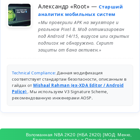
Александр «Root»
—
Старший
аналитик мобильных систем
«Мы проверили APK на эмуляторе и
реальном Pixel 8. Мод оптимизирован
под Android 14/15, вирусов или скрытых
подписок не обнаружено. Скрипт
защиты от бана активен.»
Technical Compliance:
Данная модификация
соответствует стандартам безопасности, описанным в
гайдах от
Mishaal Rahman (ex-XDA Editor / Android
Police)
. Мы используем V3 Signature Scheme,
рекомендованную инженерами
AOSP
.
Взломанная NBA 2K20 (НБА 2К20) [МОД: Меню,
Бесконечные монеты и Открытые уровни]