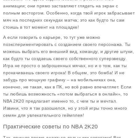
анимации; они прямо заставляют глядеть на экран с
полным восторгом. Особенно, когда твой игрок забрасывает
мяч на последних секундах матча; это как будто ты сам
стоишь в тот момент на площадке!
А если говорить о карьере, то тут уже можно
поэкспериментировать с созданием своего персонажа. Ты
можешь выбрать его внешний вид, команду, и другие штуки,
как будто ты создаешь своего собственного суперзвезду.
Игра не просто о заброшенных мячах, но и о том, как ты
прокачиваешь своего игрока! В общем, это бомба! И не
забудь про мощную графику – на мобильниках она,
конечно, не такая, как в ПК, но всё равно впечатляет. Если
ты любишь возможность «потом выбраться в онлайн», то
NBA 2K20 предлагает именно то, с чем ты и мечтал.
Извини, что я так разошелся, но у этой игры точно много
семян для увлекательного геймплея!
Практические советы по NBA 2K20
Так, пришло время делиться дельными советами! Вот