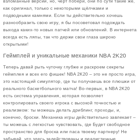
взломанные версии, но, чёрт побери, они по сути такие же,
как оригинал, только с некоторыми щёлчками и
подводными камнями. Если ты действительно хочешь
разнообразить свою игру, я бы посоветовал подождать
выхода каких-то новых патчей или обновлений. В интернета
всегда есть ляпы, так что держи свои глаза широко
открытыми!
Геймплей и уникальные механики NBA 2K20
Теперь давай рыть чуточку глубже и раскроем секреты
геймплея и всех его фишек! NBA 2K20 – это не просто игра,
это настоящий симулятор, где ты получаешь все плюшки от
реального баскетбольного матча! Во-первых, в NBA 2K20
есть система управления, которая позволяет
контролировать своего игрока с высокой точностью и
реализмом: ты можешь делать дриблинг, проходы, и,
конечно, броски. Механика игры действительно завлекает –
ты можешь с легкостью чувствовать, где Будет свободное
пространство для броска или паса твоему партнеру! Не
забывай, что здесь задействованы и реалистичные