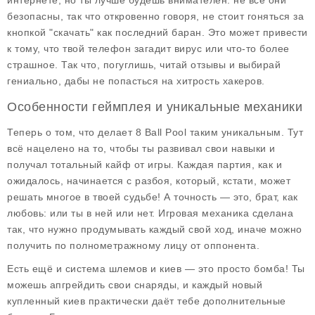
интернете, но ты лучше будешь внимателен: не все они
безопасны, так что откровенно говоря, не стоит гоняться за
кнопкой "скачать" как последний баран. Это может привести
к тому, что твой телефон загадит вирус или что-то более
страшное. Так что, погуглишь, читай отзывы и выбирай
гениально, дабы не попасться на хитрость хакеров.
Особенности геймплея и уникальные механики
Теперь о том, что делает
8 Ball Pool
таким уникальным. Тут
всё нацелено на то, чтобы ты развивал свои навыки и
получал тотальный кайф от игры. Каждая партия, как и
ожидалось, начинается с разбоя, который, кстати, может
решать многое в твоей судьбе! А точность — это, брат, как
любовь: или ты в ней или нет. Игровая механика сделана
так, что нужно продумывать каждый свой ход, иначе можно
получить по полнометражному лицу от оппонента.
Есть ещё и система шлемов и киев — это просто бомба! Ты
можешь апгрейдить свои снаряды, и каждый новый
купленный киев практически даёт тебе дополнительные