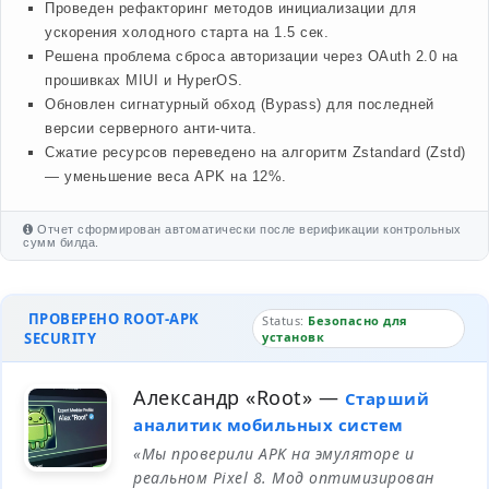
Проведен рефакторинг методов инициализации для
ускорения холодного старта на 1.5 сек.
Решена проблема сброса авторизации через OAuth 2.0 на
прошивках MIUI и HyperOS.
Обновлен сигнатурный обход (Bypass) для последней
версии серверного анти-чита.
Сжатие ресурсов переведено на алгоритм Zstandard (Zstd)
— уменьшение веса APK на 12%.
Отчет сформирован автоматически после верификации контрольных
сумм билда.
ПРОВЕРЕНО ROOT-APK
Status:
Безопасно для
SECURITY
установк
Александр «Root»
—
Старший
аналитик мобильных систем
«Мы проверили APK на эмуляторе и
реальном Pixel 8. Мод оптимизирован