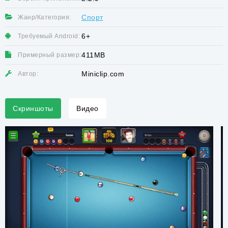
Спорт
Жанр/Категория:
6+
Требуемый Android:
411MB
Примерный размер:
Miniclip.com
Автор:
Скриншоты
Видео