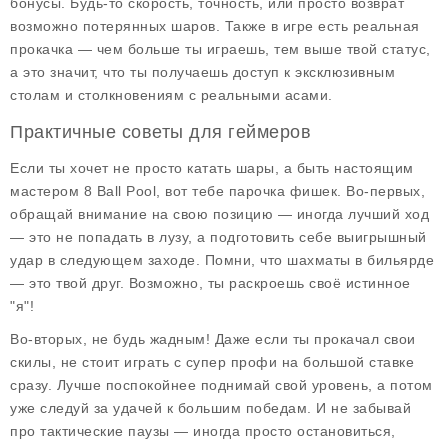
бонусы. Будь-то скорость, точность, или просто возврат
возможно потерянных шаров. Также в игре есть реальная
прокачка — чем больше ты играешь, тем выше твой статус,
а это значит, что ты получаешь доступ к эксклюзивным
столам и столкновениям с реальными асами.
Практичные советы для геймеров
Если ты хочет не просто катать шары, а быть настоящим
мастером
8 Ball Pool
, вот тебе парочка фишек. Во-первых,
обращай внимание на свою позицию — иногда лучший ход
— это не попадать в лузу, а подготовить себе выигрышный
удар в следующем заходе. Помни, что шахматы в бильярде
— это твой друг. Возможно, ты раскроешь своё истинное
"я"!
Во-вторых, не будь жадным! Даже если ты прокачал свои
скилы, не стоит играть с супер профи на большой ставке
сразу. Лучше поспокойнее поднимай свой уровень, а потом
уже следуй за удачей к большим победам. И не забывай
про тактические паузы — иногда просто остановиться,