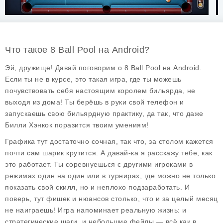
Что такое 8 Ball Pool на Android?
Эй, дружище! Давай поговорим о
8 Ball Pool
на Android.
Если ты не в курсе, это такая игра, где ты можешь
почувствовать себя настоящим королем бильярда, не
выходя из дома! Ты берёшь в руки свой телефон и
запускаешь свою бильярдную практику, да так, что даже
Билли Хэнкок поразится твоим умениям!
Графика тут достаточно сочная, так что, за столом кажется
почти сам шарик крутится. А давай-ка я расскажу тебе, как
это работает. Ты соревнуешься с другими игроками в
режимах один на один или в турнирах, где можно не только
показать свой скилл, но и неплохо подзаработать. И
поверь, тут фишек и нюансов столько, что и за целый месяц
не наиграешь! Игра напоминает реальную жизнь: и
стратегические шаги, и небольшие фейлы — всё как в