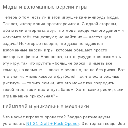
Моды и взломанные версии игры
Теперь о том, есть ли в этой игрушке какие-нибудь
моды
.
Так вот, информация противоречивая. С одной стороны,
обитатели интернета орут, что моды вроде «много денег» и
«открыто всё» существуют, но найти их — настоящая
задача! Некоторые говорят, что даже попадаются
взломанные версии игры, которые обещают просто
шикарные фишки. Наверняка, кто-то умудряется взломать
эту игру, так что крутить «большие бабки» и иметь все
команды в кармане — вполне реально, но не без риска. Вот
что значит, жизнь хакера в футболе! Так что если решишь
рискнуть — только помни, что это может как повредить
твоей игре, так и настигнуть баном. Хотя, какие риски, если
игра внешне прикольная?»
Геймплей и уникальные механики
Что насчёт игрового процесса? Заодно рекомендуем
установить
NT 21 Draft + Pack Opener
. Это годная вещь.
Jeu