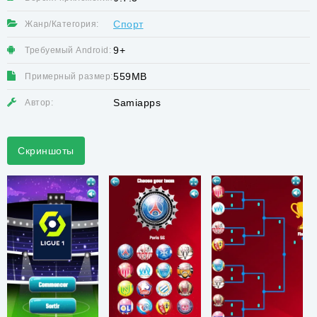
Спорт
Жанр/Категория:
9+
Требуемый Android:
559MB
Примерный размер:
Samiapps
Автор:
Скриншоты