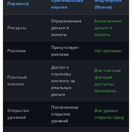
Оригинальная
Мод-версия
Параметр
версия
(Взлом)
Ограниченные
Бесконечные
Ресурсы
деньги и
деньги и
монеты
монеты
Присутствует
Реклама
Нет рекламы
реклама
Доступ к
Все платные
платному
Платный
функции
контенту за
контент
доступны
реальные
бесплатно
деньги
Постепенное
Открытие
Все уровни
открытие
уровней
открыты сразу
уровней