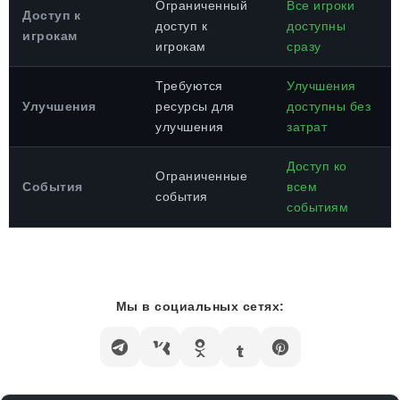
Ограниченный
Все игроки
Доступ к
доступ к
доступны
игрокам
игрокам
сразу
Требуются
Улучшения
Улучшения
ресурсы для
доступны без
улучшения
затрат
Доступ ко
Ограниченные
События
всем
события
событиям
Мы в социальных сетях: