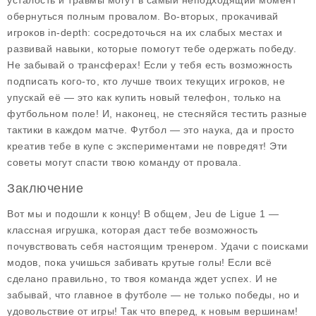
усталость и травмы могут в самый неподходящий момент
обернуться полным провалом. Во-вторых, прокачивай
игроков in-depth: сосредоточься на их слабых местах и
развивай навыки, которые помогут тебе одержать победу.
Не забывай о трансферах! Если у тебя есть возможность
подписать кого-то, кто лучше твоих текущих игроков, не
упускай её — это как купить новый телефон, только на
футбольном поле! И, наконец, не стесняйся тестить разные
тактики в каждом матче. Футбол — это наука, да и просто
креатив тебе в купе с экспериментами не повредят! Эти
советы могут спасти твою команду от провала.
Заключение
Вот мы и подошли к концу! В общем,
Jeu de Ligue 1
—
классная игрушка, которая даст тебе возможность
почувствовать себя настоящим тренером. Удачи с поисками
модов, пока учишься забивать крутые голы! Если всё
сделано правильно, то твоя команда ждет успех. И не
забывай, что главное в футболе — не только победы, но и
удовольствие от игры! Так что вперед, к новым вершинам!