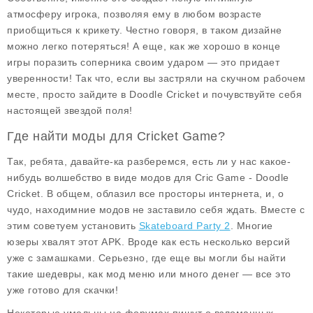
атмосферу игрока, позволяя ему в любом возрасте
приобщиться к крикету. Честно говоря, в таком дизайне
можно легко потеряться! А еще, как же хорошо в конце
игры поразить соперника своим ударом — это придает
уверенности! Так что, если вы застряли на скучном рабочем
месте, просто зайдите в Doodle Cricket и почувствуйте себя
настоящей звездой поля!
Где найти моды для Cricket Game?
Так, ребята, давайте-ка разберемся, есть ли у нас какое-
нибудь волшебство в виде модов для
Cric Game - Doodle
Cricket
. В общем, облазил все просторы интернета, и, о
чудо, находимние модов не заставило себя ждать. Вместе с
этим советуем установить
Skateboard Party 2
. Многие
юзеры хвалят этот APK. Вроде как есть несколько версий
уже с замашками. Серьезно, где еще вы могли бы найти
такие шедевры, как
мод меню
или
много денег
— все это
уже готово для скачки!