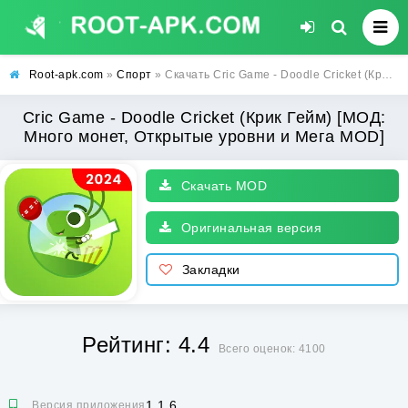
Root-apk.com
»
Спорт
» Скачать Cric Game - Doodle Cricket (Крик Гейм) [МОД: Много монет, Открытые уровни и Мега MOD] | Взлом Cric Game - Doodle Cricket на Андроид
Cric Game - Doodle Cricket (Крик Гейм) [МОД:
Много монет, Открытые уровни и Мега MOD]
Скачать MOD
Оригинальная версия
Закладки
Рейтинг: 4.4
Всего оценок: 4100
1.1.6
Версия приложения: