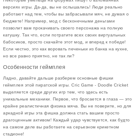
Некоторые умельцы на форумах пишут о взломанных
версиях игры. Да-да, вы не ослышались! Люди реально
работают над тем, чтобы вы забрасывали мяч, не думая о
бюджете! Например, мод с
бесконечными деньгами
позволит вам прокачивать своего персонажа на полную
катушку. Так что, если потратите всех своих виртуальных
бабосиков, просто скачайте этот мод, и вперед к победе!
Если честно, это как воровать печеньки из банка на кухне,
но все равно приятно, не так ли?
Особенности геймплея
Ладно, давайте дальше разберем основные фишки
геймплея этой пиратской игры.
Cric Game - Doodle Cricket
выделяется среди других игр тем, что здесь есть
уникальные механики. Первое, что бросается в глаза — это
крайне реалистичная физика мяча. Вы не поверите, но для
аркадной игры эта фишка должна стать вашим просто
драгоценным активом! Каждый удар чувствуется, как будто
на самом деле вы работаете на серьезном крикетном
стадионе!