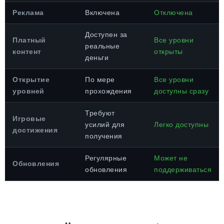
Реклама
Включена
Отключена
Доступен за
Платный
Все уровни
реальные
контент
открыты
деньги
Открытие
По мере
Все уровни
уровней
прохождения
доступны сразу
Требуют
Игровые
усилий для
Легко доступны
достижения
получения
Регулярные
Может не
Обновления
обновления
поддерживаться