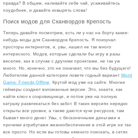
правда? В общем, наливайте себе чай, усаживайтесь
поудобнее, и давайте ковырять слова!
Поиск модов для Сканвордов Крепость
Теперь давайте посмотрим, есть ли у нас на борту какие-
нибудь
моды для Сканвордов Крепость
. Я поизучал
просторы интернетов, и, увы, нашел не так много
интересного. Модов, которые сделали бы игру в разы
веселее, как в случае с другими проектами, не так уж
много. Но, конечно, это не означает, что мы без будущего!
Любителям данной категории ловите годный вариант
Word
Game: Friends Offline
. Крутой мод уже на сайте. Многие
геймеры создают взломанные версии. Это, знаете, как
найти ключ к сокровищнице, и потом уже на полную
катушку развлекаться без забот. В таких версиях нередко
открыты все уровни, а также даются кучи ресурсов, там
бывает много денег. Увы, с бесконечными деньгами и
прочими атрибутами жизнеобеспечения в этой игре не так
все просто. Но если вы готовы немного поискать, в сетях