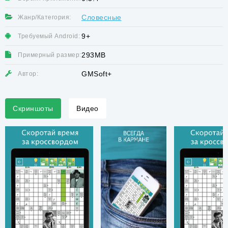
Словесные
Жанр/Категория:
9+
Требуемый Android:
293MB
Примерный размер:
GMSoft+
Автор:
Скриншоты
Видео