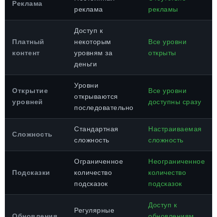
Реклама
реклама
рекламы
Доступ к
Платный
некоторым
Все уровни
контент
уровням за
открыты
деньги
Уровни
Открытие
Все уровни
открываются
уровней
доступны сразу
последовательно
Стандартная
Настраиваемая
Сложность
сложность
сложность
Ограниченное
Неограниченное
Подсказки
количество
количество
подсказок
подсказок
Доступ к
Регулярные
Обновления
обновлениям