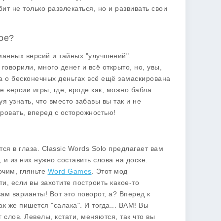
ит не только развлекаться, но и развивать свои
ное?
оманных версий и тайных "улучшений".
е говорили, много денег и всё открыто, но, увы,
та о бесконечных деньгах всё ещё замаскирована
е версии
игры, где, вроде как, можно бабла
я узнать, что вместо забавы вы так и не
ировать, вперед с осторожностью!
ся в глаза.
Classic Words Solo
предлагает вам
 и из них нужно составить слова на доске.
очим, гляньте
Word Games
. Этот мод
и, если вы захотите построить какое-то
вам варианты! Вот это поворот, а? Вперед к
к же пишется "салака". И тогда... BAM! Вы
г слов. Левелы, кстати, меняются, так что вы