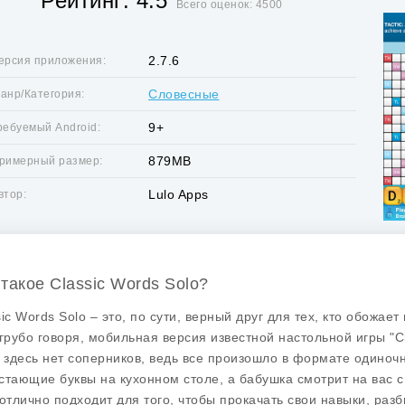
Рейтинг: 4.5
Всего оценок: 4500
2.7.6
ерсия приложения:
Словесные
анр/Категория:
9+
ребуемый Android:
879MB
римерный размер:
Lulo Apps
втор:
 такое Classic Words Solo?
sic Words Solo – это, по сути, верный друг для тех, кто обожа
 грубо говоря, мобильная версия известной настольной игры "Ск
с здесь нет соперников, ведь все произошло в формате одиноч
стающие буквы на кухонном столе, а бабушка смотрит на вас с
отлично подходит для того, чтобы прокачать свои навыки, раз