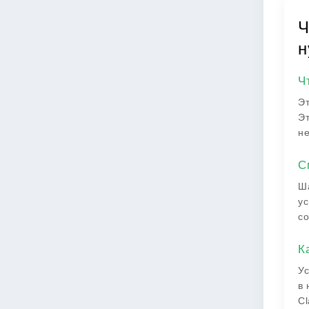
Ч
н
Ч
Эт
Эт
не
С
Ша
ус
со
К
Ус
в 
Cl