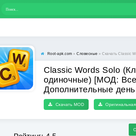
Root-apk.com
»
Словесные
» Скачать Classic Words Solo (Классичес
Classic Words Solo (К
одиночные) [МОД: Все
Дополнительные день
Скачать MOD
Оригинальная
С