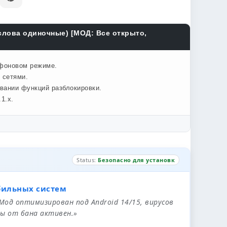
 слова одиночные) [МОД: Все открыто,
 фоновом режиме.
 сетями.
овании функций разблокировки.
1.x.
Status:
Безопасно для установк
бильных систем
 Мод оптимизирован под Android 14/15, вирусов
ы от бана активен.»