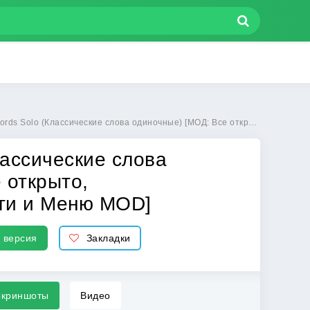
кие слова одиночные) [МОД: Все открыто, Дополнительные деньги и Меню MOD] | Взлом Classic Words Solo на Андроид
лассические слова
 открыто,
ги и Меню MOD]
 версия
Закладки
криншоты
Видео