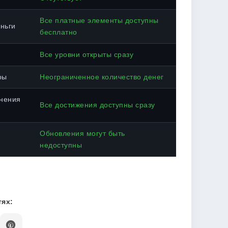
Все платные элементы доступны
ньги
бесплатно
Все уровни открыты сразу
ры
Неограниченное количество денег
нения
Все достижения доступны сразу
Обновления могут быть
недоступны
ях: