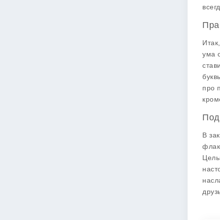
всег
Пра
Итак
ума 
став
букв
про 
кром
Под
В за
флак
Целы
наст
насл
друз