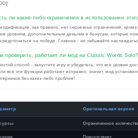
OD]!
сть ли какие-либо ограничения в использовании этог
модификации, как правило, нет серьезных ограничений, кроме
ем уровням, дополнительным деньгам и бонусам, которые поз
средоточиться на победе. Главное - не забывайте наслаждать
ак проверить, работает ли мод на Classic Words Solo
остой способ - запустите игру и убедитесь, что все уровни до
ли все эти функции работают исправно, значит, мод установи
перников без каких-либо проблем!
раметр
Оригинальная версия
сурсы
Ограниченное количеств
клама
Присутствует