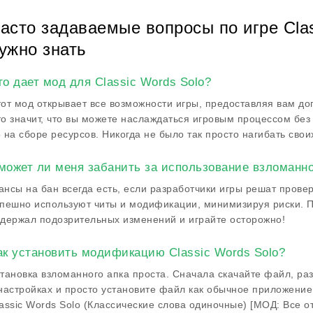
асто задаваемые вопросы по игре Class
ужно знать
то дает мод для Classic Words Solo?
от мод открывает все возможности игры, предоставляя вам д
о значит, что вы можете наслаждаться игровым процессом без
 на сборе ресурсов. Никогда не было так просто нагибать свои
может ли меня забанить за использование взломанно
нсы на бан всегда есть, если разработчики игры решат провер
пешно используют читы и модификации, минимизируя риски. Пр
держал подозрительных изменений и играйте осторожно!
ак установить модификацию Classic Words Solo?
тановка взломанного апка проста. Сначала скачайте файл, ра
настройках и просто установите файл как обычное приложение
assic Words Solo (Классические слова одиночные) [МОД: Все 