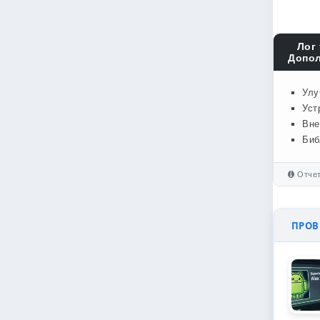
Лог 
Допол
Улу
Уст
Вне
Биб
Отчет
ПРОВЕ