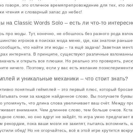
но говоря, это отличное времяпрепровождение для тех, кто люб
ки чтения и словарный запас до небес!
ы на Classic Words Solo – есть ли что-то интерес
рь про моды. Тут, конечно, не обошлось без разного рода взл
шинство игроков в поисках
мода меню
, где, как знатоки раньш
 сообщить, что найти эти моды – та ещё задача! Заветная меч
драх интернета. В принципе, существуют различные
взломанны
акачать и открыть все плюшки. Но реально это проверять, риску
чите ничего. Поэтому, если у вас есть желание поэксперимент
мплей и уникальные механики – что стоит знать?
итивно понятный геймплей – это первый плюс, который бросает
батывать очки за каждое найденное слово. Вы получаете буквы,
о упомянуть, что длина слова увеличивает ваш счёт. Между пр
уживает внимания. Чем длиннее слово, тем больше очков. Кстат
едное слово, но оно вдруг не зайдёт, то игра умно предлагает 
м рекордам, пока ваши мозги не закипят, пытаясь вспомнить, ка
устили обед! Но не огорчайтесь, всё в этой игре крутится вокру