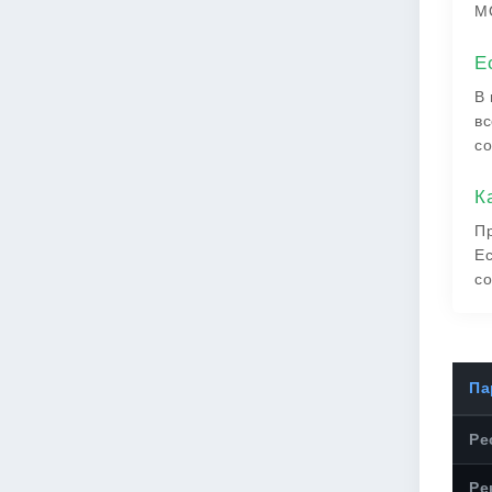
M
Е
В 
вс
со
К
Пр
Ес
со
Па
Ре
Ре