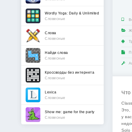
Wordly Yoga: Daily & Unlimited
Словесные
В
Ж
Слова
Словесные
Т
П
Найди слова
Словесные
А
Кроссворды без интернета
Словесные
Что
Lexica
Словесные
Clas
Это,
Show me: game for the party
у ва
Словесные
недо
Solo