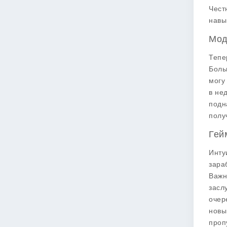
Чест
навы
Мод
Тепе
Боль
могу
в не
подн
полу
Гей
Инту
зара
Важн
засл
очер
новы
проп