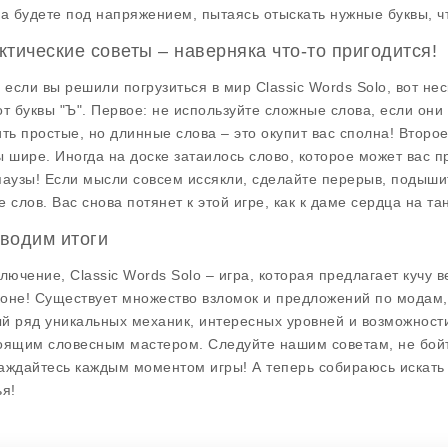
да будете под напряжением, пытаясь отыскать нужные буквы, ч
ктические советы – наверняка что-то пригодится!
, если вы решили погрузиться в мир Classic Words Solo, вот не
от буквы "Ъ". Первое: не используйте сложные слова, если он
ить простые, но длинные слова – это окупит вас сполна! Второе
ы шире. Иногда на доске затаилось слово, которое может вас п
паузы! Если мысли совсем иссякли, сделайте перерыв, подыши
е слов. Вас снова потянет к этой игре, как к даме сердца на та
водим итоги
ключение, Classic Words Solo – игра, которая предлагает кучу
оне! Существует множество взломок и предложений по модам, 
й ряд уникальных механик, интересных уровней и возможности 
оящим словесным мастером. Следуйте нашим советам, не бойте
аждайтесь каждым моментом игры! А теперь собираюсь искать с
ья!