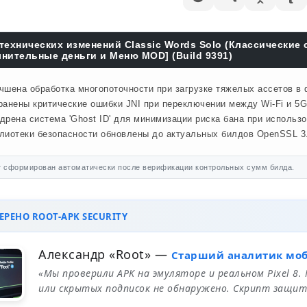
технических изменений Classic Words Solo (Классические
нительные деньги и Меню MOD] (Build 9391)
чшена обработка многопоточности при загрузке тяжелых ассетов в
ранены критические ошибки JNI при переключении между Wi-Fi и 5G
дрена система 'Ghost ID' для минимизации риска бана при использ
лиотеки безопасности обновлены до актуальных билдов OpenSSL 3.
 сформирован автоматически после верификации контрольных сумм билда.
РЕНО ROOT-APK SECURITY
Александр «Root»
—
Старший аналитик мо
«Мы проверили APK на эмуляторе и реальном Pixel 8.
или скрытых подписок не обнаружено. Скрипт защит