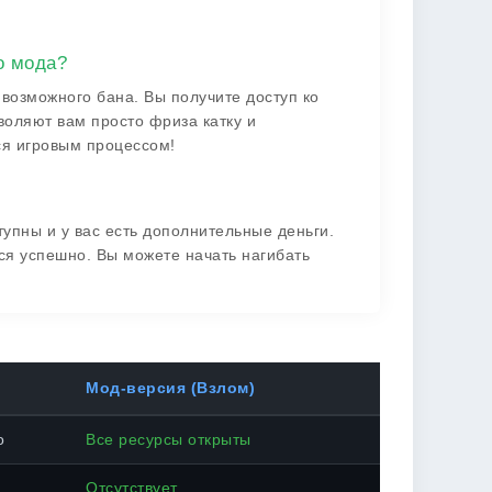
о мода?
 возможного бана. Вы получите доступ ко
воляют вам просто фриза катку и
ся игровым процессом!
?
ступны и у вас есть дополнительные деньги.
лся успешно. Вы можете начать нагибать
Мод-версия (Взлом)
о
Все ресурсы открыты
Отсутствует