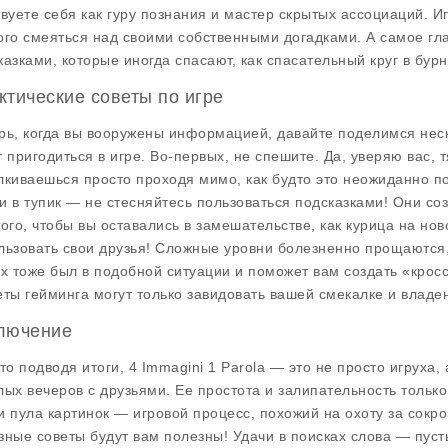
твуете себя как гуру познания и мастер скрытых ассоциаций. И
ого смеяться над своими собственными догадками. А самое гла
казками, которые иногда спасают, как спасательный круг в бур
ктические советы по игре
рь, когда вы вооружены информацией, давайте поделимся не
т пригодиться в игре. Во-первых, не спешите. Да, уверяю вас, 
лкиваешься просто проходя мимо, как будто это неожиданно по
и в тупик — не стесняйтесь пользоваться подсказками! Они соз
того, чтобы вы оставались в замешательстве, как курица на нов
льзовать свои друзья! Сложные уровни болезненно прощаются, 
их тоже был в подобной ситуации и поможет вам создать «крос
еты гейминга могут только завидовать вашей смекалке и владе
лючение
что подводя итоги,
4 Immagini 1 Parola
— это не просто игруха,
лых вечеров с друзьями. Ее простота и залипательность тольк
и пула картинок — игровой процесс, похожий на охоту за сок
зные советы будут вам полезны! Удачи в поисках слова — пусть