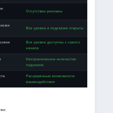
ые
Отсутствие рекламы
казки
Все уровни и подсказки открыты
ровни
Все уровни доступны с самого
начала
о
Неограниченное количество
подсказок
сти
Расширенные возможности
взаимодействия
ях: