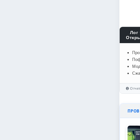
Лог 
Откры
Про
Поф
Мод
Сжа
Отчет
ПРОВЕ