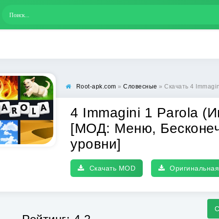
Root-apk.com
»
Словесные
» Скачать 4 Immagini 1 Parola (Иммад
4 Immagini 1 Parola 
[МОД: Меню, Бесконе
уровни]
Скачать MOD
Оригинальная
С