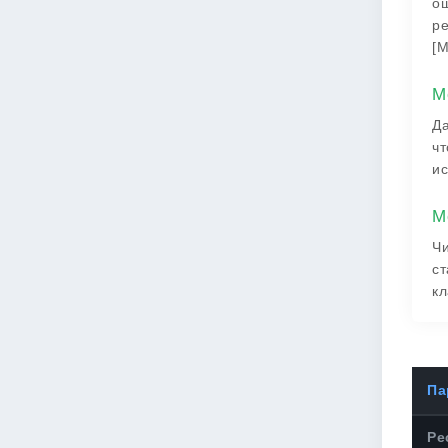
ош
ре
[М
М
Да
чт
ис
М
Чи
ст
кл
Па
Ре