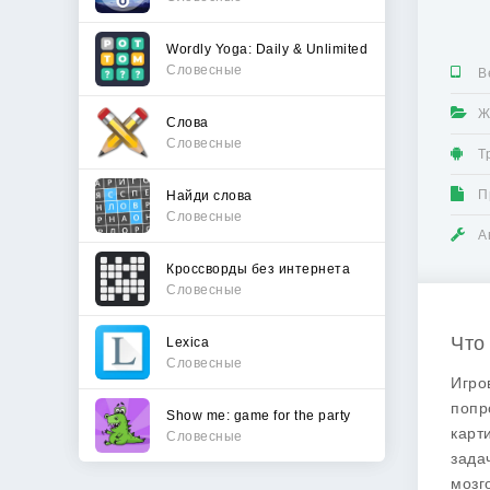
Wordly Yoga: Daily & Unlimited
Словесные
В
Ж
Слова
Словесные
Т
П
Найди слова
Словесные
А
Кроссворды без интернета
Словесные
Что
Lexica
Словесные
Игро
попр
Show me: game for the party
карт
Словесные
зада
мозг