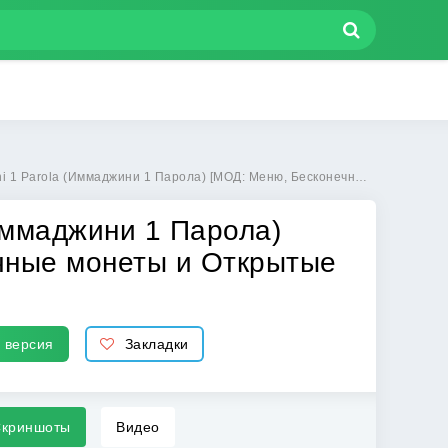
жини 1 Парола) [МОД: Меню, Бесконечные монеты и Открытые уровни] | Взлом 4 Immagini 1 Parola на Андроид
(Иммаджини 1 Парола)
чные монеты и Открытые
 версия
Закладки
криншоты
Видео