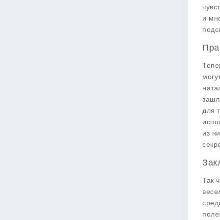
чувс
и мн
подс
Пра
Тепе
могу
ната
зашл
для 
испо
из н
секр
Зак
Так 
весе
сред
поле