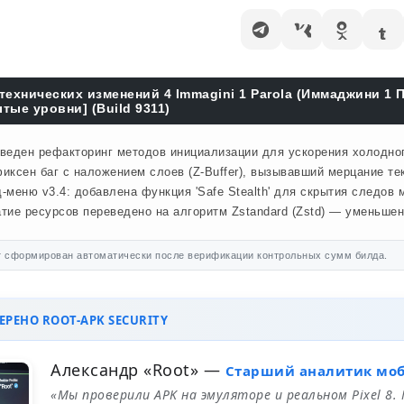
технических изменений 4 Immagini 1 Parola (Иммаджини 1
тые уровни] (Build 9311)
веден рефакторинг методов инициализации для ускорения холодного
иксен баг с наложением слоев (Z-Buffer), вызывавший мерцание те
-меню v3.4: добавлена функция 'Safe Stealth' для скрытия следов м
тие ресурсов переведено на алгоритм Zstandard (Zstd) — уменьше
 сформирован автоматически после верификации контрольных сумм билда.
РЕНО ROOT-APK SECURITY
Александр «Root»
—
Старший аналитик мо
«Мы проверили APK на эмуляторе и реальном Pixel 8.