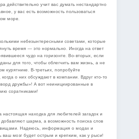
гра действительно учит вас думать нестандартно
вное, у вас есть возможность пользоваться
ном море.
сколькими небезынтересными
советами
, которые
тянуть время — это нормально. Иногда на ответ
явившееся чудо на горизонте. Во-вторых, если
даны для того, чтобы облегчить вам жизнь, а не
ом курятнике. В-третьих, попробуйте
когда о них обсуждают в компании. Вдруг кто-то
сворд дружбы»! А вот неинициированные в
нию соратниками!
 а настоящая находка для любителей загадок и
о добавляют шарма, а возможность поиска слов
ровищами. Надеюсь, информация о модах и
 ваш мозг будет острым и крепким, как у рыси!