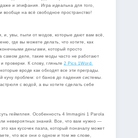
 даже и эпифания. Игра идеальна для того,
и вообще на всё свободное пространство!
, и, увы, пыли от модов, которые дают вам всё,
меню
, где вы можете делать, что хотите, как
сконечными деньгами
, который просто
а самом деле, такие моды часто не работают
и проверки. К слову, гляньте
2 Pics 1Word.
 которые вроде как обходят все эти преграды.
й кучу проблем: от банов до падения системы.
кастрюля с водой, а вы хотите сделать себе
суть
геймплея
. Особенность 4 Immagini 1 Parola
или невероятных знаний. Все, что вам нужно —
это как кусочек пазла, который поначалу может
ете, что все они о одном и том же слове,