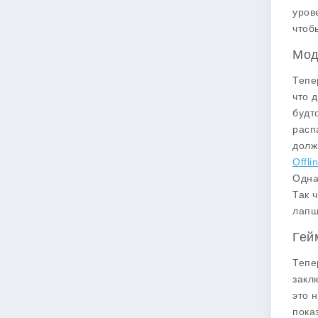
уров
чтоб
Мод
Тепе
что 
будт
расп
долж
Offl
Одна
Так 
лапш
Гей
Тепе
закл
это 
пока