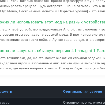
ибки. Если таковые появятся, просто перезагрузи игру и проб
анимировать процесс. Будь осторожен, но не забывай, что 4 I
ОД: Меню, Бесконечные монеты и Открытые уровни] - это твой 
ожно ли использовать этот мод на разных устройств
, если твоё устройство поддерживает Android, ты сможешь игр
о версия игры совпадает с версией мода. В противном случае 
чезновению всех твоих сейвов. Лучше заранее сделать резерв
ожно ли запускать обычную версию 4 Immagini 1 Par
сто технически, да, но это может оказаться сложной задачей
андартной игрой и взломанным апк, так что лучше выбирать одн
ассика, где нужно напрягать мозги. С модом будет проще и быс
раметр
Оригинальная версия
сурсы
Ограниченное количеств