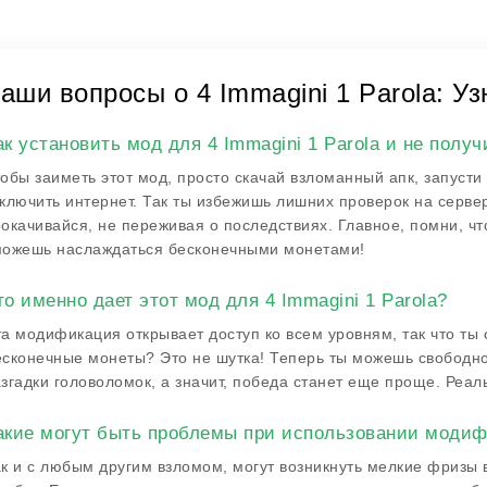
аши вопросы о 4 Immagini 1 Parola: Уз
ак установить мод для 4 Immagini 1 Parola и не получ
обы заиметь этот мод, просто скачай взломанный апк, запусти 
ключить интернет. Так ты избежишь лишних проверок на серве
окачивайся, не переживая о последствиях. Главное, помни, чт
можешь наслаждаться бесконечными монетами!
то именно дает этот мод для 4 Immagini 1 Parola?
а модификация открывает доступ ко всем уровням, так что ты
сконечные монеты? Это не шутка! Теперь ты можешь свободно
згадки головоломок, а значит, победа станет еще проще. Реаль
акие могут быть проблемы при использовании моди
к и с любым другим взломом, могут возникнуть мелкие фризы 