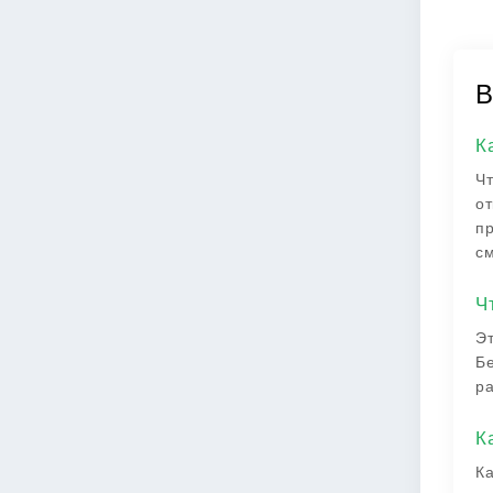
В
К
Чт
от
пр
с
Ч
Эт
Бе
ра
К
Ка