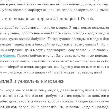
ень в реальной жизни — чувство выполненного долга, а иногда
ы убить время в маршрутке, или же, чтобы покорить ваши мысл
ы и взломанные версии 4 Immagini 1 Parola
рь давайте пробежимся по теме
модов
. Я тщательно покопался
душе угодно, просто немеряно! Есть слухи о модах вроде
мод 
о это кухня вашей бабушки. Также гуляют легенды о
моде с бе
ахивает перед вами бескрайние горизонты возможностей. Но н
ным образом, да и могут у вас забрать кучу времени на поиски 
ine Games
. Проект сейчас в топе. Зато есть взломанные версии,
ко стоит помнить, что использование их может повлечь за собо
что выбирайте очень аккуратно, как будто у вас на плите стоит 
у — слишком много движений, и всё может перевернуться!
мплей и уникальные механики
рь, когда мы осветили тему модов, давайте погрузимся в саму 
ючается в том, что она не требует никаких серьёзных навыков 
наблюдательность и умение ассоциировать. Каждая картинка — 
заться вам совершенно бесполезным. А потом, когда вы разгада