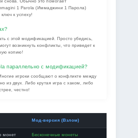
уй снова. Обычно это помогает
mmagini 1 Parola (Иммаджини 1 Парола)
ключ к успеху!
ах?
ать с этой модификацией. Просто убедись,
могут возникнуть конфликты, что приведет к
ную копию!
ola параллельно с модификацией?
. Многие игроки сообщают о конфликте между
о из двух. Либо крутая игра с хаком, либо
трее, честно!
Мод-версия (Взлом)
о монет
Бесконечные монеты