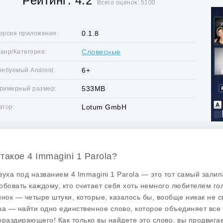
Рейтинг: 4.2
Всего оценок: 5100
0.1.8
ерсия приложения:
Словесные
анр/Категория:
6+
ребуемый Android:
533MB
римерный размер:
Lotum GmbH
втор:
 такое 4 Immagini 1 Parola?
вуха под названием
4 Immagini 1 Parola
— это тот самый залип
обовать каждому, кто считает себя хоть немного любителем го
инок — четыре штуки, которые, казалось бы, вообще никак не с
ча — найти одно единственное слово, которое объединяет все э
ораздирающего! Как только вы найдете это слово, вы продвига