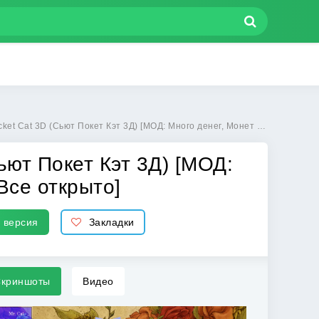
ьют Покет Кэт 3Д) [МОД: Много денег, Монет и Все открыто] | Взлом Cute Pocket Cat 3D на Андроид
ьют Покет Кэт 3Д) [МОД:
Все открыто]
 версия
Закладки
криншоты
Видео