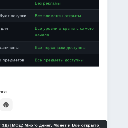
Без рекламы
буют покупки
Все элементы открыты
 для
Все уровни открыты с самого
начала
раничены
Все персонажи доступны
о предметов
Все предметы доступны
ях:
 3Д) [МОД: Много денег, Монет и Все открыто]