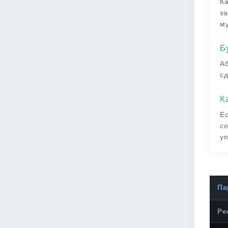
Ка
за
му
Б
Аб
сд
К
Ес
со
уп
Па
Ре