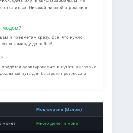
 используете мод, шансы минимальны. Не
о откатиться. Никакой лишней агрессии в
с модом?
ам и предметам сразу. Всё, что нужно
ь свою команду до небес!
в?
 придётся адаптироваться и лутать в игровых
идеальный путь для быстрого прогресса и
Мод-версия (Взлом)
о монет
Много денег и монет