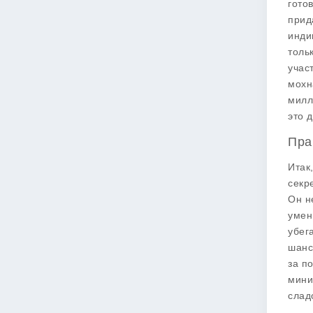
гото
прид
инди
толь
учас
мохн
милл
это 
Пра
Итак
секр
Он н
умен
убег
шанс
за п
мини
слад