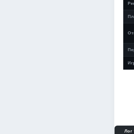
Ре
Пл
От
Пе
Иг
Лог 