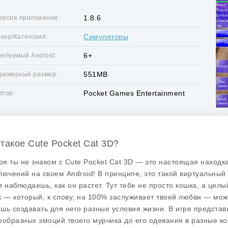
1.8.6
ерсия приложения:
Симуляторы
анр/Категория:
6+
ребуемый Android:
551MB
римерный размер:
Pocket Games Entertainment
втор:
 такое Cute Pocket Cat 3D?
зря ты не знаком с Cute Pocket Cat 3D — это настоящая наход
лючений на своем Android! В принципе, это такой виртуальный
и наблюдаешь, как он растет. Тут тебе не просто кошка, а цел
к — который, к слову, на 100% заслуживает твоей любви — мож
шь создавать для него разные условия жизни. В игре представ
ообразных эмоций твоего мурчика до его одевания в разные ко