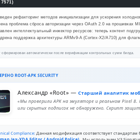
 7571)
веден рефакторинг методов инициализации для ускорения холодного
ена проблема сброса авторизации через OAuth 2.0 на прошивках MI
авлен интеллектуальный инжектор ресурсов: теперь контент подгр
дрена поддержка архитектуры ARMv9-A (Cortex-X2/A710) для флагм
 сформирован автоматически после верификации контрольных сумм билда.
РЕНО ROOT-APK SECURITY
Александр «Root»
—
Старший аналитик мо
«Мы проверили APK на эмуляторе и реальном Pixel 8.
или скрытых подписок не обнаружено. Скрипт защит
nical Compliance:
Данная модификация соответствует стандартам 
man (ex-XDA Editor / Android Police)
. Мы используем V3 Signat