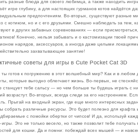
вить разные блюда для своего любимца, а также находить инг
аёт игре глубину, а для настоящих гурманов котов найдётся 
видуальным предпочтениям. Во-вторых, существуют разные ми
ко с котиком, но и с его друзьями. Смешно наблюдать за тем,
твуют в других забавных соревнованиях — если присмотретьс
атиков! Конечно, нельзя забывать и о кастомизации твоей пр
ионом нарядов, аксессуаров, а иногда даже целыми локациями,
действительно захватывающее занятие!
ктичные советы для игры в Cute Pocket Cat 3D
, ты готов к погружению в этот волшебный мир? Как и в любом 
еты, которые выгодно облегчают жизнь. Во-первых, не стесняй
е станцует тебе сальсу — но чем больше ты будешь играть с н
ий возрастут. Во-вторых, всегда следи за его настроением. Если
ать. Прыгай на входный экран, где еще много интересных задан
ы собрать различные ресурсы. Это будет полезно для крафта 
одбираемые с помойки обертки от чипсов! И да, используй кажд
-игры. Это не только весело, но также позволит тебе получать
остей для кошки. Да и помни: побеждай всех мышей — и навсег