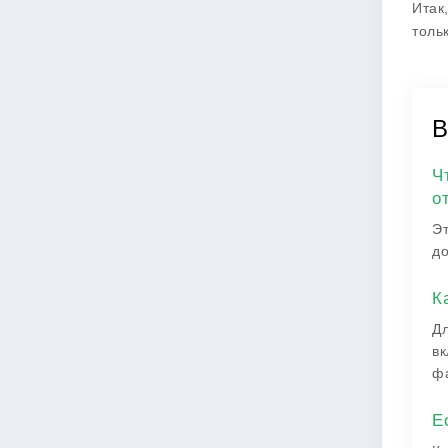
Итак
толь
В
Ч
о
Эт
до
К
Дл
вк
фа
Е