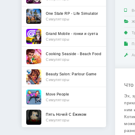
В
One State RP - Life Simulator
Симуляторы
Ж
Т
Grand Mobile - гонки и суета
Симуляторы
П
Cooking Seaside - Beach Food
А
Симуляторы
Beauty Salon: Parlour Game
Симуляторы
Что
Move People
Эх, 
Симуляторы
прик
ним 
Пять Ночей С Ёжиком
Коти
Симуляторы
може
разн