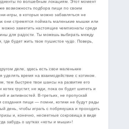
ридиенты по волшебным локациям. Этот момент
даже возможность подбора пищи по своим
ни-игры, в которых можно забавляться не
 как они стремятся поймать маленькие мышки или
я, можно заметить настоящие чемпионаты среди
ичины для радости. Ты можешь выбирать между
 где будет жить твое пушистое чудо. Поверь,
другом деле, здесь есть свои маленькие
ся уделять время на взаимодействие с котиком.
им, тем быстрее твои шансы на развитие его
 котик грустит, не жди, пока он будет шипеть и
ий и активностей. В-третьих, не пропускай
и создания пищи — помни, котики не будут рады
ый день, чтобы играть с побрякушка и проходить
 призы и, конечно, несметные сокровища в виде
да забудь о шутках «коты и мыши»!