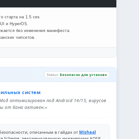
 старта на 1.5 сек.
UI и HyperOS.
ужается без изменения манифеста.
анских чипсетов.
Status:
Безопасно для установк
бильных систем
 Мод оптимизирован под Android 14/15, вирусов
ы от бана активен.»
безопасности, описанным в гайдах от
Mishaal
ure Scheme, рекомендованную инженерами
AOSP
.