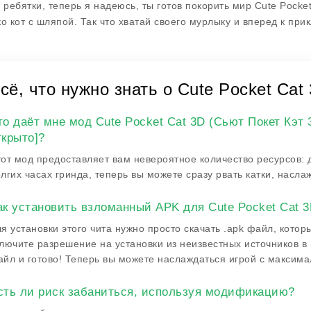
, ребятки, теперь я надеюсь, ты готов покорить мир Cute Pock
ко кот с шляпой. Так что хватай своего мурлыку и вперед к пр
сё, что нужно знать о Cute Pocket Ca
то даёт мне мод Cute Pocket Cat 3D (Сьют Покет Кэт 
ткрыто]?
от мод предоставляет вам невероятное количество ресурсов: д
лгих часах гринда, теперь вы можете сразу рвать катки, нас
ак установить взломанный APK для Cute Pocket Cat 
я установки этого чита нужно просто скачать .apk файл, кото
лючите разрешение на установки из неизвестных источников в 
йл и готово! Теперь вы можете наслаждаться игрой с максим
сть ли риск забаниться, используя модификацию?