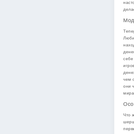
наст
дела
Мод
Тепе
Люби
нахо
дене
себе
игро
дене
чем 
они 
мира
Осо
Что 
шерш
перв