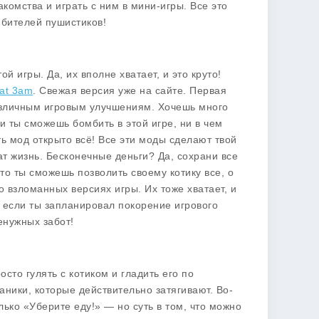
омства и играть с ним в мини-игры. Все это
юбителей пушистиков!
 игры. Да, их вполне хватает, и это круто!
 at 3am
. Свежая версия уже на сайте. Первая
различным игровым улучшениям. Хочешь много
 ты сможешь бомбить в этой игре, ни в чем
ть
мод открыто всё
! Все эти моды сделают твой
ат жизнь.
Бесконечные деньги?
Да, сохрани все
что ты сможешь позволить своему котику все, о
о взломанных версиях игры. Их тоже хватает, и
, если ты запланировал покорение игрового
енужных забот!
сто гулять с котиком и гладить его по
аники, которые действительно затягивают. Во-
олько «Уберите еду!» — но суть в том, что можно