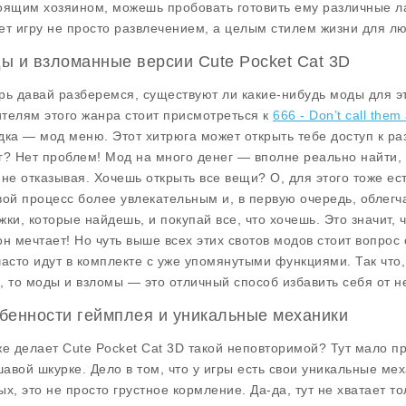
оящим хозяином, можешь пробовать готовить ему различные лак
ет игру не просто развлечением, а целым стилем жизни для л
ы и взломанные версии Cute Pocket Cat 3D
рь давай разберемся, существуют ли какие-нибудь моды для этой
телям этого жанра стоит присмотреться к
666 - Don’t call them
дка —
мод меню
. Этот хитрюга может открыть тебе доступ к 
г? Нет проблем!
Мод на много денег
— вполне реально найти, и
 не отказывая. Хочешь открыть все вещи? О, для этого тоже ес
вой процесс более увлекательным и, в первую очередь, облегч
жки, которые найдешь, и покупай все, что хочешь. Это значит, 
он мечтает! Но чуть выше всех этих свотов модов стоит вопрос 
часто идут в комплекте с уже упомянутыми функциями. Так что
, то моды и взломы — это отличный способ избавить себя от н
бенности геймплея и уникальные механики
же делает Cute Pocket Cat 3D такой неповторимой? Тут мало про
авой шкурке. Дело в том, что у игры есть свои уникальные мех
ых, это не просто грустное кормление. Да-да, тут не хватает т