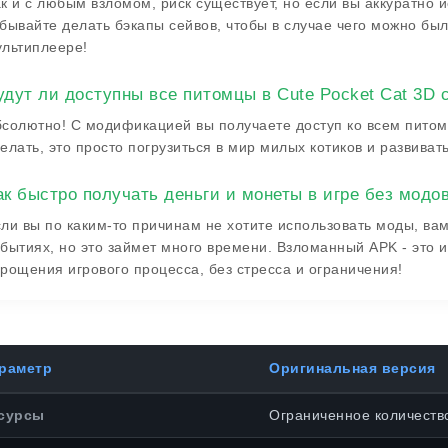
к и с любым взломом, риск существует, но если вы аккуратно
бывайте делать бэкапы сейвов, чтобы в случае чего можно был
льтиплеере!
удут ли доступны все питомцы в Cute Pocket Cat 3D 
солютно! С модификацией вы получаете доступ ко всем питомц
елать, это просто погрузиться в мир милых котиков и развиват
ак быстро получать деньги и монеты в игре без модо
ли вы по каким-то причинам не хотите использовать моды, вам
бытиях, но это займет много времени. Взломанный APK - это 
рощения игрового процесса, без стресса и ограничения!
раметр
Оригинальная версия
сурсы
Ограниченное количеств