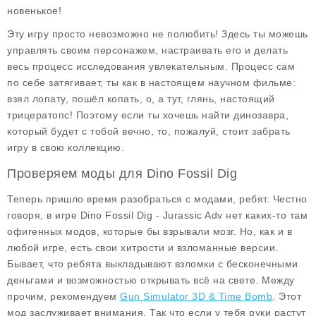
новенькое!
Эту игру просто невозможно не полюбить! Здесь ты можешь
управлять своим персонажем, настраивать его и делать
весь процесс исследования увлекательным. Процесс сам
по себе затягивает, ты как в настоящем научном фильме:
взял лопату, пошёл копать, о, а тут, глянь, настоящий
трицератопс! Поэтому если ты хочешь найти динозавра,
который будет с тобой вечно, то, пожалуй, стоит забрать
игру в свою коллекцию.
Проверяем моды для Dino Fossil Dig
Теперь пришло время разобраться с модами, ребят. Честно
говоря, в игре
Dino Fossil Dig - Jurassic Adv
нет каких-то там
офигенных модов, которые бы взрывали мозг. Но, как и в
любой игре, есть свои хитрости и взломанные версии.
Бывает, что ребята выкладывают взломки с бесконечными
деньгами и возможностью открывать всё на свете. Между
прочим, рекомендуем
Gun Simulator 3D & Time Bomb
. Этот
мод заслуживает внимания. Так что если у тебя руки растут