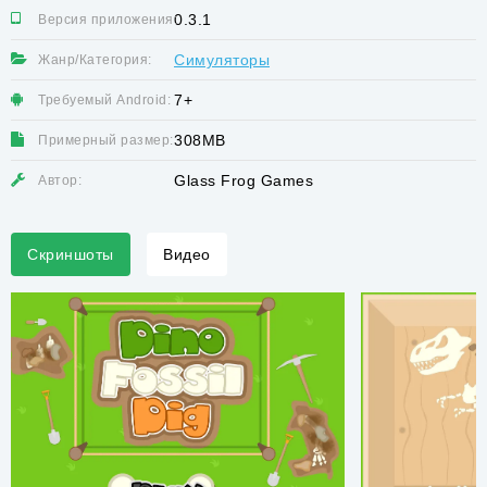
0.3.1
Версия приложения:
Симуляторы
Жанр/Категория:
7+
Требуемый Android:
308MB
Примерный размер:
Glass Frog Games
Автор:
Скриншоты
Видео