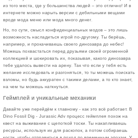
из того места, где у большинства людей – это отлично! И в
интернете можно нарыть версии с дебильными вещами
вроде
мода меню
или
мода много денег
.
Но, по сути, смысл конфиденциальных модов – это лишь
возможность насладиться игрой по-другому. Ты берёшь,
например, и прокачиваешь своего динозавра до небес!
Можешь похвастаться перед друзьями своей огроменной
коллекцией и шокировать их, показывая, какого динозавра
тебе удалось вывести на арену. Так что если у тебя есть
желание исследовать и разгоняться, то ты можешь поискать
взломы, но будь аккуратен с такими делами, а то кто знает,
на чем ты можешь наткнуться.
Геймплей и уникальные механики
Давайте уже перейдём к главному - как это всё работает. В
Dino Fossil Dig - Jurassic Adv
процесс геймплея похож на
квест на выживание с щепоткой тоски. Ты накапливаешь
ресурсы, используя их для раскопок, а потом собираешь
кости, чтобы отправиться в поход по временным эпохам. У