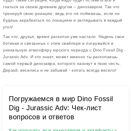
будут такие ситуации, когда надо будет оставить всё и
гнаться за своим древним другом – динозавром. Так что
тренируй свою реакцию, ведь его не поймаешь, если не
будешь карабкаться по локациям и заглядывать в каждый
угол!
Так что, друзья, время раскопок уже настало. Надень свои
ботинки и связанных с этим свайпери и погружайся в
уникальную атмосферу юрского периода с
Dino Fossil Dig -
Jurassic Adv
. И кто знает, может именно ты раскопаешь
самой первый динозавра, которого назовут в твою честь.
Дерзай, веселись и не забывай - копать всегда весело!
Погружаемся в мир Dino Fossil
Dig - Jurassic Adv: Чек-лист
вопросов и ответов
Как получить все динозавров и артефакты с