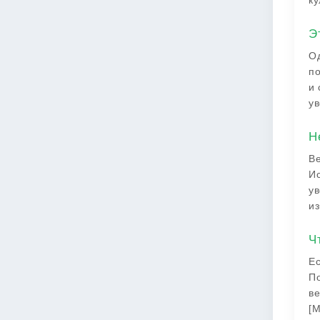
ку
Э
Од
по
и 
ув
Н
Ве
Ис
ув
из
Ч
Ес
По
ве
[М