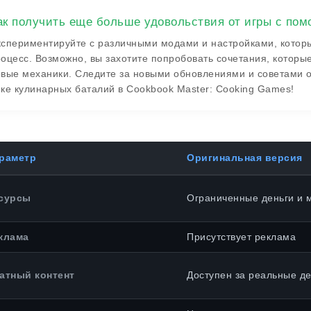
ак получить еще больше удовольствия от игры с по
спериментируйте с различными модами и настройками, которы
оцесс. Возможно, вы захотите попробовать сочетания, которые
вые механики. Следите за новыми обновлениями и советами о
ке кулинарных баталий в Cookbook Master: Cooking Games!
раметр
Оригинальная версия
сурсы
Ограниченные деньги и 
клама
Присутствует реклама
атный контент
Доступен за реальные де