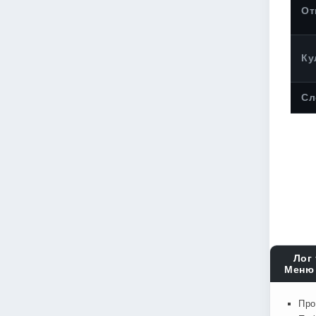
От
Ку
Сл
Лог 
Меню 
Про