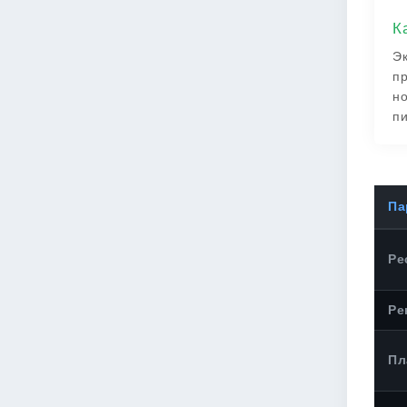
К
Эк
пр
но
пи
Па
Ре
Ре
Пл