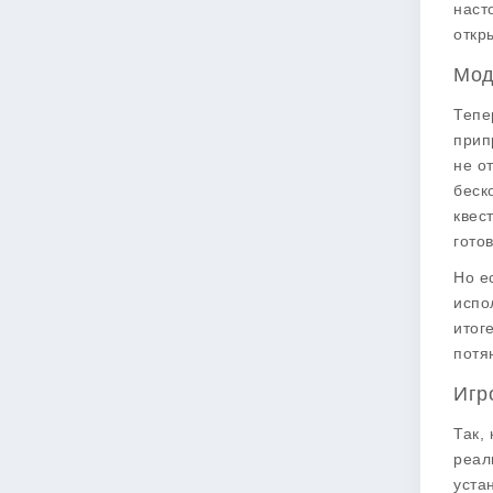
наст
откр
Мод
Тепе
прип
не о
беск
квес
гото
Но е
испо
итог
потя
Игр
Так,
реал
уста