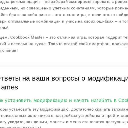
одна рекомендация – не забывай экспериментировать с рецепт
иданным, но совершенно улетным сочетаниям, которые принесу
ойся брать на себя риски – это только игра, и если что-то пойд
ери оптимальные комбинации и учись на своих ошибках – и то
ром!
щем, Cookbook Master – это отличная игра, которая подарит 
ний и веселья на кухне. Так что хватай свой смартфон, подход
лючения!
тветы на ваши вопросы о модификаци
ames
ак установить модификацию и начать нагибать в Coo
обы установить эту модификацию, достаточно скачать взломан
 неизвестных источников в настройках устройства и пройти ст
азу увидите, как деньги, монеты и меню становятся доступны,