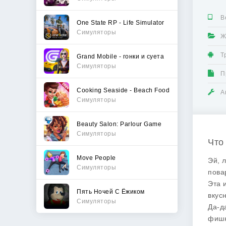
В
One State RP - Life Simulator
Симуляторы
Ж
Т
Grand Mobile - гонки и суета
Симуляторы
П
Cooking Seaside - Beach Food
А
Симуляторы
Beauty Salon: Parlour Game
Симуляторы
Что
Move People
Эй, 
Симуляторы
пова
Эта 
Пять Ночей С Ёжиком
вкус
Симуляторы
Да-д
фишк