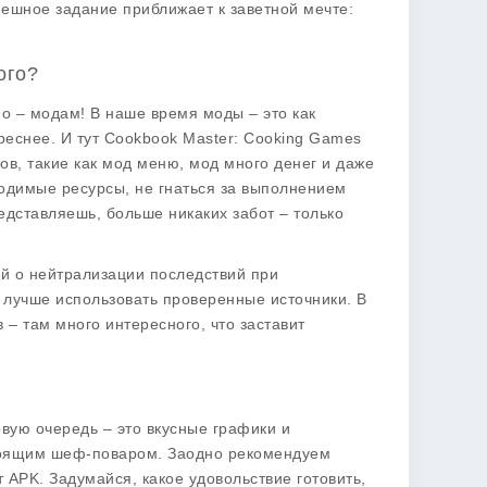
ешное задание приближает к заветной мечте:
ого?
о – модам! В наше время моды – это как
реснее. И тут Cookbook Master: Cooking Games
ов, такие как
мод меню
,
мод много денег
и даже
ходимые ресурсы, не гнаться за выполнением
едставляешь, больше никаких забот – только
ай о нейтрализации последствий при
 лучше использовать проверенные источники. В
 – там много интересного, что заставит
рвую очередь – это
вкусные графики
и
тоящим шеф-поваром. Заодно рекомендуем
т APK. Задумайся, какое удовольствие готовить,