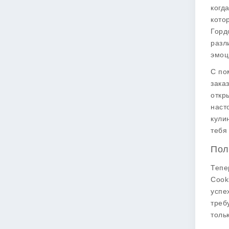
когд
кото
Горд
разл
эмоц
С п
зака
откр
наст
кули
тебя
Пол
Тепе
Cook
успе
треб
толь