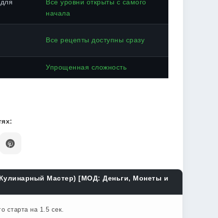
 для
Все уровни открыты с самого
начала
Все рецепты доступны сразу
Упрощенная сложность
ях:
(Кулинарный Мастер) [МОД: Деньги, Монеты и
 старта на 1.5 сек.