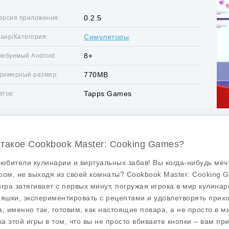
0.2.5
ерсия приложения:
Симуляторы
анр/Категория:
8+
ребуемый Android:
770MB
римерный размер:
Tapps Games
втор:
 такое Cookbook Master: Cooking Games?
любители кулинарии и виртуальных забав! Вы когда-нибудь меч
ром, не выходя из своей комнаты? Cookbook Master: Cooking Ga
игра затягивает с первых минут, погружая игрока в мир кулинар
няшки, экспериментировать с рецептами и удовлетворять прих
а, именно так, готовим, как настоящие повара, а не просто в 
а этой игры в том, что вы не просто вбиваете кнопки – вам пр