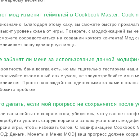
линарному веселью!
тот мод изменит геймплей в Cookbook Master: Cooki
нозначно! Благодаря этому хаку, вы сможете быстро прокачать
высит уровень фана от игры. Поверьте, с модификацией вы не
сможете сосредоточиться на создании крутого контента! Мод 
еличивает вашу кулинарную мощь.
е забанят ли меня за использование данной модифи
роятность бана всегда есть, но мы тщательно тестируем наши
пользуйте взломанный апк с умом, не злоупотребляйте им в м
еличится. Просто наслаждайтесь одиночными катками с полны
бежите проблем!
то делать, если мой прогресс не сохраняется после 
ли ваши сейвы не сохраняются, убедитесь, что у вас нет конф
пробуйте удалить старую версию и заново установить модифи
рсии игры, чтобы избежать багов. С модификацией Cookbook 
ОД: Деньги, Монеты и Меню MOD] ваш прогресс должен сохра