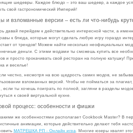
оящие шедевры. Каждое блюдо – это ваш шедевр, а каждое усп
ыть свой гастрономический Империй!
ы и взломанные версии – есть ли что-нибудь крут
рь давай перейдем к действительно интересной части, а именн
равы к блюда, которые могут сделать любую игру гораздо инте
тстает от трендов! Можем найти несколько неофициальных мод
онечные деньги
. С этими модами ты сможешь купить все необ
тов и просто прокачивать свой ресторан на полную катушку! Пр
вка и веселье!
сли честно, несмотря на всю щедрость самих модов, не забыв
льзовании взломанных версий. Чтобы не пойматься за плагиат,
е, если ты хочешь поиграть по полной, загляни в разделы модов
нуться к своей виртуальной кухне.
овой процесс: особенности и фишки
 какими же особенностями располагает Cookbook Master? В пе
истичные анимации, которые действительно делают тебя нас
новить
МАТРЕШКА РП - Онлайн игра
. Многие юзеры хвалят это