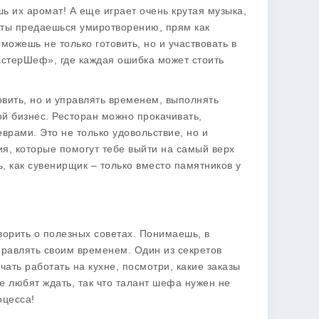
ь их аромат! А еще играет очень крутая музыка,
а ты предаешься умиротворению, прям как
можешь не только готовить, но и участвовать в
МастерШеф», где каждая ошибка может стоить
овить, но и управлять временем, выполнять
ой бизнес. Ресторан можно прокачивать,
врами. Это не только удовольствие, но и
я, которые помогут тебе выйти на самый верх
, как сувенирщик – только вместо памятников у
ворить о полезных советах. Понимаешь, в
управлять своим временем. Один из секретов
чать работать на кухне, посмотри, какие заказы
е любят ждать, так что талант шефа нужен не
оцесса!