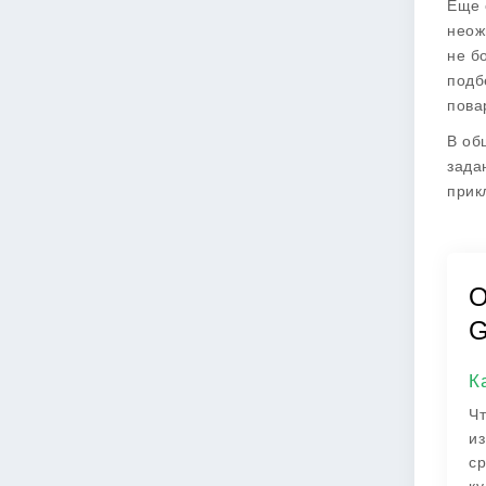
Еще 
неож
не б
подб
пова
В об
зада
прик
О
G
К
Чт
из
ср