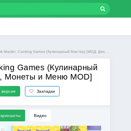
Games (Кулинарный Мастер) [МОД: Деньги, Монеты и Меню MOD] | Взлом Cookbook Master: Cooking Games на Андроид
king Games (Кулинарный
и, Монеты и Меню MOD]
 версия
Закладки
криншоты
Видео