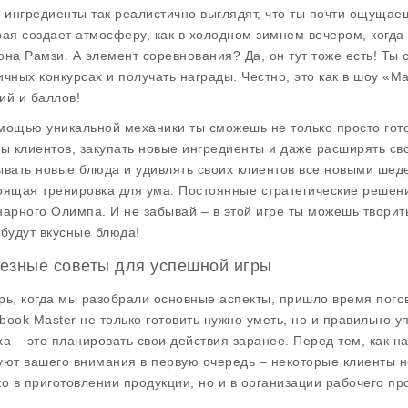
а ингредиенты так реалистично выглядят, что ты почти ощущаеш
рая создает атмосферу, как в холодном зимнем вечером, когд
она Рамзи. А элемент соревнования? Да, он тут тоже есть! Ты с
ичных конкурсах и получать награды. Честно, это как в шоу «
ий и баллов!
омощью
уникальной механики
ты сможешь не только просто гот
зы клиентов, закупать новые ингредиенты и даже расширять св
ывать новые блюда и удивлять своих клиентов все новыми шеде
оящая тренировка для ума. Постоянные стратегические решени
нарного Олимпа. И не забывай – в этой игре ты можешь творить
 будут вкусные блюда!
езные советы для успешной игры
рь, когда мы разобрали основные аспекты, пришло время пого
book Master не только готовить нужно уметь, но и правильно 
ха – это планировать свои действия заранее. Перед тем, как на
уют вашего внимания в первую очередь – некоторые клиенты н
ко в приготовлении продукции, но и в организации рабочего пр