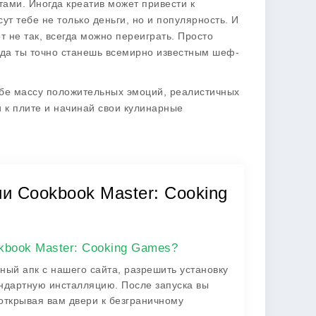
ами. Иногда креатив может привести к
т тебе не только деньги, но и популярность. И
ет не так, всегда можно переиграть. Просто
гда ты точно станешь всемирно известным шеф-
тебе массу положительных эмоций, реалистичных
и к плите и начинай свои кулинарные
и Cookbook Master: Cooking
kbook Master: Cooking Games?
ный апк с нашего сайта, разрешить установку
андартную инсталляцию. После запуска вы
 открывая вам двери к безграничному