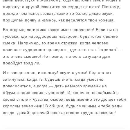
звуки действуют по-разному. Один включит звук и уйдет в
нирвану, а другой схватится за сердце от шока! Поэтому,
прежде чем использовать какие-то более дикие звуки,
прощупай почву и измерь, как веселятся твои кореша.
Во-вторых, логистика также имеет значение! Если ты на
тусовке, где народ хорошо настроен, будь готов к волне
смеха. Например, во время стрижки, когда человек
начинает судорожно проверять, где же он так "стрелял" —
это очень смешно! Но помни, что есть ситуации дам
подойдет вряд ли.
И в завершение, используй звуки с умом! Лед станет
затянутым, когда ты будешь знать, когда уместно
повеселиться, а когда — дать немного времени на
обдумывание своих глупостей. И, конечно, не забывай о
своем стиле и чувства юмора, ведь именно это делает тебя
королем вечеринки! В общем, будь смешным и тебе рады
везде, давай прокачай свое активное трудоположение!