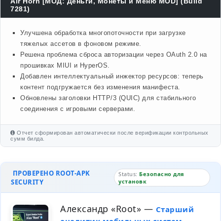
Air Horn [МОД: Деньги, Монеты и Меню MOD] (Build
7281)
Улучшена обработка многопоточности при загрузке
тяжелых ассетов в фоновом режиме.
Решена проблема сброса авторизации через OAuth 2.0 на
прошивках MIUI и HyperOS.
Добавлен интеллектуальный инжектор ресурсов: теперь
контент подгружается без изменения манифеста.
Обновлены заголовки HTTP/3 (QUIC) для стабильного
соединения с игровыми серверами.
Отчет сформирован автоматически после верификации контрольных
сумм билда.
ПРОВЕРЕНО ROOT-APK
Status:
Безопасно для
SECURITY
установк
Александр «Root»
—
Старший