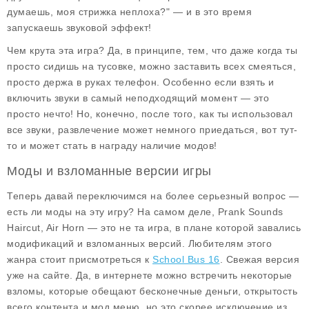
думаешь, моя стрижка неплоха?" — и в это время
запускаешь звуковой эффект!
Чем крута эта игра? Да, в принципе, тем, что даже когда ты
просто сидишь на тусовке, можно заставить всех смеяться,
просто держа в руках телефон. Особенно если взять и
включить звуки в самый неподходящий момент — это
просто нечто! Но, конечно, после того, как ты использовал
все звуки, развлечение может немного приедаться, вот тут-
то и может стать в награду наличие модов!
Моды и взломанные версии игры
Теперь давай переключимся на более серьезный вопрос —
есть ли
моды
на эту игру? На самом деле, Prank Sounds
Haircut, Air Horn — это не та игра, в плане которой завались
модификаций и взломанных версий. Любителям этого
жанра стоит присмотреться к
School Bus 16
. Свежая версия
уже на сайте. Да, в интернете можно встречить некоторые
взломы, которые обещают бесконечные деньги, открытость
всего контента и мод меню, но это скорее исключение из