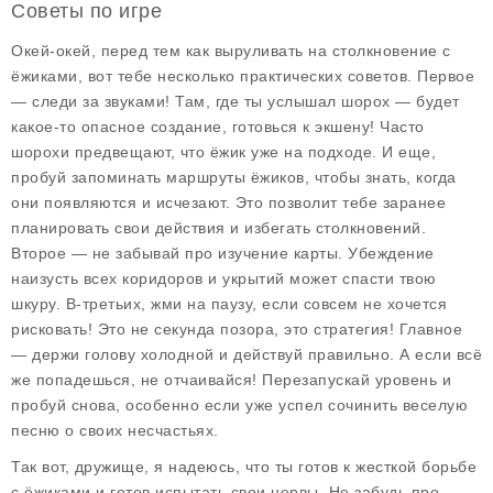
Советы по игре
Окей-окей, перед тем как выруливать на столкновение с
ёжиками, вот тебе несколько
практических советов
. Первое
— следи за звуками! Там, где ты услышал шорох — будет
какое-то опасное создание, готовься к экшену! Часто
шорохи предвещают, что ёжик уже на подходе. И еще,
пробуй запоминать маршруты ёжиков, чтобы знать, когда
они появляются и исчезают. Это позволит тебе заранее
планировать свои действия и избегать столкновений.
Второе — не забывай про изучение карты. Убеждение
наизусть всех коридоров и укрытий может спасти твою
шкуру. В-третьих, жми на паузу, если совсем не хочется
рисковать! Это не секунда позора, это стратегия! Главное
— держи голову холодной и действуй правильно. А если всё
же попадешься, не отчаивайся! Перезапускай уровень и
пробуй снова, особенно если уже успел сочинить веселую
песню о своих несчастьях.
Так вот, дружище, я надеюсь, что ты готов к жесткой борьбе
с ёжиками и готов испытать свои нервы. Не забудь про