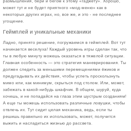
размышления, бери и бегом к этому «гаджету». Хорошо,
может тут и не будет приятного «мод-меню» как в
некоторых других играх, но, все же, и это - не последнее
угощение.
Геймплей и уникальные механики
Ладно, принято решение, погружаемся в геймплей. Вот тут
начинается веселуха! Каждый уровень игры сделан так, что
ты в любую минуту можешь оказаться в тяжелой ситуации.
Главная особенность — это
стратегия маневрирования
. Ты
должен следить за меньшими перемещениями ёжиков и
предугадывать их действия, чтобы успеть проскользнуть
мимо или, как минимум, скрыться под столом. Или, может,
забежать в какой-нибудь шкафчик. В общем, шуруй, куда
хочешь, и не попадайся на глаза этим шустрым созданиям!
А еще ты можешь использовать различные ловушки, чтобы
отвлечь их. Тут сидит целая механика, ведь, если ты
решишь правильно их использовать, может, получится
выжить и насладиться жизнью до рассвета.