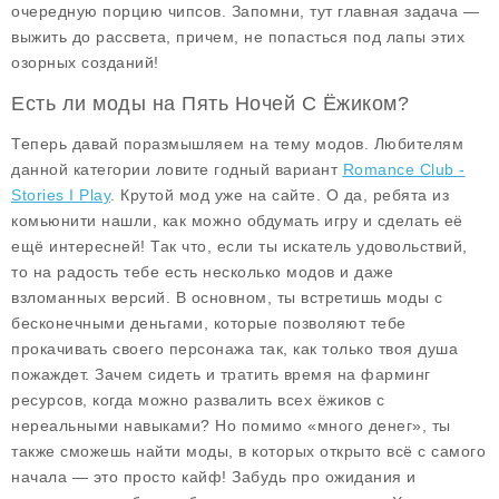
очередную порцию чипсов. Запомни, тут главная задача —
выжить до рассвета, причем, не попасться под лапы этих
озорных созданий!
Есть ли моды на Пять Ночей С Ёжиком?
Теперь давай поразмышляем на тему модов. Любителям
данной категории ловите годный вариант
Romance Club -
Stories I Play
. Крутой мод уже на сайте. О да, ребята из
комьюнити нашли, как можно обдумать игру и сделать её
ещё интересней! Так что, если ты искатель удовольствий,
то на радость тебе есть несколько
модов
и даже
взломанных версий. В основном, ты встретишь моды с
бесконечными деньгами
, которые позволяют тебе
прокачивать своего персонажа так, как только твоя душа
пожаждет. Зачем сидеть и тратить время на фарминг
ресурсов, когда можно развалить всех ёжиков с
нереальными навыками? Но помимо «много денег», ты
также сможешь найти моды, в которых открыто всё с самого
начала — это просто кайф! Забудь про ожидания и