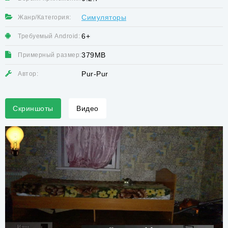
Симуляторы
Жанр/Категория:
6+
Требуемый Android:
379MB
Примерный размер:
Pur-Pur
Автор:
Скриншоты
Видео