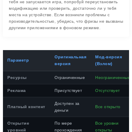
тебя не запускается игра, попробуй переустановить
модификацию или проверить, достаточно ли у тебя
места на устройстве. Если возникли проблемы с
производительностью, убедись, что фризы не вызваны
другими приложениями в фоновом режиме.
Оригинальная
Мод-версия
Параметр
версия
(Взлом)
Ресурсы
Ограниченные
Неограниченные
Реклама
Присутствует
Отсутствует
Доступен за
Платный контент
Все открыто
деньги
Открытие
По мере
Все уровни
уровней
прохождения
открыты