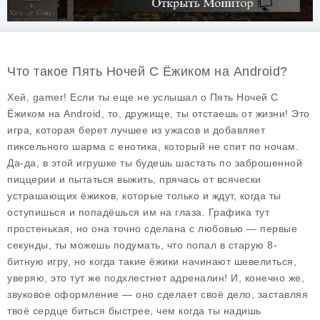
Что такое Пять Ночей С Ёжиком на Android?
Хей, gamer! Если ты еще не услышал о
Пять Ночей С
Ёжиком
на Android, то, дружище, ты отстаешь от жизни! Это
игра, которая берет лучшее из ужасов и добавляет
пиксельного шарма с енотика, который не спит по ночам.
Да-да, в этой игрушке ты будешь шастать по заброшенной
пиццерии и пытаться выжить, прячась от всячески
устрашающих ёжиков, которые только и ждут, когда ты
оступишься и попадёшься им на глаза. Графика тут
простенькая, но она точно сделана с любовью — первые
секунды, ты можешь подумать, что попал в старую 8-
битную игру, но когда такие ёжики начинают шевелиться,
уверяю, это тут же подхлестнет адреналин! И, конечно же,
звуковое оформление — оно сделает своё дело, заставляя
твоё сердце биться быстрее, чем когда ты надишь