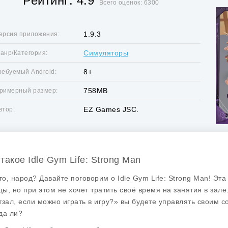
Рейтинг: 4.9
Всего оценок: 6300
1.9.3
ерсия приложения:
Симуляторы
анр/Категория:
8+
ребуемый Android:
758MB
римерный размер:
EZ Games JSC.
втор:
такое Idle Gym Life: Strong Man
что, народ? Давайте поговорим о
Idle Gym Life: Strong Man
! Эта
ы, но при этом не хочет тратить своё время на занятия в зал
тзал, если можно играть в игру?» вы будете управлять своим 
да ли?