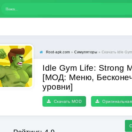
Root-apk.com
»
Симуляторы
» Скачать Idle Gym Life: Strong Man 
Idle Gym Life: Strong
[МОД: Меню, Бесконе
уровни]
Скачать MOD
Оригинальная
С