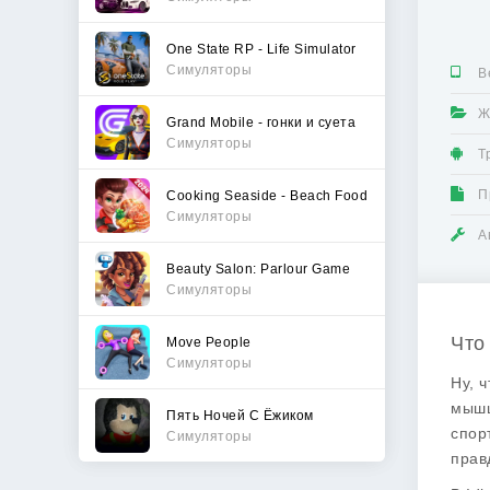
One State RP - Life Simulator
Симуляторы
В
Ж
Grand Mobile - гонки и суета
Симуляторы
Т
П
Cooking Seaside - Beach Food
Симуляторы
А
Beauty Salon: Parlour Game
Симуляторы
Что 
Move People
Симуляторы
Ну, 
мышц
Пять Ночей С Ёжиком
спор
Симуляторы
прав