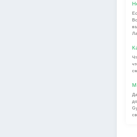
Н
Ес
Во
вз
Ла
К
Чт
чт
см
М
Да
до
Gy
св