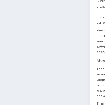
В Id
стан
доба
боль
выпо
Чем 
новы
знак
забу
собр
Мод
Тепе
знае
моди
кото
юзер
бабк
Такж