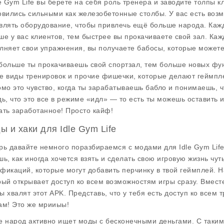
le Gym Life вы берете на себя роль тренера и заводите толпы к
овились сильными как железобетонные столбы. У вас есть воз
влять оборудование, чтобы привлечь ещё больше народа. Кажд
ше у вас клиентов, тем быстрее вы прокачиваете свой зал. Ка
лняет свои упражнения, вы получаете бабосы, которые можете 
больше ты прокачиваешь свой спортзал, тем больше новых фу
е виды тренировок и прочие фишечки, которые делают геймпл
омо это чувство, когда ты зарабатываешь бабло и понимаешь, чт
дь, что это все в режиме «идл» — то есть ты можешь оставить 
ать заработанное! Просто кайф!
ы и хаки для Idle Gym Life
рь давайте немного поразбираемся с модами для
Idle Gym Lif
шь, как иногда хочется взять и сделать свою игровую жизнь чут
фикаций, которые могут добавить перчинку в твой геймплей. 
рый открывает доступ ко всем возможностям игры сразу. Вмест
ы хвалят этот APK. Представь, что у тебя есть доступ ко все
ам! Это же мрииыы!
е народ активно ищет
моды с бесконечными деньгами
. С таки