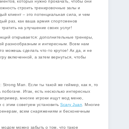
лиентов, которых нужно прокачать, чтобы они
можность строить тренировочные залы и
ый клиент – это потенциальная сила, и чем
ждый раз, как ваша армия спортсменов
тратить на улучшение своих услуг!
нкций открывается: дополнительные тренеры,
ей разнообразным и интересным. Всем нам
о можешь сделать что-то крутое! Ах да, и не
игру включенной, а затем вернуться, чтобы
e: Strong Man
. Если ты такой же геймер, как я, то
ь побогаче. Итак, есть несколько интересных
Например, многие игроки ищут
мод меню
,
е с этим советуем установить
Scary Juan
. Многие
м тренерам, всем снаряжениям и бесконечным
м модом можно забыть о том, что такое