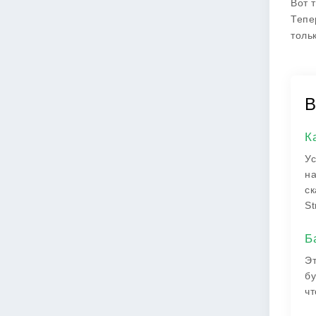
Вот 
Тепе
толь
В
К
Ус
на
ск
St
Б
Эт
бу
чт