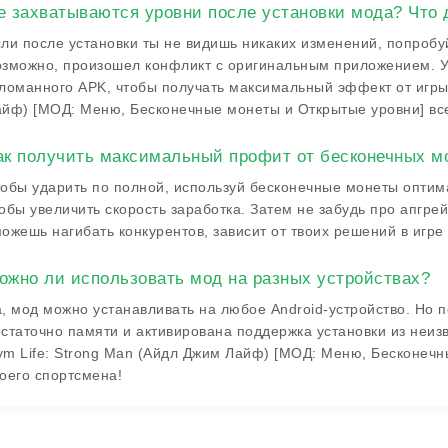
е захватываются уровни после установки мода? Что 
ли после установки ты не видишь никаких изменений, попробуй
зможно, произошел конфликт с оригинальным приложением. Уб
ломанного APK, чтобы получать максимальный эффект от игры.
йф) [МОД: Меню, Бесконечные монеты и Открытые уровни] все
ак получить максимальный профит от бесконечных мо
обы ударить по полной, используй бесконечные монеты оптим
обы увеличить скорость заработка. Затем не забудь про апгре
ожешь нагибать конкурентов, зависит от твоих решений в игр
ожно ли использовать мод на разных устройствах?
, мод можно устанавливать на любое Android-устройство. Но п
статочно памяти и активирована поддержка установки из неизв
m Life: Strong Man (Айдл Джим Лайф) [МОД: Меню, Бесконечн
оего спортсмена!