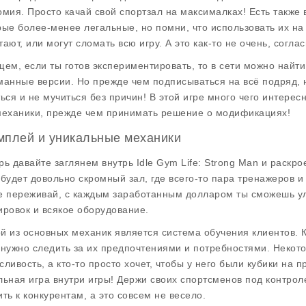
омия. Просто качай свой спортзал на максималках! Есть также
рые более-менее легальные, но помни, что использовать их на 
ают, или могут сломать всю игру. А это как-то не очень, соглас
щем, если ты готов экспериментировать, то в сети можно найти
манные версии. Но прежде чем подписываться на всё подряд, н
ться и не мучиться без причин! В этой игре много чего интерес
механики, прежде чем принимать решение о модификациях!
мплей и уникальные механики
рь давайте заглянем внутрь
Idle Gym Life: Strong Man
и раскрое
 будет довольно скромный зал, где всего-то пара тренажеров 
е переживай, с каждым заработанным долларом ты сможешь ул
ировок и всякое оборудование.
й из основных механик является
система обучения
клиентов. 
 нужно следить за их предпочтениями и потребностями. Некото
сливость, а кто-то просто хочет, чтобы у него были кубики на 
льная игра внутри игры! Держи своих спортсменов под контрол
ить к конкурентам, а это совсем не весело.