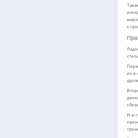
Такж
иног
меро
к ср
Пра
Ладн
стат
Перв
их в
дрож
Втор
дене
сбеж
И в-
прен
трен