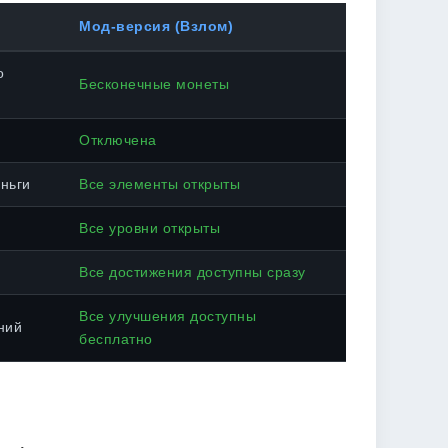
Мод-версия (Взлом)
о
Бесконечные монеты
Отключена
ньги
Все элементы открыты
Все уровни открыты
Все достижения доступны сразу
Все улучшения доступны
ний
бесплатно