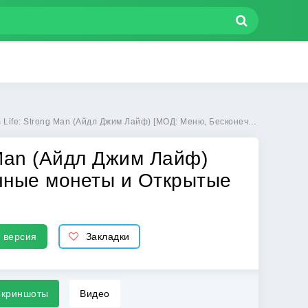
(Айдл Джим Лайф) [МОД: Меню, Бесконечные монеты и Открытые уровни] | Взлом Idle Gym Life: Strong Man на Андроид
 Man (Айдл Джим Лайф)
чные монеты и Открытые
 версия
Закладки
криншоты
Видео