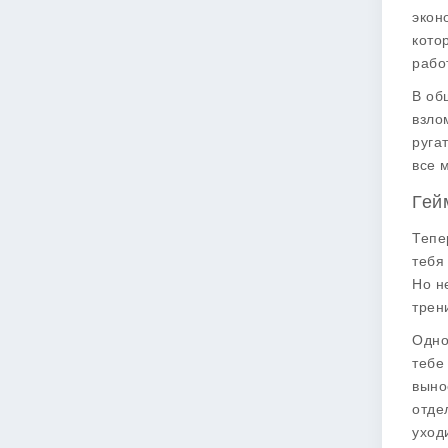
экон
кото
работ
В об
взло
руга
все 
Гей
Тепе
тебя
Но н
трен
Одно
тебе
выно
отде
уход