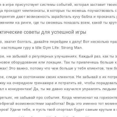
е в игре присутствует
системы событий
, которая заставит твои
да проходят чемпионаты, в которых ты можешь поучаствовать
приятия дают возможность заработать кучу бабла и прокачать 
ажениям на ринге, где ты сможешь показать всем, какой ты крут
ктические советы для успешной игры
о, хватит болтать, давайте перейдем к делу! Вот несколько пр
ь настоящим гуру в
Idle Gym Life: Strong Man
.
ое, не забывай о регулярных улучшениях. Каждый раз, как ты 
 новое оборудование или локации. Так ты привлечешь больше кл
жах! Это важно, потому что чем больше у тебя клиентов, тем 
ое, следи за состоянием своих клиентов. Не забывай о их пот
жку на очередном тренажере и потратить её, чтобы порадовать 
ал к конкурентам! Да, ты же давно научился управлять людьми 
третьих, не забывай про события. Когда чемпионат на горизонт
ебрегай возможностями заработка! Ведь это именно тот момен
еров! Удачи тебе, и пусть твой спортзал будет самым крутым в 