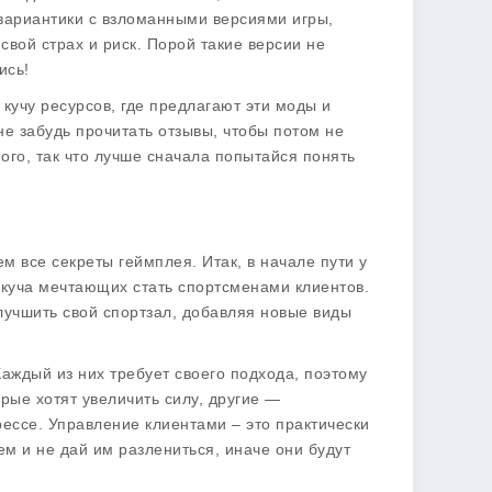
 вариантики с
взломанными версиями
игры,
свой страх и риск. Порой такие версии не
ись!
 кучу ресурсов, где предлагают эти моды и
е забудь прочитать отзывы, чтобы потом не
ного, так что лучше сначала попытайся понять
м все секреты геймплея. Итак, в начале пути у
и куча мечтающих стать спортсменами клиентов.
учшить свой спортзал, добавляя новые виды
Каждый из них требует своего подхода, поэтому
рые хотят увеличить силу, другие —
прессе. Управление клиентами – это практически
ем и не дай им разлениться, иначе они будут