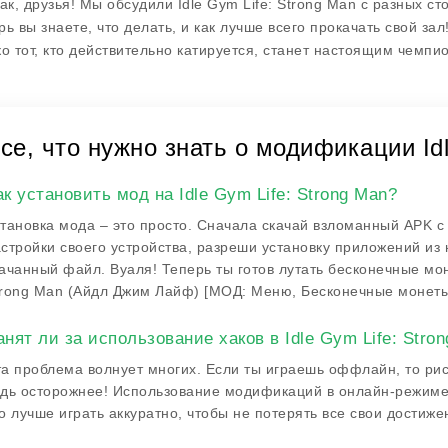
так, друзья! Мы обсудили
Idle Gym Life: Strong Man
с разных ст
рь вы знаете, что делать, и как лучше всего прокачать свой за
ко тот, кто действительно катируется, станет настоящим чемпи
се, что нужно знать о модификации Idl
ак установить мод на Idle Gym Life: Strong Man?
тановка мода – это просто. Сначала скачай взломанный APK с
стройки своего устройства, разреши установку приложений из 
ачанный файл. Вуаля! Теперь ты готов лутать бесконечные мон
rong Man (Айдл Джим Лайф) [МОД: Меню, Бесконечные монеты
анят ли за использование хаков в Idle Gym Life: Stro
а проблема волнует многих. Если ты играешь оффлайн, то риск
дь осторожнее! Использование модификаций в онлайн-режиме м
о лучше играть аккуратно, чтобы не потерять все свои достиже