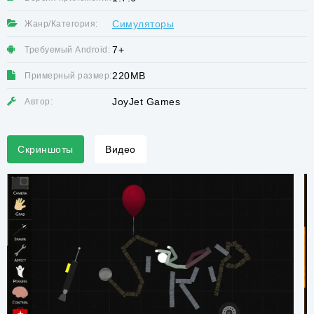
Симуляторы
Жанр/Категория:
7+
Требуемый Android:
220MB
Примерный размер:
JoyJet Games
Автор:
Скриншоты
Видео