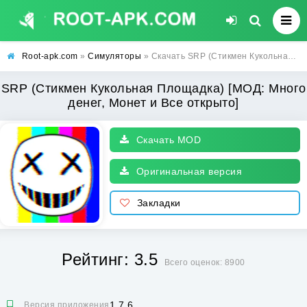
Root-apk.com
»
Симуляторы
» Скачать SRP (Стикмен Кукольная Площадка) [МОД: Много денег, Монет и Все открыто] | Взлом SRP на Андроид
SRP (Стикмен Кукольная Площадка) [МОД: Много
денег, Монет и Все открыто]
Скачать MOD
Оригинальная версия
Закладки
Рейтинг: 3.5
Всего оценок: 8900
1.7.6
Версия приложения: