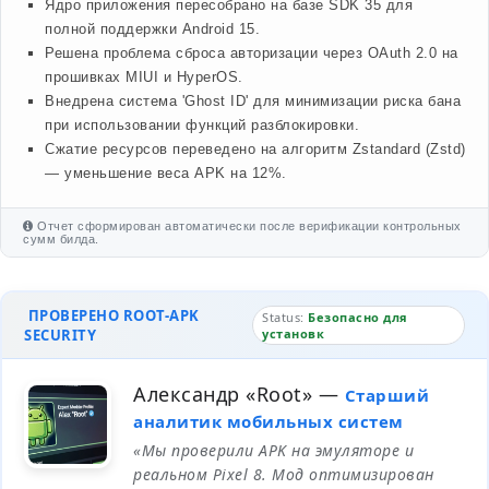
Ядро приложения пересобрано на базе SDK 35 для
полной поддержки Android 15.
Решена проблема сброса авторизации через OAuth 2.0 на
прошивках MIUI и HyperOS.
Внедрена система 'Ghost ID' для минимизации риска бана
при использовании функций разблокировки.
Сжатие ресурсов переведено на алгоритм Zstandard (Zstd)
— уменьшение веса APK на 12%.
Отчет сформирован автоматически после верификации контрольных
сумм билда.
ПРОВЕРЕНО ROOT-APK
Status:
Безопасно для
SECURITY
установк
Александр «Root»
—
Старший
аналитик мобильных систем
«Мы проверили APK на эмуляторе и
реальном Pixel 8. Мод оптимизирован