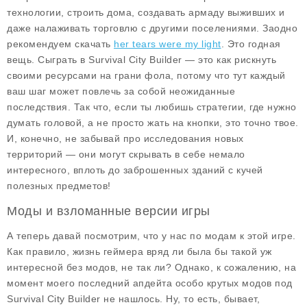
технологии, строить дома, создавать армаду выживших и
даже налаживать торговлю с другими поселениями. Заодно
рекомендуем скачать
her tears were my light
. Это годная
вещь. Сыграть в Survival City Builder — это как рискнуть
своими ресурсами на грани фола, потому что тут каждый
ваш шаг может повлечь за собой неожиданные
последствия. Так что, если ты любишь стратегии, где нужно
думать головой, а не просто жать на кнопки, это точно твое.
И, конечно, не забывай про исследования новых
территорий — они могут скрывать в себе немало
интересного, вплоть до заброшенных зданий с кучей
полезных предметов!
Моды и взломанные версии игры
А теперь давай посмотрим, что у нас по модам к этой игре.
Как правило, жизнь геймера вряд ли была бы такой уж
интересной без модов, не так ли? Однако, к сожалению, на
момент моего последний апдейта особо крутых модов под
Survival City Builder не нашлось. Ну, то есть, бывает,