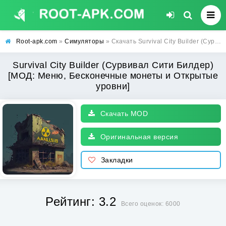
Root-apk.com
»
Симуляторы
» Скачать Survival City Builder (Сурвивал Сити Билдер) [МОД: Меню, Бесконечные монеты и Открытые уровни] | Взлом Survival City Builder на Андроид
Survival City Builder (Сурвивал Сити Билдер)
[МОД: Меню, Бесконечные монеты и Открытые
уровни]
Скачать MOD
Оригинальная версия
Закладки
Рейтинг: 3.2
Всего оценок: 6000