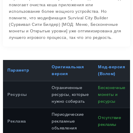
помогает очистка кеша приложения или
использование более мощного устройства. Но
помните, что модификация Survival City Builder
(Сурвивал Сити Билдер) [МОД: Меню, Бесконечные
монеты и Открытые уровни] уже оптимизирована для
лучшего игрового процесса, так что это редкость.
Оригинальная
Мод-версия
Параметр
версия
(Взлом)
Ограниченные
Бесконечные
Ресурсы
ресурсы, которые
монеты и
нужно собирать
ресурсы
Периодические
Отсутствие
Реклама
рекламные
рекламы
объявления