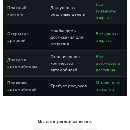
Все
Платный
Доступен за
элементы
контент
реальные деньги
открыты
Необходимы
Открытие
Все уровни
достижения для
уровней
открыты
открытия
Ограниченное
Все
Доступ к
количество
автомобили
автомобилям
автомобилей
доступны
Прокачка
Мгновенная
Требует ресурсов
автомобилей
прокачка
Мы в социальных сетях: