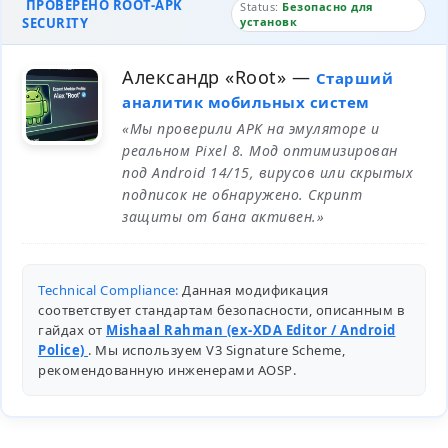
ПРОВЕРЕНО ROOT-APK
Status:
Безопасно для
SECURITY
установк
Александр «Root»
—
Старший
аналитик мобильных систем
«Мы проверили APK на эмуляторе и
реальном Pixel 8. Мод оптимизирован
под Android 14/15, вирусов или скрытых
подписок не обнаружено. Скрипт
защиты от бана активен.»
Technical Compliance:
Данная модификация
соответствует стандартам безопасности, описанным в
гайдах от
Mishaal Rahman (ex-XDA Editor / Android
Police)
. Мы используем V3 Signature Scheme,
рекомендованную инженерами
AOSP
.