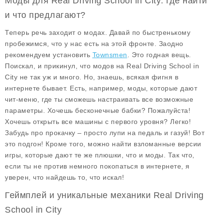
Моды для Real Driving School in City: где найти
и что предлагают?
Теперь речь заходит о модах. Давай по быстренькому
пробежимся, что у нас есть на этой фронте. Заодно
рекомендуем установить
Townsmen
. Это годная вещь.
Поискал, и прикинул, что модов на
Real Driving School in
City
не так уж и много. Но, знаешь, всякая фигня в
интернете бывает. Есть, например, моды, которые дают
чит-меню, где ты сможешь настраивать все возможные
параметры. Хочешь бесконечные бабки? Пожалуйста!
Хочешь открыть все машины с первого уровня? Легко!
Забудь про прокачку – просто лупи на педаль и газуй! Вот
это подгон! Кроме того, можно найти взломанные версии
игры, которые дают те же плюшки, что и моды. Так что,
если ты не против немного покопаться в интернете, я
уверен, что найдешь то, что искал!
Геймплей и уникальные механики Real Driving
School in City