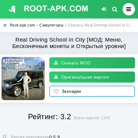
Root-apk.com
»
Симуляторы
» Скачать Real Driving School in City [МОД: Меню, Бесконечные монеты и Открытые уровни] | Взлом Real Driving School in City на Андроид
Real Driving School in City [МОД: Меню,
Бесконечные монеты и Открытые уровни]
Скачать MOD
Оригинальная версия
Закладки
Рейтинг: 3.2
Всего оценок: 1100
0.5.9
Версия приложения: