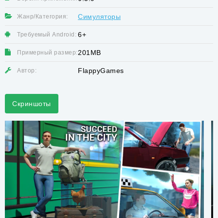
Симуляторы
Жанр/Категория:
6+
Требуемый Android:
201MB
Примерный размер:
FlappyGames
Автор:
Скриншоты