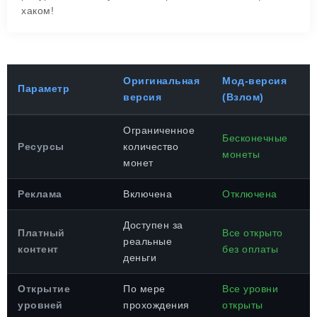
хаком!
Оригинальная
Мод-версия
Параметр
версия
(Взлом)
Ограниченное
Бесконечные
Ресурсы
количество
монеты
монет
Реклама
Включена
Отключена
Доступен за
Платный
Все открыто
реальные
контент
без оплаты
деньги
Открытие
По мере
Все уровни
уровней
прохождения
открыты