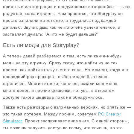
приятные иллюстрации и продуманные интерфейсы — глаз
радуется, когда играешь. Нам нравится, что Storyplay не
просто запилили на коленке, а трудились над каждой
деталью. Звучит, дык, как нечто очень увлекательное, и
заставляет думать: "А что же будет дальше?"
Есть ли моды для Storyplay?
А теперь давай разберемся с тем, есть ли какие-нибудь
моды
на эту игрушку. Сразу скажу, что найти их не так
просто, как найти иголку в стоге сена. На момент, когда я в
последний раз проверял, выбор модов был очень
ограничен. Многие игроки, конечно, искали
мод меню
,
много денег
, и прочие фишечки, но, увы, в открытом
доступе такого шедевра пока не обнаружилось.
Также есть разговоры о
взломанных версиях
, но опять же —
это такая лотерея. Между прочим, советуем
PC Creator
Simulator
. Проект заслуживает внимания. С одной стороны,
ты можешь получить доступ ко всему, что хочешь, но кто