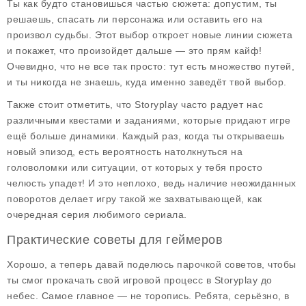
Ты как будто становишься частью сюжета: допустим, ты
решаешь, спасать ли персонажа или оставить его на
произвол судьбы. Этот выбор откроет новые линии сюжета
и покажет, что произойдет дальше — это прям кайф!
Очевидно, что не все так просто: тут есть множество путей,
и ты никогда не знаешь, куда именно заведёт твой выбор.
Также стоит отметить, что Storyplay часто радует нас
различными квестами и заданиями, которые придают игре
ещё больше динамики. Каждый раз, когда ты открываешь
новый эпизод, есть вероятность натолкнуться на
головоломки или ситуации, от которых у тебя просто
челюсть упадет! И это неплохо, ведь наличие неожиданных
поворотов делает игру такой же захватывающей, как
очередная серия любимого сериала.
Практические советы для геймеров
Хорошо, а теперь давай поделюсь парочкой советов, чтобы
ты смог прокачать свой игровой процесс в Storyplay до
небес. Самое главное — не торопись. Ребята, серьёзно, в