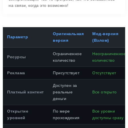
на связи, когда это возможно!
Оригинальная
Мод-версия
Параметр
версия
(Взлом)
Ограниченное
Неограниченное
Ресурсы
количество
количество
Реклама
Присутствует
Отсутствует
Доступен за
Платный контент
реальные
Все открыто
деньги
Открытие
По мере
Все уровни
уровней
прохождения
доступны сразу