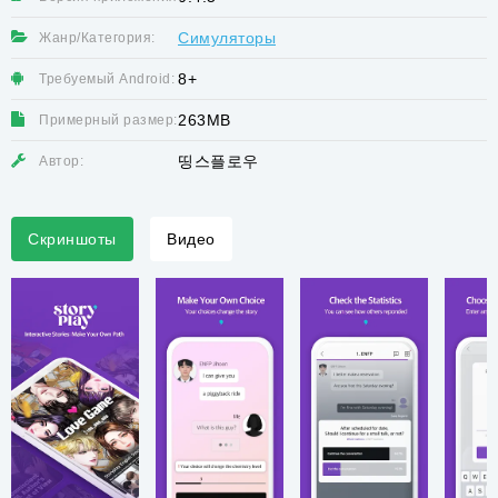
Симуляторы
Жанр/Категория:
8+
Требуемый Android:
263MB
Примерный размер:
띵스플로우
Автор:
Скриншоты
Видео