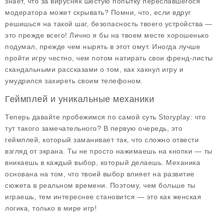
знает, что за вирусняк шестую попытку переславшегося
модератора может скрывать? Помни, что, если вдруг
решишься на такой шаг, безопасность твоего устройства —
это прежде всего! Лично я бы на твоем месте хорошенько
подумал, прежде чем нырять в этот омут. Иногда лучше
пройти игру честно, чем потом натирать свои френд-листы
скандальными рассказами о том, как хакнул игру и
умудрился захиреть своим телефоном.
Геймплей и уникальные механики
Теперь давайте пробежимся по самой суть Storyplay: что
тут такого замечательного? В первую очередь, это
геймплей, который заманивает так, что сложно отвести
взгляд от экрана. Ты не просто нажимаешь на кнопки — ты
вникаешь в каждый выбор, который делаешь. Механика
основана на том, что твоий выбор влияет на развитие
сюжета в реальном времени. Поэтому, чем больше ты
играешь, тем интереснее становится — это как женская
логика, только в мире игр!