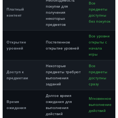
Необходимость
Все
покупки для
Платный
предметы
получения
контент
доступны
некоторых
без покупок
предметов
Все уровни
Открытие
Постепенное
открыты с
уровней
открытие уровней
начала
игры
Некоторые
Все
Доступ к
предметы требуют
предметы
предметам
выполнения
доступны
заданий
сразу
Долгое время
Мгновенное
Время
ожидания для
выполнение
ожидания
выполнения
действий
действий