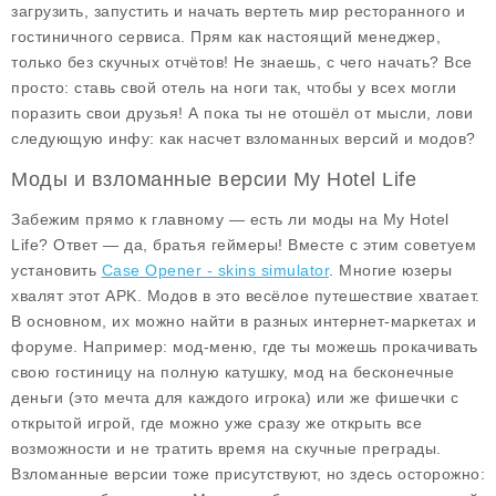
загрузить, запустить и начать вертеть мир ресторанного и
гостиничного сервиса. Прям как настоящий менеджер,
только без скучных отчётов! Не знаешь, с чего начать? Все
просто: ставь свой отель на ноги так, чтобы у всех могли
поразить свои друзья! А пока ты не отошёл от мысли, лови
следующую инфу: как насчет взломанных версий и модов?
Моды и взломанные версии My Hotel Life
Забежим прямо к главному — есть ли моды на
My Hotel
Life
? Ответ — да, братья геймеры! Вместе с этим советуем
установить
Case Opener - skins simulator
. Многие юзеры
хвалят этот APK. Модов в это весёлое путешествие хватает.
В основном, их можно найти в разных интернет-маркетах и
форуме. Например: мод-меню, где ты можешь прокачивать
свою гостиницу на полную катушку, мод на бесконечные
деньги (это мечта для каждого игрока) или же фишечки с
открытой игрой, где можно уже сразу же открыть все
возможности и не тратить время на скучные преграды.
Взломанные версии тоже присутствуют, но здесь осторожно: