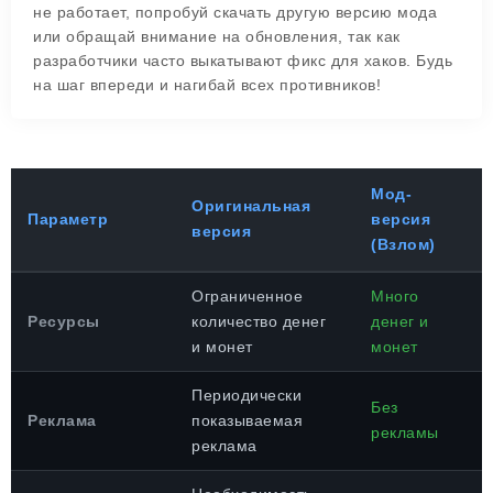
не работает, попробуй скачать другую версию мода
или обращай внимание на обновления, так как
разработчики часто выкатывают фикс для хаков. Будь
на шаг впереди и нагибай всех противников!
Мод-
Оригинальная
Параметр
версия
версия
(Взлом)
Ограниченное
Много
Ресурсы
количество денег
денег и
и монет
монет
Периодически
Без
Реклама
показываемая
рекламы
реклама