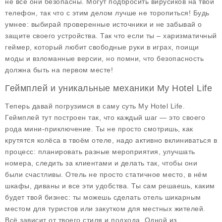
не все они безопасны. Могут подбросить вирусиков на твой
телефон, так что с этим делом лучше не торопиться! Будь
умнее: выбирай проверенные источники и не забывай о
защите своего устройства. Так что если ты – харизматичный
геймер, который любит свободные руки в играх, поищи
моды и взломанные версии, но помни, что безопасность
должна быть на первом месте!
Геймплей и уникальные механики My Hotel Life
Теперь давай погрузимся в саму суть
My Hotel Life
.
Геймплей тут построен так, что каждый шаг — это своего
рода мини-приключение. Ты не просто смотришь, как
крутятся колёса в твоём отеле, надо активно вклиниваться в
процесс: планировать разные мероприятия, улучшать
номера, следить за клиентами и делать так, чтобы они
были счастливы. Отель не просто статичное место, в нём
шкафы, диваны и все эти удобства. Ты сам решаешь, каким
будет твой бизнес: ты можешь сделать отель шикарным
местом для туристов или закутком для местных жителей.
Всё зависит от твоего стиля и подхода. Одной из