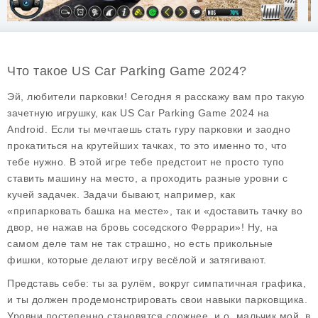
Что такое US Car Parking Game 2024?
Эй, любители парковки! Сегодня я расскажу вам про такую
зачетную игрушку, как
US Car Parking Game 2024
на
Android. Если ты мечтаешь стать гуру парковки и заодно
прокатиться на крутейших тачках, то это именно то, что
тебе нужно. В этой игре тебе предстоит не просто тупо
ставить машину на место, а проходить разные уровни с
кучей задачек. Задачи бывают, например, как
«припарковать башка на месте», так и «доставить тачку во
двор, не нажав на бровь соседского Феррари»! Ну, на
самом деле там не так страшно, но есть прикольные
фишки, которые делают игру весёлой и затягивают.
Представь себе: ты за рулём, вокруг симпатичная графика,
и ты должен продемонстрировать свои навыки парковщика.
Уровни постепенно становятся сложнее, и о, мальчик мой, в