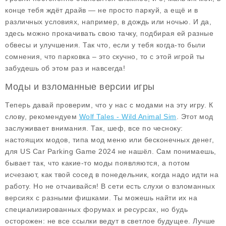
конце тебя ждёт драйв — не просто паркуй, а ещё и в
различных условиях, например, в дождь или ночью. И да,
здесь можно прокачивать свою тачку, подбирая ей разные
обвесы и улучшения. Так что, если у тебя когда-то были
сомнения, что парковка – это скучно, то с этой игрой ты
забудешь об этом раз и навсегда!
Моды и взломанные версии игры
Теперь давай проверим, что у нас с модами на эту игру. К
слову, рекомендуем
Wolf Tales - Wild Animal Sim
. Этот мод
заслуживает внимания. Так, шеф, все по чесноку:
настоящих модов, типа
мод меню
или
бесконечных денег
,
для
US Car Parking Game 2024
не нашёл. Сам понимаешь,
бывает так, что какие-то моды появляются, а потом
исчезают, как твой сосед в понедельник, когда надо идти на
работу. Но не отчаивайся! В сети есть слухи о взломанных
версиях с разными фишками. Ты можешь найти их на
специализированных форумах и ресурсах, но будь
осторожен: не все ссылки ведут в светлое будущее. Лучше