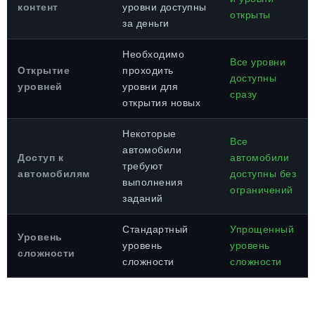
контент
уровни доступны
открыты
за деньги
Необходимо
Все уровни
Открытие
проходить
доступны
уровней
уровни для
сразу
открытия новых
Некоторые
Все
автомобили
Доступ к
автомобили
требуют
автомобилям
доступны без
выполнения
ограничений
заданий
Стандартный
Упрощенный
Уровень
уровень
уровень
сложности
сложности
сложности