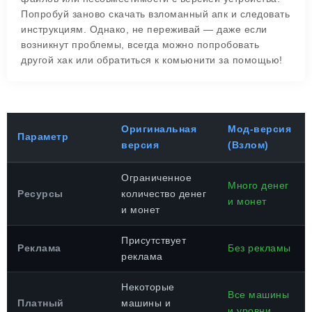
Попробуй заново скачать взломанный апк и следовать
инструкциям. Однако, не переживай — даже если
возникнут проблемы, всегда можно попробовать
другой хак или обратиться к комьюнити за помощью!
Оригинальная
Мод-версия
Параметр
версия
(Взлом)
Ограниченное
Много денег
Ресурсы
количество денег
и монет
и монет
Присутствует
Реклама
Без рекламы
реклама
Некоторые
Все машины
Платный
машины и
и уровни