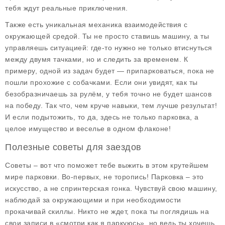
тебя ждут реальные приключения.
Также есть уникальная механика взаимодействия с
окружающей средой. Ты не просто ставишь машину, а ты
управляешь ситуацией: где-то нужно не только втиснуться
между двумя тачками, но и следить за временем. К
примеру, одной из задач будет — припарковаться, пока не
пошли прохожие с собачками. Если они увидят, как ты
безобразничаешь за рулём, у тебя точно не будет шансов
на победу. Так что, чем круче навыки, тем лучше результат!
И если подытожить, то да, здесь не только парковка, а
целое имущество и веселье в одном флаконе!
Полезные советы для заездов
Советы – вот что поможет тебе выжить в этом крутейшем
мире парковки. Во-первых, не торопись! Парковка – это
искусство, а не спринтерская гонка. Чувствуй свою машину,
наблюдай за окружающими и при необходимости
прокачивай скиллы. Никто не ждет, пока ты поглядишь на
свои записи в «смотри как я паркуюсь», но ведь ты хочешь