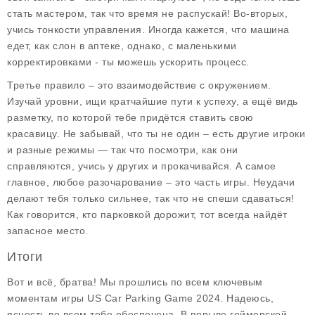
стать мастером, так что время не распускай! Во-вторых,
учись тонкости управления. Иногда кажется, что машина
едет, как слон в аптеке, однако, с маленькими
корректировками - ты можешь ускорить процесс.
Третье правило – это взаимодействие с окружением.
Изучай уровни, ищи кратчайшие пути к успеху, а ещё видь
разметку, по которой тебе придётся ставить свою
красавицу. Не забывай, что ты не один – есть другие игроки
и разные режимы — так что посмотри, как они
справляются, учись у других и прокачивайся. А самое
главное, любое разочарование – это часть игры. Неудачи
делают тебя только сильнее, так что не спеши сдаваться!
Как говорится, кто парковкой дорожит, тот всегда найдёт
запасное место.
Итоги
Вот и всё, братва! Мы прошлись по всем ключевым
моментам игры
US Car Parking Game 2024
. Надеюсь,
ясность во всем тебе обеспечена. В порыве геймерской