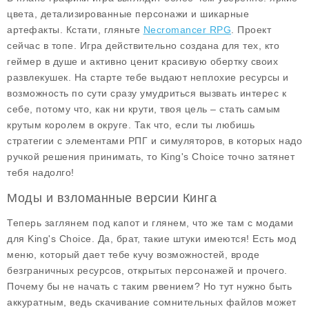
цвета, детализированные персонажи и шикарные
артефакты. Кстати, гляньте
Necromancer RPG
. Проект
сейчас в топе. Игра действительно создана для тех, кто
геймер в душе и активно ценит красивую обертку своих
развлекушек. На старте тебе выдают неплохие ресурсы и
возможность по сути сразу умудриться вызвать интерес к
себе, потому что, как ни крути, твоя цель – стать самым
крутым королем в округе. Так что, если ты любишь
стратегии с элементами РПГ и симуляторов, в которых надо
ручкой решения принимать, то
King's Choice
точно затянет
тебя надолго!
Моды и взломанные версии Кинга
Теперь заглянем под капот и глянем, что же там с модами
для
King's Choice
. Да, брат, такие штуки имеются! Есть мод
меню, который дает тебе кучу возможностей, вроде
безграничных ресурсов, открытых персонажей и прочего.
Почему бы не начать с таким рвением? Но тут нужно быть
аккуратным, ведь скачивание сомнительных файлов может