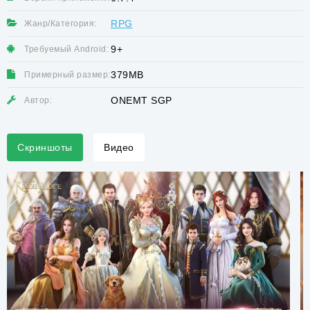
RPG
Жанр/Категория:
9+
Требуемый Android:
379MB
Примерный размер:
ONEMT SGP
Автор:
Скриншоты
Видео