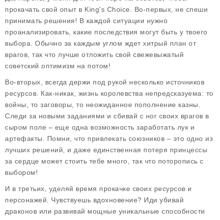
прокачать свой опыт в
King's Choice
. Во-первых, не спеши
принимать решения! В каждой ситуации нужно
проанализировать, какие последствия могут быть у твоего
выбора. Обычно за каждым углом ждет хитрый план от
врагов, так что лучше отложить свой свежевыжатый
советский оптимизм на потом!
Во-вторых, всегда держи под рукой несколько источников
ресурсов. Как-никак, жизнь королевства непредсказуема: то
войны, то заговоры, то неожиданное пополнение казны.
Следи за новыми заданиями и сбивай с ног своих врагов в
сыром поле – еще одна возможность заработать лук и
артефакты. Помни, что привлекать союзников – это одно из
лучших решений, и даже единственная потеря принцессы
за сердце может стоить тебе много, так что поторопись с
выбором!
И в третьих, уделяй время прокачке своих ресурсов и
персонажей. Чувствуешь вдохновение? Иди убивай
драконов или развивай мощные уникальные способности