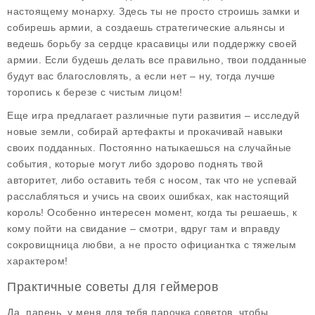
настоящему монарху. Здесь ты не просто строишь замки и
собирешь армии, а создаешь стратегические альянсы и
ведешь борьбу за сердце красавицы или поддержку своей
армии. Если будешь делать все правильно, твои подданные
будут вас благословлять, а если нет – ну, тогда лучше
торопись к березе с чистым лицом!
Еще игра предлагает различные пути развития – исследуй
новые земли, собирай артефакты и прокачивай навыки
своих подданных. Постоянно натыкаешься на случайные
события, которые могут либо здорово поднять твой
авторитет, либо оставить тебя с носом, так что не успевай
расслабляться и учись на своих ошибках, как настоящий
король! Особенно интересен момент, когда ты решаешь, к
кому пойти на свидание – смотри, вдруг там и вправду
сокровищница любви, а не просто официантка с тяжелым
характером!
Практичные советы для геймеров
Да, парень, у меня для тебя парочка советов, чтобы