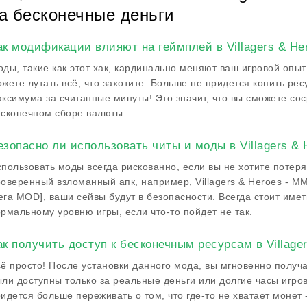
а бесконечные деньги
ак модификации влияют на геймплей в Villagers & H
ды, такие как этот хак, кардинально меняют ваш игровой опы
жете лутать всё, что захотите. Больше не придется копить ре
ксимума за считанные минуты! Это значит, что вы сможете сос
сконечном сборе валюты.
езопасно ли использовать читы и моды в Villagers &
пользовать моды всегда рискованно, если вы не хотите потеря
оверенный взломанный апк, например, Villagers & Heroes - 
га MOD], ваши сейвы будут в безопасности. Всегда стоит имет
рмальному уровню игры, если что-то пойдет не так.
ак получить доступ к бесконечным ресурсам в Villag
ё просто! После установки данного мода, вы мгновенно получ
ли доступны только за реальные деньги или долгие часы игров
идется больше переживать о том, что где-то не хватает монет 