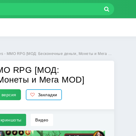
Д: Бесконечные деньги, Монеты и Мега MOD] | Взлом Villagers & Heroes - MMO RPG на Андроид
 MMO RPG [МОД:
 Монеты и Мега MOD]
 версия
Закладки
криншоты
Видео