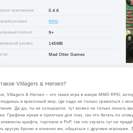
0.4.6
ерсия приложения:
RPG
анр/Категория:
9+
ребуемый Android:
145MB
римерный размер:
Mad Otter Games
втор:
такое Villagers & Heroes?
че, Villagers & Heroes – это такая игра в жанре MMO RPG, кото
опадаешь в красочный мир, где надо не только сражаться с мо
ление. Да-да, ты не ослышался, тут можно не только пинать вр
ка. Графика яркая и приятная для глаз, так что бегать по этом
 элементы крафта, торговли и PvP, так что скучать тут не при
ть крутую броню и конечно же, общаться с другими игроками. З