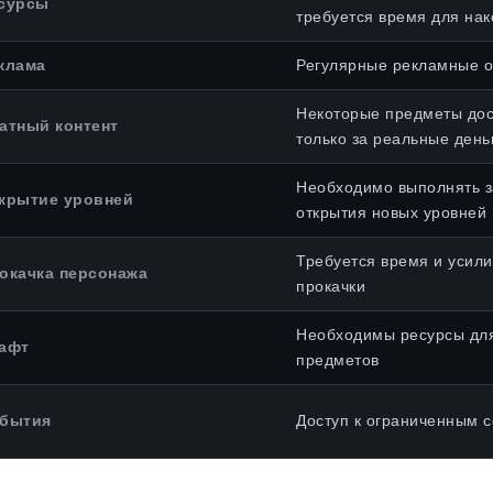
сурсы
требуется время для на
клама
Регулярные рекламные 
Некоторые предметы до
атный контент
только за реальные день
Необходимо выполнять з
крытие уровней
открытия новых уровней
Требуется время и усили
окачка персонажа
прокачки
Необходимы ресурсы дл
афт
предметов
бытия
Доступ к ограниченным 