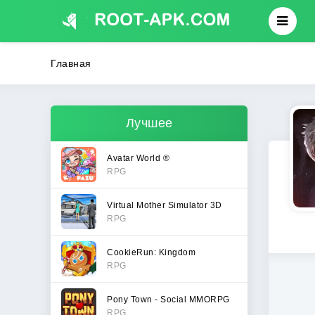
Главная
Лучшее
Avatar World ®
RPG
Virtual Mother Simulator 3D
RPG
CookieRun: Kingdom
RPG
Pony Town - Social MMORPG
RPG