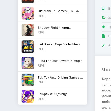
В
DIY Makeup Games: DIY Games
RPG
Ж
Т
Shadow Fight 4: Arena
RPG
П
Jail Break : Cops Vs Robbers
А
RPG
Luna Fantasia: Sword & Magic
RPG
Что 
Tuk Tuk Auto Driving Games 3D
Коро
RPG
ты п
посе
Конфликт Хидзюцу
доми
RPG
себе
дела