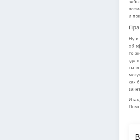
забы
всем
и по
Пра
Ну и
об
э
то э
где 
ты е
могу
как 
заче
Итак
Помни
В