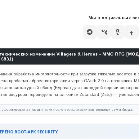
Мы в социальных сет
технических изменений Villagers & Heroes - MMO RPG [МО
 6831)
чшена обработка многопоточности при загрузке тяжелых ассетов в
ена проблема сброса авторизации через OAuth 2.0 на прошивках MI
овлен сигнатурный обход (Bypass) для последней версии серверног
тие ресурсов переведено на алгоритм Zstandard (Zstd) — уменьше
 сформирован автоматически после верификации контрольных сумм билда.
РЕНО ROOT-APK SECURITY