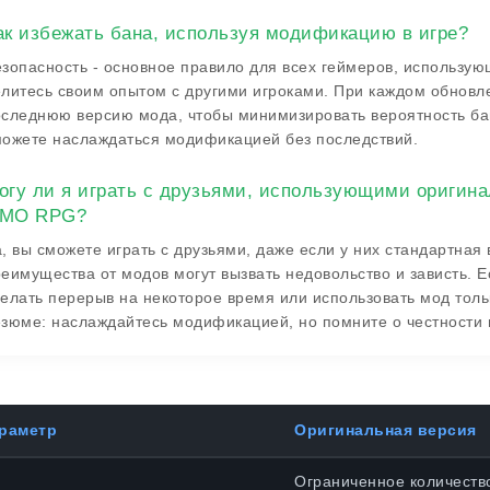
ак избежать бана, используя модификацию в игре?
зопасность - основное правило для всех геймеров, использую
литесь своим опытом с другими игроками. При каждом обновле
следнюю версию мода, чтобы минимизировать вероятность бан
ожете наслаждаться модификацией без последствий.
огу ли я играть с друзьями, использующими оригинал
MO RPG?
, вы сможете играть с друзьями, даже если у них стандартная 
еимущества от модов могут вызвать недовольство и зависть. 
елать перерыв на некоторое время или использовать мод тол
зюме: наслаждайтесь модификацией, но помните о честности в
раметр
Оригинальная версия
Ограниченное количество