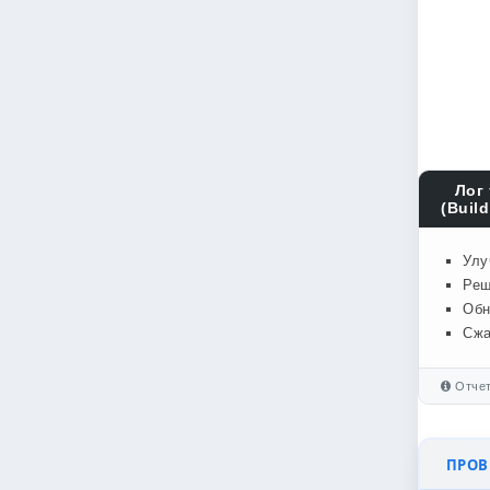
Лог 
(Build
Улу
Реш
Обн
Сжа
Отчет
ПРОВЕ