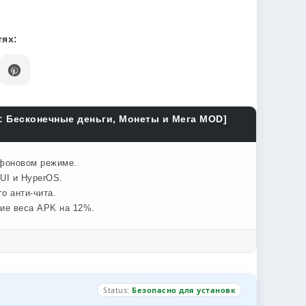
ях:
Д: Бесконечные деньги, Монеты и Мега MOD]
 фоновом режиме.
UI и HyperOS.
о анти-чита.
ние веса APK на 12%.
Status:
Безопасно для установк