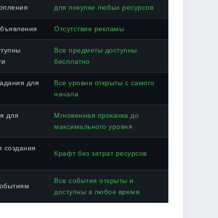
копления
для покупки любых ресурсов
объявления
Отсутствие рекламы
ступны
Все предметы доступны
ги
бесплатно
адания для
Все уровни открыты с самого
начала
я для
Мгновенная прокачка до
максимального уровня
я создания
Крафт без затрат ресурсов
Все события открыты и
событиям
доступны в любое время