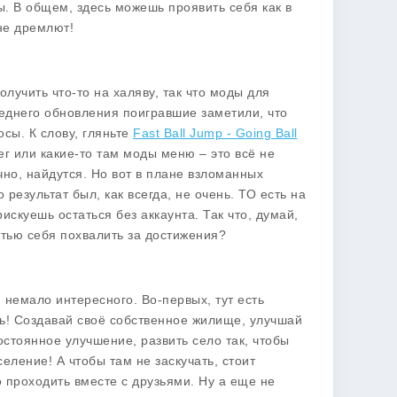
ы. В общем, здесь можешь проявить себя как в
 не дремлют!
лучить что-то на халяву, так что моды для
леднего обновления поигравшие заметили, что
осы. К слову, гляньте
Fast Ball Jump - Going Ball
ег
или какие-то там
моды меню
– это всё не
чно, найдутся. Но вот в плане
взломанных
 результат был, как всегда, не очень. ТО есть на
искуешь остаться без аккаунта. Так что, думай,
стью себя похвалить за достижения?
и немало интересного. Во-первых, тут есть
ель! Создавай своё собственное жилище, улучшай
остоянное улучшение, развить село так, чтобы
еление! А чтобы там не заскучать, стоит
о проходить вместе с друзьями. Ну а еще не