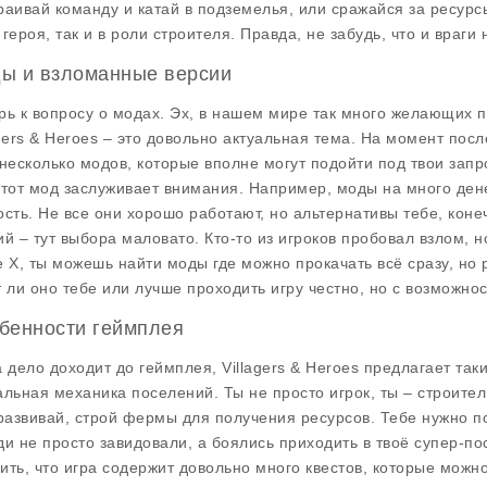
раивай команду и катай в подземелья, или сражайся за ресурс
 героя, так и в роли строителя. Правда, не забудь, что и враги
ы и взломанные версии
рь к вопросу о модах. Эх, в нашем мире так много желающих по
agers & Heroes – это довольно актуальная тема. На момент пос
 несколько модов, которые вполне могут подойти под твои запр
Этот мод заслуживает внимания. Например, моды на
много ден
ость. Не все они хорошо работают, но альтернативы тебе, коне
ий
– тут выбора маловато. Кто-то из игроков пробовал взлом, но
е X, ты можешь найти моды где можно прокачать всё сразу, но р
т ли оно тебе или лучше проходить игру честно, но с возможно
бенности геймплея
а дело доходит до геймплея, Villagers & Heroes предлагает так
альная механика
поселений
. Ты не просто игрок, ты – строит
 развивай, строй фермы для получения ресурсов. Тебе нужно п
ди не просто завидовали, а боялись приходить в твоё супер-пос
ить, что игра содержит довольно много квестов, которые можн