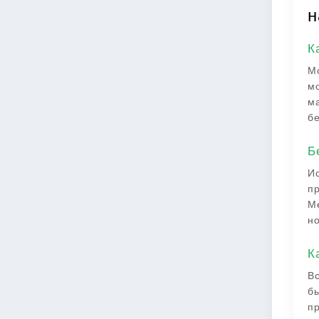
н
К
Мо
мо
ма
бе
Б
Ис
пр
Ме
но
К
Вс
бы
пр