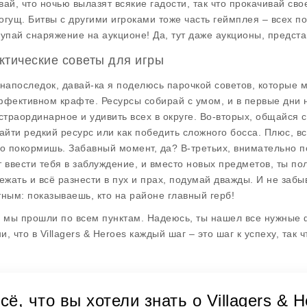
вай, что ночью вылазят всякие гадости, так что прокачивай сво
огущ. Битвы с другими игроками тоже часть геймплея – всех п
купай снаряжение на аукционе! Да, тут даже аукционы, предст
ктические советы для игры
 напоследок, давай-ка я поделюсь парочкой советов, которые м
ффективном крафте
. Ресурсы собирай с умом, и в первые дни 
кстраординарное и удивить всех в округе. Во-вторых, общайся с
найти редкий ресурс или как победить сложного босса. Плюс, вс
го покормишь. Забавный момент, да? В-третьих, внимательно п
т ввести тебя в заблуждение, и вместо новых предметов, ты п
бежать и всё разнести в пух и прах, подумай дважды. И не заб
тным: показываешь, кто на районе
главный герб
!
, мы прошли по всем пунктам. Надеюсь, ты нашел все нужные ф
, что в Villagers & Heroes каждый шаг – это шаг к успеху, так 
сё, что вы хотели знать о Villagers 