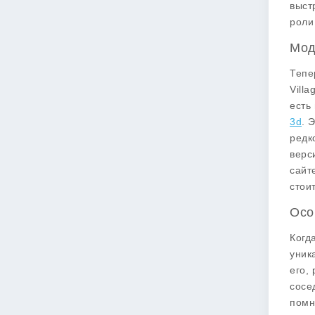
выст
роли
Мод
Тепе
Vill
есть
3d
. 
редк
верс
сайт
стои
Осо
Когд
уник
его,
сосе
помн