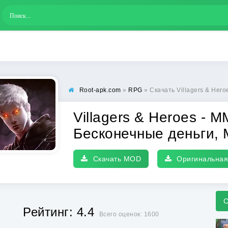
Root-apk.com
»
RPG
» Скачать Villagers & Heroes - MMO RPG [МО
Villagers & Heroes -
Бесконечные деньги,
Скачать MOD
Оригинальная
С
Рейтинг: 4.4
Всего оценок: 1600