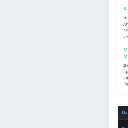
К
Бе
де
по
см
М
M
Да
пр
сд
Ре
Па