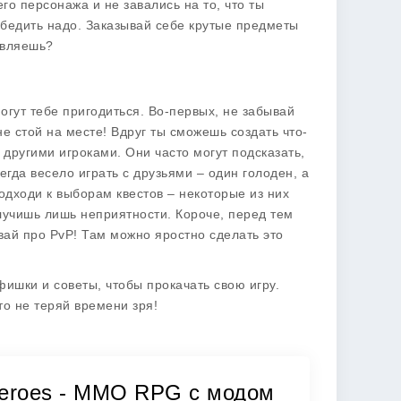
его персонажа и не завались на то, что ты
обедить надо. Заказывай себе крутые предметы
авляешь?
огут тебе пригодиться. Во-первых, не забывай
не стой на месте! Вдруг ты сможешь создать что-
 другими игроками. Они часто могут подсказать,
егда весело играть с друзьями – один голоден, а
одходи к выборам квестов – некоторые из них
олучишь лишь неприятности. Короче, перед тем
ывай про PvP! Там можно яростно сделать это
ишки и советы, чтобы прокачать свою игру.
что не теряй времени зря!
& Heroes - MMO RPG с модом