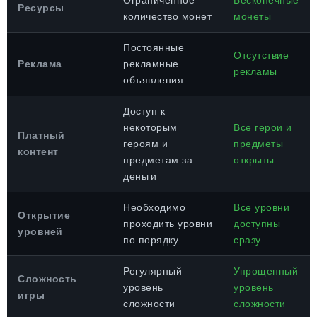
Ограниченное
Бесконечные
Ресурсы
количество монет
монеты
Постоянные
Отсутствие
Реклама
рекламные
рекламы
объявления
Доступ к
некоторым
Все герои и
Платный
героям и
предметы
контент
предметам за
открыты
деньги
Необходимо
Все уровни
Открытие
проходить уровни
доступны
уровней
по порядку
сразу
Регулярный
Упрощенный
Сложность
уровень
уровень
игры
сложности
сложности