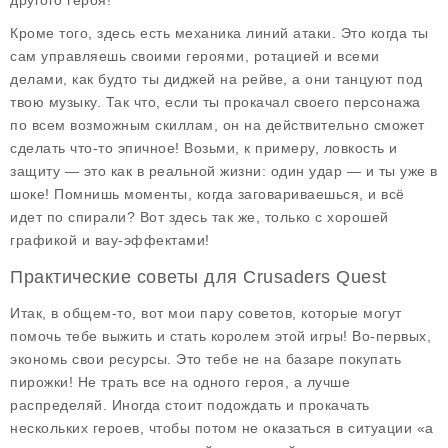
другого героя!
Кроме того, здесь есть
механика линий атаки
. Это когда ты
сам управляешь своими героями, ротацией и всеми
делами, как будто ты диджей на рейве, а они танцуют под
твою музыку. Так что, если ты прокачал своего персонажа
по всем возможным скиллам, он на действительно сможет
сделать что-то эпичное! Возьми, к примеру, ловкость и
защиту — это как в реальной жизни: один удар — и ты уже в
шоке! Помнишь моменты, когда заговариваешься, и всё
идет по спирали? Вот здесь так же, только с хорошей
графикой и вау-эффектами!
Практические советы для Crusaders Quest
Итак, в общем-то, вот мои пару советов, которые могут
помочь тебе выжить и стать королем этой игры! Во-первых,
экономь свои ресурсы. Это тебе не на базаре покупать
пирожки! Не трать все на одного героя, а лучше
распределяй. Иногда стоит подождать и прокачать
нескольких героев, чтобы потом не оказаться в ситуации «а