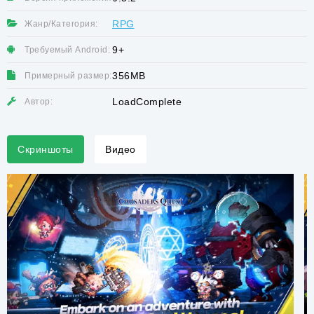
RPG
Жанр/Категория:
9+
Требуемый Android:
356MB
Примерный размер:
LoadComplete
Автор:
Скриншоты
Видео