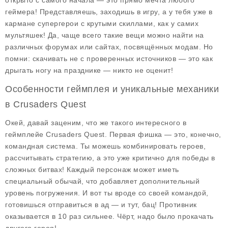
открыто с самого начала — это прямо мечта любого
геймера! Представляешь, заходишь в игру, а у тебя уже в
кармане супергерои с крутыми скиллами, как у самих
мультяшек! Да, чаще всего такие вещи можно найти на
различных форумах или сайтах, посвящённых модам. Но
помни: скачивать не с проверенных источников — это как
дрыгать ногу на празднике — никто не оценит!
Особенности геймплея и уникальные механики
в Crusaders Quest
Окей, давай заценим, что же такого интересного в
геймплейе Crusaders Quest. Первая фишка — это, конечно,
командная система
. Ты можешь комбинировать героев,
рассчитывать стратегию, а это уже критично для победы в
сложных битвах! Каждый персонаж может иметь
специальный обычай, что добавляет дополнительный
уровень погружения. И вот ты вроде со своей командой,
готовишься отправиться в ад — и тут, бац! Противник
оказывается в 10 раз сильнее. Чёрт, надо было прокачать