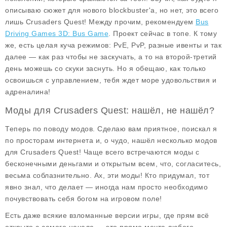
описываю сюжет для нового blockbuster'а, но нет, это всего
лишь Crusaders Quest! Между прочим, рекомендуем
Bus
Driving Games 3D: Bus Game
. Проект сейчас в топе. К тому
же, есть целая куча режимов: PvE, PvP, разные ивенты и так
далее — как раз чтобы не заскучать, а то на второй-третий
день можешь со скуки заснуть. Но я обещаю, как только
освоишься с управлением, тебя ждет море удовольствия и
адреналина!
Моды для Crusaders Quest: нашёл, не нашёл?
Теперь по поводу модов. Сделаю вам приятное, поискал я
по просторам интернета и, о чудо, нашёл несколько модов
для Crusaders Quest! Чаще всего встречаются моды с
бесконечными деньгами
и
открытым всем
, что, согласитесь,
весьма соблазнительно. Ах, эти моды! Кто придумал, тот
явно знал, что делает — иногда нам просто необходимо
почувствовать себя богом на игровом поле!
Есть даже всякие взломанные версии игры, где прям всё