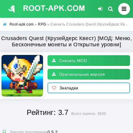
Root-apk.com
»
RPG
» Скачать Crusaders Quest (Крузейдерс Квест) [МОД: Меню, Бесконечные монеты и Открытые уровни] | Взлом Crusaders Quest на Андроид
Crusaders Quest (Крузейдерс Квест) [МОД: Меню,
Бесконечные монеты и Открытые уровни]
Скачать MOD
Оригинальная версия
Закладки
Рейтинг: 3.7
Всего оценок: 3800
0.5.2
Версия приложения: